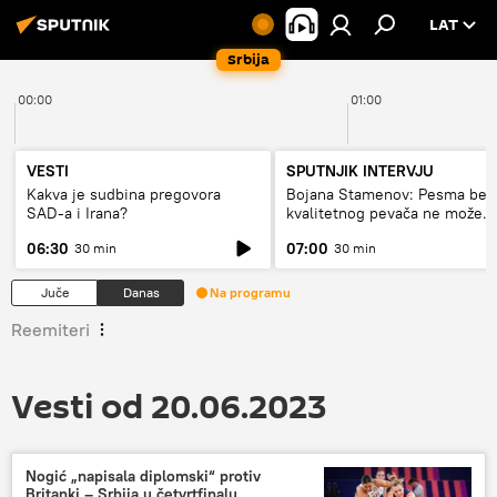
LAT
Srbija
00:00
01:00
VESTI
SPUTNJIK INTERVJU
Kakva je sudbina pregovora
Bojana Stamenov: Pesma bez
SAD-a i Irana?
kvalitetnog pevača ne može
dugo da živi
06:30
07:00
30 min
30 min
Juče
Danas
Na programu
Reemiteri
Vesti od 20.06.2023
Nogić „napisala diplomski“ protiv
Britanki – Srbija u četvrtfinalu