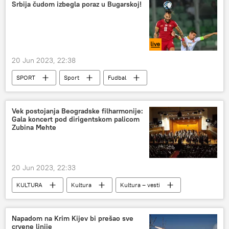
Srbija čudom izbegla poraz u Bugarskoj!
20 Jun 2023, 22:38
SPORT
Sport
Fudbal
Fudbalska reprezentacija Srbije
Vek postojanja Beogradske filharmonije:
Gala koncert pod dirigentskom palicom
Zubina Mehte
20 Jun 2023, 22:33
KULTURA
Kultura
Kultura – vesti
Muzika
Napadom na Krim Kijev bi prešao sve
crvene linije