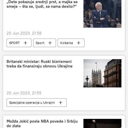
Rusija
Donbas
„Dete pokazuje srednji prst, a majka se
smeje – šta se, ljudi, sa nama desilo?“
20 Jun 2023, 21:58
SPORT
Sport
Košarka
KK Partizan
KK Crvena zvezda
Britanski ministar: Ruski biznismeni
treba da finansiraju obnovu Ukrajine
20 Jun 2023, 21:55
Specijalna operacija u Ukrajini
Specijalna vojna operacija u Ukrajini – vesti
Svet
Svet – politika
Velika Britanija
Možda Jokić posle NBA povede i Srbiju
do zlata