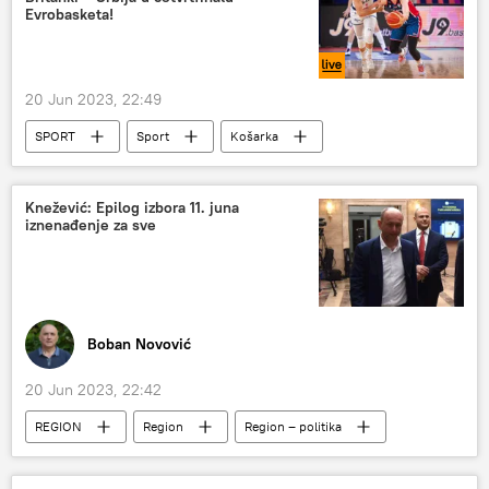
Evrobasketa!
20 Jun 2023, 22:49
SPORT
Sport
Košarka
Evropsko prvenstvo u košarci za žene 2023
Knežević: Epilog izbora 11. juna
iznenađenje za sve
Boban Novović
20 Jun 2023, 22:42
REGION
Region
Region – politika
Politika