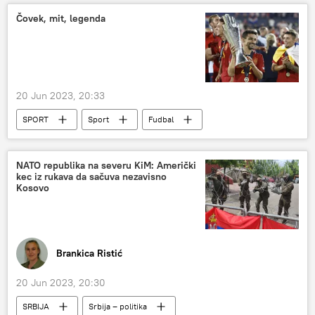
Čovek, mit, legenda
20 Jun 2023, 20:33
SPORT
Sport
Fudbal
NATO republika na severu KiM: Američki
kec iz rukava da sačuva nezavisno
Kosovo
Brankica Ristić
20 Jun 2023, 20:30
SRBIJA
Srbija – politika