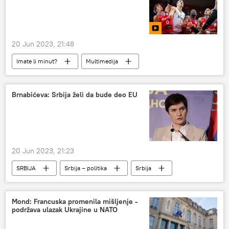
Ukrajina
20 Jun 2023, 21:48
Imate li minut?
Multimedija
Brnabićeva: Srbija želi da bude deo EU
20 Jun 2023, 21:23
SRBIJA
Srbija – politika
Srbija
Politika
Ana Brnabić
Mond: Francuska promenila mišljenje -
podržava ulazak Ukrajine u NATO