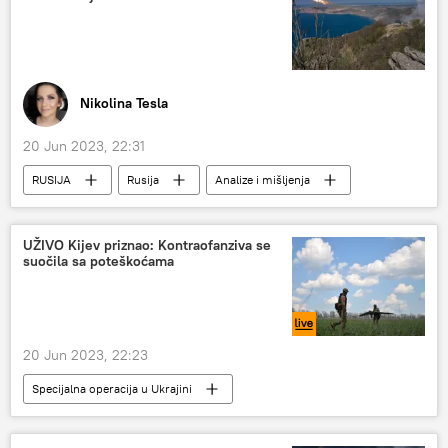
Nikolina Tesla
20 Jun 2023, 22:31
RUSIJA
Rusija
Analize i mišljenja
Ukrajina
UŽIVO Kijev priznao: Kontraofanziva se
suočila sa poteškoćama
20 Jun 2023, 22:23
Specijalna operacija u Ukrajini
Specijalna vojna operacija u Ukrajini – vesti