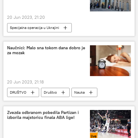
20 Jun 2023, 21:20
Specijalna operacija u Ukrajini
Specijalna vojna operacija u Ukrajini – vesti
Rusija
Rusija – politika
Ukrajina
Naučnici: Malo sna tokom dana dobro je
za mozak
20 Jun 2023, 21:18
DRUŠTVO
Društvo
Nauka
san
mozak
Zvezda odbranom pobedila Partizan i
izborila majstoricu finala ABA lige!