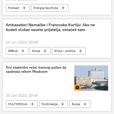
Podkast
Energija Sputnjika
Energetika
Ekonomija
Ambasadori Nemačke i Francuske Kurtiju: Ako ne
budeš slušao savete prijatelja, ostaćeš sam
20 Jun 2023, 20:49
SRBIJA
Srbija
Srbija – politika
Kosovo i Metohija (KiM)
Prvi električni rečni tramvaj počeo da
saobraća rekom Moskvom
20 Jun 2023, 20:45
MULTIMEDIJA
Multimedija
Rusija
Rusija – društvo