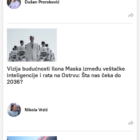
Dušan Proroković
Vizija budućnosti Ilona Maska između veštačke
inteligencije i rata na Ostrvu: Šta nas čeka do
2036?
Nikola Vrzić