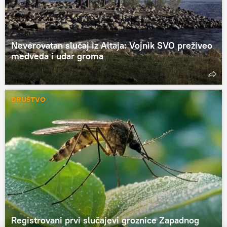
Neverovatan slučaj iz Altaja: Vojnik SVO preživeo
medveda i udar groma
DRUŠTVO
Registrovani prvi slučajevi groznice Zapadnog