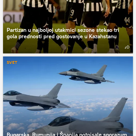
Partizan u najboljoj utakmici sezone stekao tri
gola prednosti pred gostovanje u Kazahstanu
SVET
Bugarska, Rumunija i Španija potpisale sporazum