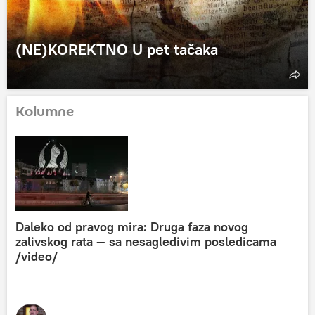
(NE)KOREKTNO U pet tačaka
Kolumne
Daleko od pravog mira: Druga faza novog
zalivskog rata — sa nesagledivim posledicama
/video/