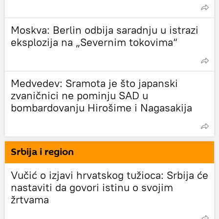
Moskva: Berlin odbija saradnju u istrazi
eksplozija na „Severnim tokovima“
Medvedev: Sramota je što japanski
zvaničnici ne pominju SAD u
bombardovanju Hirošime i Nagasakija
Srbija i region
Vučić o izjavi hrvatskog tužioca: Srbija će
nastaviti da govori istinu o svojim
žrtvama