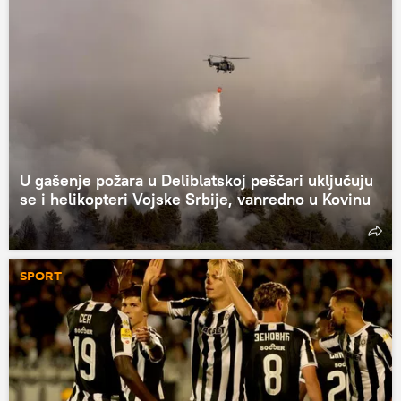
U gašenje požara u Deliblatskoj peščari uključuju
se i helikopteri Vojske Srbije, vanredno u Kovinu
SPORT