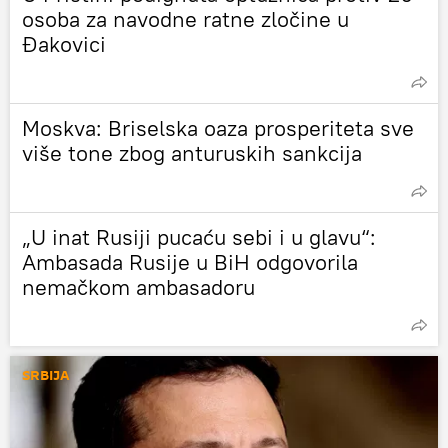
osoba za navodne ratne zločine u
Đakovici
Moskva: Briselska oaza prosperiteta sve
više tone zbog anturuskih sankcija
„U inat Rusiji pucaću sebi i u glavu“:
Ambasada Rusije u BiH odgovorila
nemačkom ambasadoru
SRBIJA