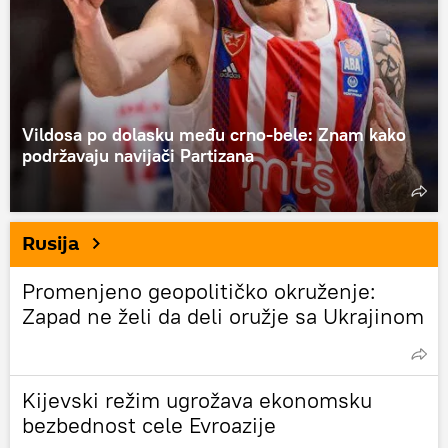
Vildosa po dolasku među crno-bele: Znam kako
podržavaju navijači Partizana
Rusija
Promenjeno geopolitičko okruženje:
Zapad ne želi da deli oružje sa Ukrajinom
Kijevski režim ugrožava ekonomsku
bezbednost cele Evroazije