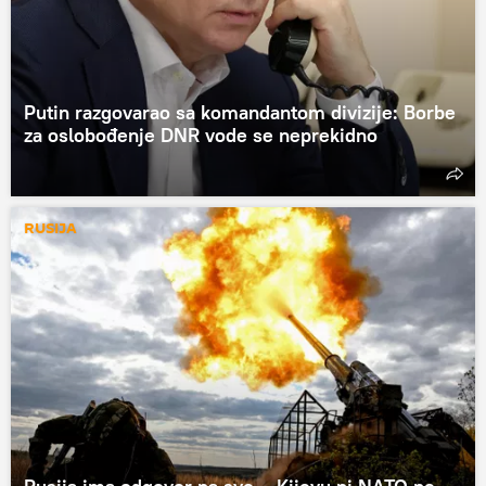
Putin razgovarao sa komandantom divizije: Borbe
za oslobođenje DNR vode se neprekidno
RUSIJA