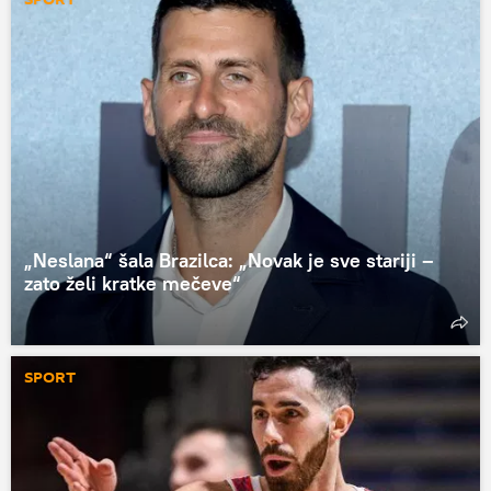
„Neslana“ šala Brazilca: „Novak je sve stariji –
zato želi kratke mečeve“
SPORT