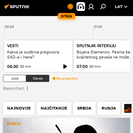
LAT
Srbija
00:00
01:00
VESTI
SPUTNJIK INTERVJU
Kakva je sudbina pregovora
Bojana Stamenov: Pesma bez
SAD-a i Irana?
kvalitetnog pevača ne može
dugo da živi
06:30
07:00
30 min
30 min
Juče
Danas
Na programu
Reemiteri
NAJNOVIJE
NAJČITANIJE
SRBIJA
RUSIJA
RUSIJA