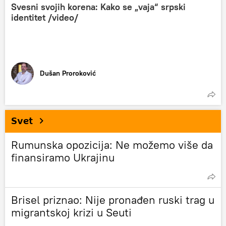
Svesni svojih korena: Kako se „vaja“ srpski
identitet /video/
Dušan Proroković
Svet
Rumunska opozicija: Ne možemo više da
finansiramo Ukrajinu
Brisel priznao: Nije pronađen ruski trag u
migrantskoj krizi u Seuti