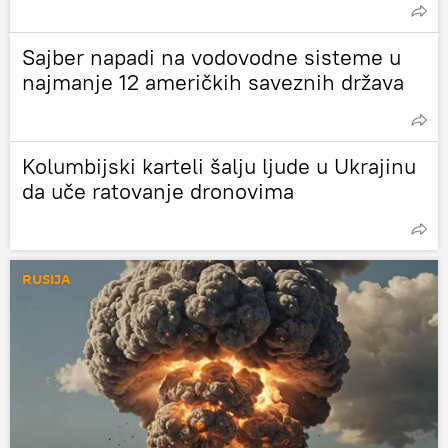
Sajber napadi na vodovodne sisteme u
najmanje 12 američkih saveznih država
Kolumbijski karteli šalju ljude u Ukrajinu
da uče ratovanje dronovima
RUSIJA