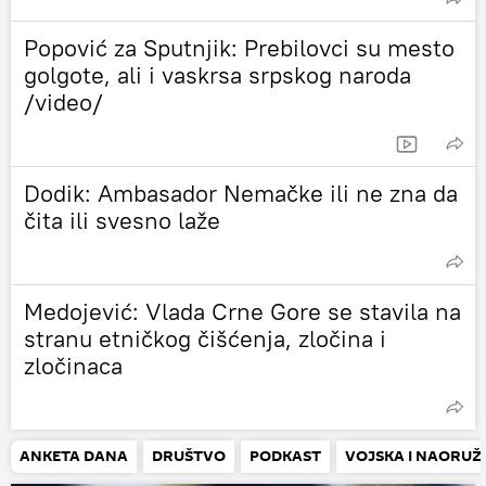
Popović za Sputnjik: Prebilovci su mesto
golgote, ali i vaskrsa srpskog naroda
/video/
Dodik: Ambasador Nemačke ili ne zna da
čita ili svesno laže
Medojević: Vlada Crne Gore se stavila na
stranu etničkog čišćenja, zločina i
zločinaca
ANKETA DANA
DRUŠTVO
PODKAST
VOJSKA I NAORUŽ