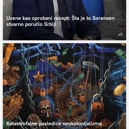
Ucene kao oprobani recept: Šta je to Sorensen
stvarno poručio Srbiji
SVET
Katastrofalne posledice neokolonijalizma