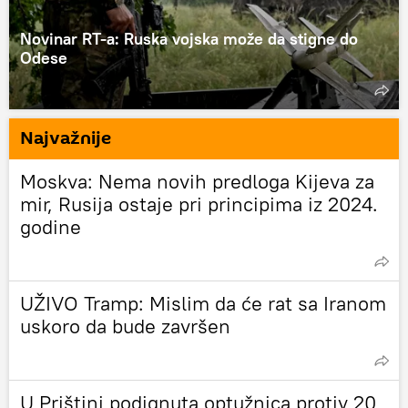
Novinar RT-a: Ruska vojska može da stigne do
Odese
Najvažnije
Moskva: Nema novih predloga Kijeva za
mir, Rusija ostaje pri principima iz 2024.
godine
UŽIVO Tramp: Mislim da će rat sa Iranom
uskoro da bude završen
U Prištini podignuta optužnica protiv 20