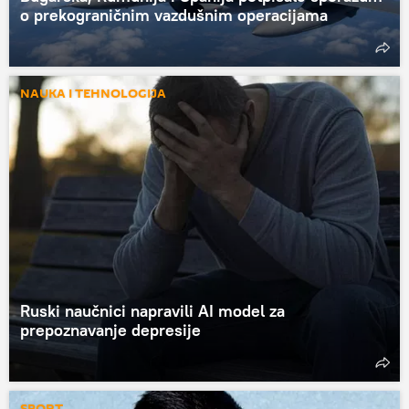
o prekograničnim vazdušnim operacijama
NAUKA I TEHNOLOGIJA
Ruski naučnici napravili AI model za
prepoznavanje depresije
SPORT