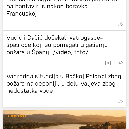
na hantavirus nakon boravka u
Francuskoj
Vučić i Dačić dočekali vatrogasce-
spasioce koji su pomagali u gašenju
požara u Španiji /video, foto/
Vanredna situacija u Bačkoj Palanci zbog
požara na deponiji, u delu Valjeva zbog
nedostatka vode
DRUŠTVO