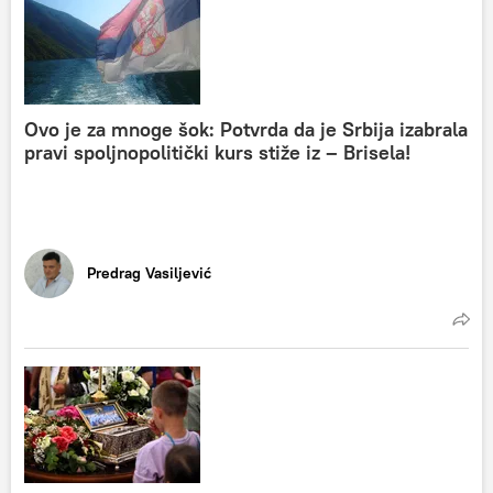
Ovo je za mnoge šok: Potvrda da je Srbija izabrala
pravi spoljnopolitički kurs stiže iz – Brisela!
Predrag Vasiljević