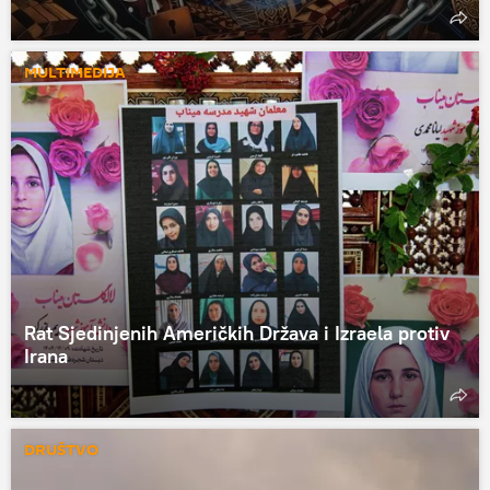
MULTIMEDIJA
Rat Sjedinjenih Američkih Država i Izraela protiv
Irana
DRUŠTVO