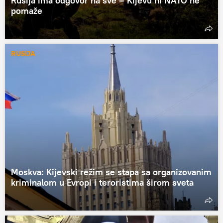
Rusija ima odgovor na sve – Kijevu ni NATO ne
pomaže
RUSIJA
Moskva: Kijevski režim se stapa sa organizovanim
kriminalom u Evropi i teroristima širom sveta