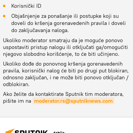
Korisnički ID
Objašnjenje za ponašanje ili postupke koji su
doveli do kršenja gorenavedenih pravila i doveli
do zaključavanja naloga.
Ukoliko moderator smatraju da je moguće ponovo
uspostaviti pristup nalogu ili otključati ga/omogućiti
njegovo slobodno korišćenje, to će biti učinjeno.
Ukoliko dođe do ponovnog kršenja gorenavedenih
pravila, korisnički nalog će biti po drugi put blokiran,
odnosno zaključan, i ne može biti ponovo otključan /
odblokiran.
Ako želite da kontaktirate Sputnik tim moderatora,
pišite im na
moderator.rs@sputniknews.com
Srbija