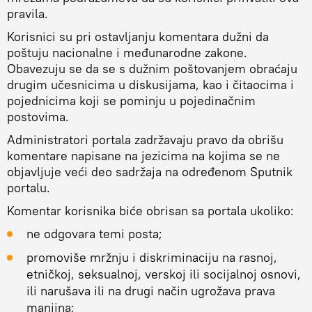
pravila.
Korisnici su pri ostavljanju komentara dužni da
poštuju nacionalne i međunarodne zakone.
Obavezuju se da se s dužnim poštovanjem obraćaju
drugim učesnicima u diskusijama, kao i čitaocima i
pojednicima koji se pominju u pojedinačnim
postovima.
Administratori portala zadržavaju pravo da obrišu
komentare napisane na jezicima na kojima se ne
objavljuje veći deo sadržaja na određenom Sputnik
portalu.
Komentar korisnika biće obrisan sa portala ukoliko:
ne odgovara temi posta;
promoviše mržnju i diskriminaciju na rasnoj,
etničkoj, seksualnoj, verskoj ili socijalnoj osnovi,
ili narušava ili na drugi način ugrožava prava
manjina;