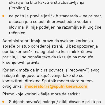
ukazuje na bilo kakvu vrstu zlostavljanja
("troling");
ne poštuje pravila jezičkih standarda – na primer,
otkucan je u celosti ili prevashodno velikim
slovima, ili nije podeljen na razumljive ili logične
rečenice.
Administratori imaju pravo da svakom korisniku
spreče pristup određenoj strani, ili bez upozorenja
obrišu korisnički nalog ukoliko korisnik krši ova
pravila, ili se ponaša tako da ukazuje na moguće
kršenje ovih pravila.
Korisnik može da inicira povraćaj (“recovery”) svog
naloga ili njegovo otključavanje tako što će
kontaktirati direktno Sputnik moderatore putem
ovog linka:
moderator.rs@sputniknews.com
Pismo koje korisnik šalje mora da sadrži:
Subject: povraćaj naloga / otključavanje pristupa