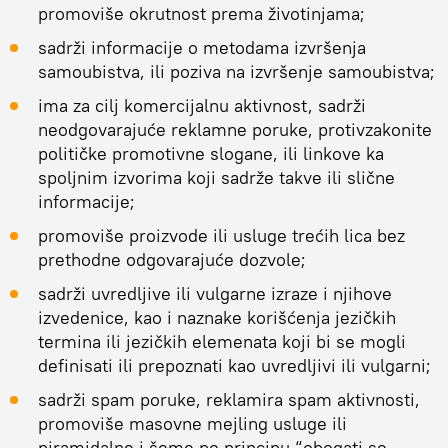
promoviše okrutnost prema životinjama;
sadrži informacije o metodama izvršenja
samoubistva, ili poziva na izvršenje samoubistva;
ima za cilj komercijalnu aktivnost, sadrži
neodgovarajuće reklamne poruke, protivzakonite
političke promotivne slogane, ili linkove ka
spoljnim izvorima koji sadrže takve ili slične
informacije;
promoviše proizvode ili usluge trećih lica bez
prethodne odgovarajuće dozvole;
sadrži uvredljive ili vulgarne izraze i njihove
izvedenice, kao i naznake korišćenja jezičkih
termina ili jezičkih elemenata koji bi se mogli
definisati ili prepoznati kao uvredljivi ili vulgarni;
sadrži spam poruke, reklamira spam aktivnosti,
promoviše masovne mejling usluge ili
piramidalne i šeme po principu “obogati se