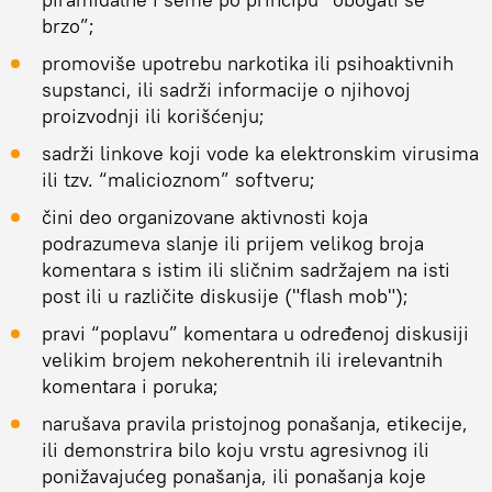
brzo”;
promoviše upotrebu narkotika ili psihoaktivnih
supstanci, ili sadrži informacije o njihovoj
proizvodnji ili korišćenju;
sadrži linkove koji vode ka elektronskim virusima
ili tzv. “malicioznom” softveru;
čini deo organizovane aktivnosti koja
podrazumeva slanje ili prijem velikog broja
komentara s istim ili sličnim sadržajem na isti
post ili u različite diskusije ("flash mob");
pravi “poplavu” komentara u određenoj diskusiji
velikim brojem nekoherentnih ili irelevantnih
komentara i poruka;
narušava pravila pristojnog ponašanja, etikecije,
ili demonstrira bilo koju vrstu agresivnog ili
ponižavajućeg ponašanja, ili ponašanja koje