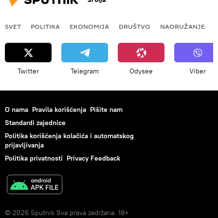
SVET
POLITIKA
EKONOMIJA
DRUŠTVO
NAORUŽANJE
Twitter
Telegram
Odysee
Viber
O nama
Pravila korišćenja
Pišite nam
Standardi zajednice
Politika korišćenja kolačića i automatskog
prijavljivanja
Politika privatnosti
Privacy Feedback
© 2026 Sputnik Sva prava zadržana. 18+