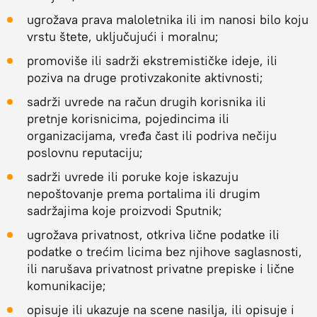
ugrožava prava maloletnika ili im nanosi bilo koju
vrstu štete, uključujući i moralnu;
promoviše ili sadrži ekstremističke ideje, ili
poziva na druge protivzakonite aktivnosti;
sadrži uvrede na račun drugih korisnika ili
pretnje korisnicima, pojedincima ili
organizacijama, vređa čast ili podriva nečiju
poslovnu reputaciju;
sadrži uvrede ili poruke koje iskazuju
nepoštovanje prema portalima ili drugim
sadržajima koje proizvodi Sputnik;
ugrožava privatnost, otkriva lične podatke ili
podatke o trećim licima bez njihove saglasnosti,
ili narušava privatnost privatne prepiske i lične
komunikacije;
opisuje ili ukazuje na scene nasilja, ili opisuje i