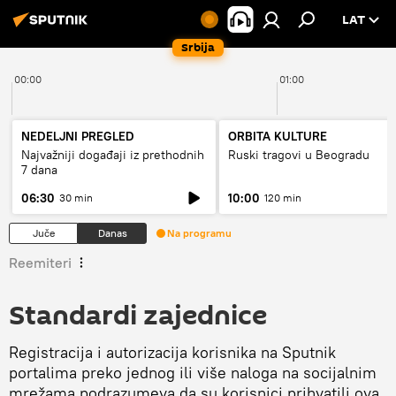
LAT
Srbija
00:00
01:00
NEDELJNI PREGLED
ORBITA KULTURE
Najvažniji događaji iz prethodnih
Ruski tragovi u Beogradu
7 dana
06:30
10:00
30 min
120 min
Juče
Danas
Na programu
Reemiteri
Standardi zajednice
Registracija i autorizacija korisnika na Sputnik
portalima preko jednog ili više naloga na socijalnim
mrežama podrazumeva da su korisnici prihvatili ova