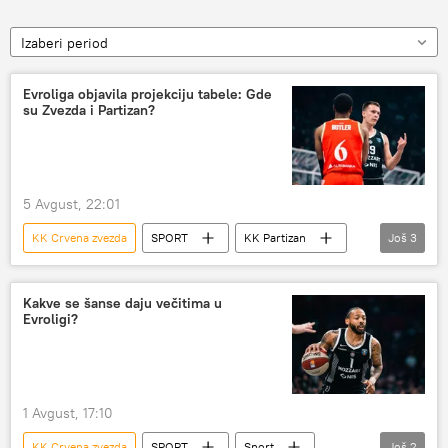
Izaberi period
Evroliga objavila projekciju tabele: Gde
su Zvezda i Partizan?
5 Avgust, 22:01
KK Crvena zvezda
SPORT
KK Partizan
Još
3
Evroliga (košarka)
Sport
Košarka
Kakve se šanse daju večitima u
Evroligi?
1 Avgust, 17:10
KK Crvena zvezda
SPORT
Sport
Još
2