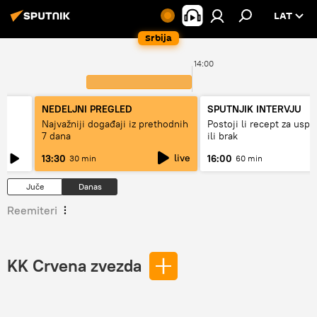
LAT
Srbija
0
14:00
NEDELJNI PREGLED
SPUTNJIK INTERVJU
Najvažniji događaji iz prethodnih
Postoji li recept za usp
7 dana
ili brak
live
13:30
16:00
30 min
60 min
Juče
Danas
Reemiteri
KK Crvena zvezda