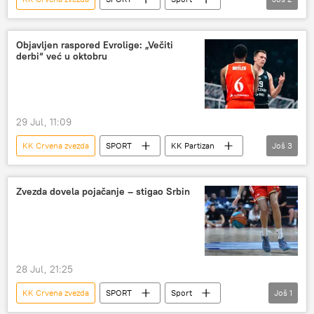
Košarka
KK Partizan
Objavljen raspored Evrolige: „Večiti
derbi“ već u oktobru
29 Jul, 11:09
KK Crvena zvezda
SPORT
KK Partizan
Još
3
Evroliga (košarka)
Sport
Košarka
Zvezda dovela pojačanje – stigao Srbin
28 Jul, 21:25
KK Crvena zvezda
SPORT
Sport
Još
1
Košarka