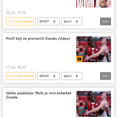
18 Jul, 15:14
KK Crvena zvezda
SPORT
Sport
Još
1
Košarka
Profil koji će promeniti Zvezdu /video/
17 Jul, 18:23
KK Crvena zvezda
SPORT
Sport
Još
1
Košarka
Veliko pojačanje: Motli je novi košarkaš
Zvezde