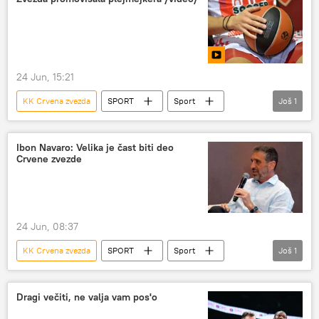
24 Jun, 15:21
KK Crvena zvezda
SPORT
Sport
Još
1
Košarka
Ibon Navaro: Velika je čast biti deo
Crvene zvezde
24 Jun, 08:37
KK Crvena zvezda
SPORT
Sport
Još
1
Košarka
Dragi večiti, ne valja vam pos'o