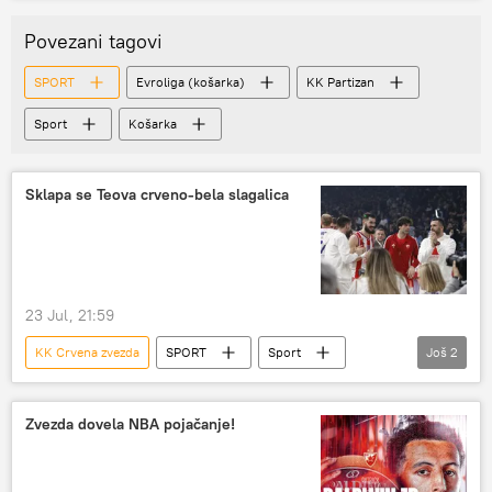
Povezani tagovi
SPORT
Evroliga (košarka)
KK Partizan
Sport
Košarka
Sklapa se Teova crveno-bela slagalica
23 Jul, 21:59
KK Crvena zvezda
SPORT
Sport
Još
2
Košarka
Evroliga (košarka)
Zvezda dovela NBA pojačanje!