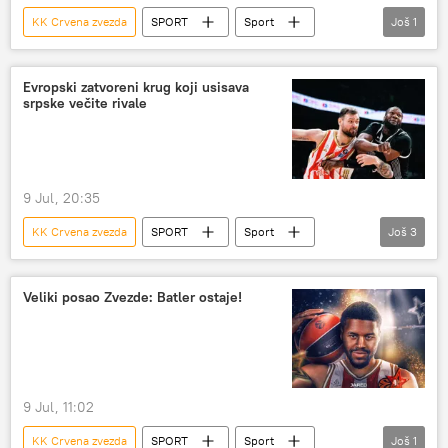
KK Crvena zvezda
SPORT
Sport
Još
1
Košarka
Evropski zatvoreni krug koji usisava
srpske večite rivale
9 Jul, 20:35
KK Crvena zvezda
SPORT
Sport
Još
3
Košarka
Evroliga (košarka)
KK Partizan
Veliki posao Zvezde: Batler ostaje!
9 Jul, 11:02
KK Crvena zvezda
SPORT
Sport
Još
1