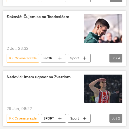
Košarka
Đoković: Čujem se sa Teodosićem
2 Jul, 23:32
KK Crvena zvezda
SPORT
Sport
Još
4
Tenis
Košarka
Novak Đoković
Miloš Teodosić
Nedović: Imam ugovor sa Zvezdom
29 Jun, 08:22
KK Crvena zvezda
SPORT
Sport
Još
2
Košarka
Nemanja Nedović