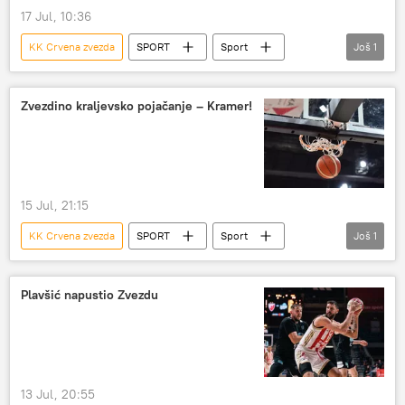
17 Jul, 10:36
KK Crvena zvezda
SPORT
Sport
Još
1
Košarka
Zvezdino kraljevsko pojačanje – Kramer!
15 Jul, 21:15
KK Crvena zvezda
SPORT
Sport
Još
1
Košarka
Plavšić napustio Zvezdu
13 Jul, 20:55