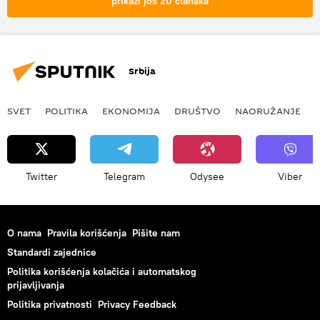
prikaži još 20 članaka
Srbija
SVET
POLITIKA
EKONOMIJA
DRUŠTVO
NAORUŽANJE
Twitter
Telegram
Odysee
Viber
O nama
Pravila korišćenja
Pišite nam
Standardi zajednice
Politika korišćenja kolačića i automatskog
prijavljivanja
Politika privatnosti
Privacy Feedback