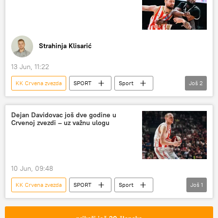
Strahinja Klisarić
13 Jun, 11:22
KK Crvena zvezda
SPORT
Sport
Još
2
Košarka
KK Partizan
Dejan Davidovac još dve godine u
Crvenoj zvezdi – uz važnu ulogu
10 Jun, 09:48
KK Crvena zvezda
SPORT
Sport
Još
1
Košarka