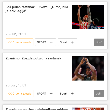
Još jedan rastanak u Zvezdi: „Dimo, bila
je privilegija“
26 Jun, 20:26
KK Crvena zvezda
SPORT
Sport
Još
1
Košarka
Zvanično: Zvezda potvrdila rastanak
25 Jun, 15:01
KK Crvena zvezda
SPORT
Sport
Još
1
Košarka
Zvezda promovisala plejmejkera /video/