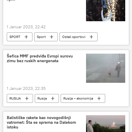
1 Januar 2023, 22:42
SPORT
Sport
Ostali sportovi
Sputnjikov paketić 2023
Šefica MMF predviđa Evropi surovu
zimu bez ruskih energenata
1 Januar 2023, 22:35
RUSIJA
Rusija
Rusija – ekonomija
Svet – ekonomija
Balističke rakete kao novogodišnji
vatromet: Šta se sprema na Dalekom
istoku