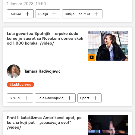
1 Januar 2023, 19:50
RUSIJA
Rusija
Rusija – politika
Rusija – ekonomija
Specijalna vojna operacija u Ukrajini – vesti
Lola govori za Sputnjik – srpsko čudo
kome je susret sa Novakom doneo skok
od 1.000 koraka! /video/
Tamara Radivojević
Ekskluzivno
SPORT
Lola Radivojević
Sport
Tenis
Sputnjikov paketić 2023
Preti li kataklizma: Amerikanci opet, po
ko zna koji put – „spasavaju svet“
/video/