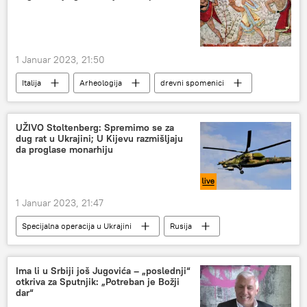
1 Januar 2023, 21:50
Italija
Arheologija
drevni spomenici
natpisi
ŽIVOT
UŽIVO Stoltenberg: Spremimo se za
dug rat u Ukrajini; U Kijevu razmišljaju
da proglase monarhiju
1 Januar 2023, 21:47
Specijalna operacija u Ukrajini
Rusija
Ukrajina
Specijalna vojna operacija u Ukrajini – vesti
Ima li u Srbiji još Jugovića – „poslednji“
otkriva za Sputnjik: „Potreban je Božji
Specijalna vojna operacija u Ukrajini – uživo
dar“