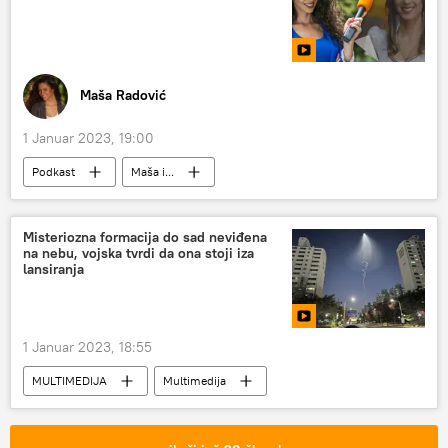
Maša Radović
1 Januar 2023, 19:00
Podkast
Maša i...
Misteriozna formacija do sad neviđena
na nebu, vojska tvrdi da ona stoji iza
lansiranja
1 Januar 2023, 18:55
MULTIMEDIJA
Multimedija
Video-klub
Svet
Svet – politika
Južna Koreja