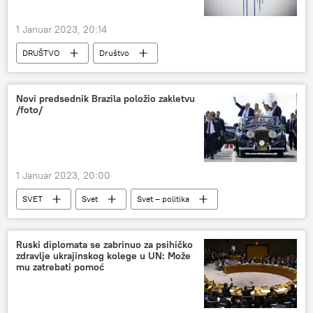
1 Januar 2023, 20:14
DRUŠTVO
Društvo
Nesreće i prirodne katastrofe
Svet
Kalifornija
Novi predsednik Brazila položio zakletvu
/foto/
1 Januar 2023, 20:00
SVET
Svet
Svet – politika
Brazil
Ruski diplomata se zabrinuo za psihičko
zdravlje ukrajinskog kolege u UN: Može
mu zatrebati pomoć