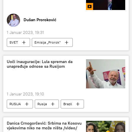
Dušan Proroković
1 Januar 2023, 19:31
SVET
Emisija „Prorok“
Svet – politika
Svet
Politika
Svet – ekonomija
Ekonomija
Uoči inauguracije: Lula spreman da
unapređuje odnose sa Rusijom
Analize i mišljenja
1 Januar 2023, 19:10
RUSIJA
Rusija
Brazil
Rusija – politika
Danica Crnogorčević: Srbima na Kosovu
vjekovima niko ne može ništa /video/