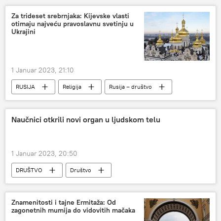
Za trideset srebrnjaka: Kijevske vlasti
otimaju najveću pravoslavnu svetinju u
Ukrajini
1 Januar 2023, 21:10
RUSIJA
Religija
Rusija – društvo
Rusija
Specijalna vojna operacija u Ukrajini – vesti
Naučnici otkrili novi organ u ljudskom telu
1 Januar 2023, 20:50
DRUŠTVO
Društvo
Nauka i tehnologija
Izumi i otkrića
Znamenitosti i tajne Ermitaža: Od
zagonetnih mumija do vidovitih mačaka