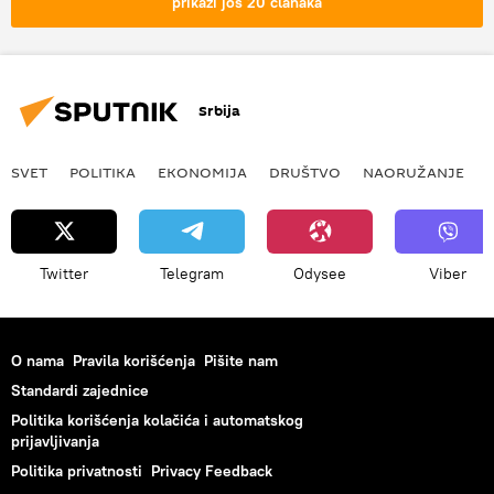
prikaži još 20 članaka
Srbija
SVET
POLITIKA
EKONOMIJA
DRUŠTVO
NAORUŽANJE
Twitter
Telegram
Odysee
Viber
O nama
Pravila korišćenja
Pišite nam
Standardi zajednice
Politika korišćenja kolačića i automatskog
prijavljivanja
Politika privatnosti
Privacy Feedback