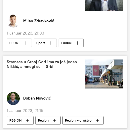
Milan Zdravković
1 Januar 2023, 21:33
SPORT
Sport
Fudbal
Sputnjikov paketić 2023
Stranaca u Crnoj Gori ima za još jedan
Nikšić, a mnogi su — Srbi
Boban Novović
1 Januar 2023, 21:15
REGION
Region
Region – društvo
Društvo
Crna Gora