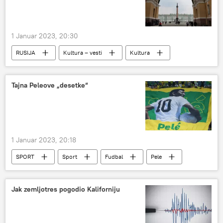
1 Januar 2023, 20:30
RUSIJA
Kultura – vesti
Kultura
Rusija
Katarina Velika
Ermitaž
Tajna Peleove „desetke“
1 Januar 2023, 20:18
SPORT
Sport
Fudbal
Pele
Jak zemljotres pogodio Kaliforniju