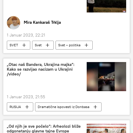
Mira Kankaraš Trklja
1 Januar 2023, 22:21
SVET
Svet
Svet – politika
Vojska i naoružanje
Severna Koreja
Kim Džong Un
Analize i mišljenja
„Otac naš Bandera, Ukrajina majka“:
Kako se razvijao nacizam u Ukrajini
/video/
1 Januar 2023, 21:55
RUSIJA
Dramatične ispovesti iz Donbasa
„Od njih je sve počelo“: Arheolozi bliže
odgonetanju glavne tajne Evrope