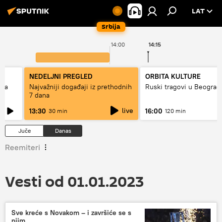
LAT
Srbija
14:00
14:15
NEDELJNI PREGLED
ORBITA KULTURE
ska
Najvažniji događaji iz prethodnih
Ruski tragovi u Beograd
7 dana
live
13:30
16:00
30 min
120 min
Juče
Danas
Reemiteri
Vesti od 01.01.2023
Sve kreće s Novakom – i završiće se s
njim