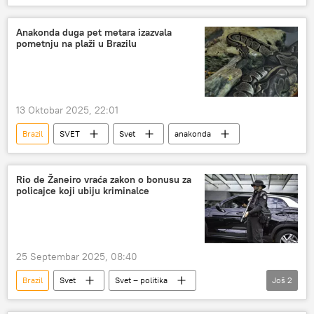
Inasio Lula da Silva
Ukrajina
Anakonda duga pet metara izazvala
pometnju na plaži u Brazilu
13 Oktobar 2025, 22:01
Brazil
SVET
Svet
anakonda
Rio de Žaneiro vraća zakon o bonusu za
policajce koji ubiju kriminalce
25 Septembar 2025, 08:40
Brazil
Svet
Svet – politika
Još
2
Društvo
Rio de Žaneiro
SVET