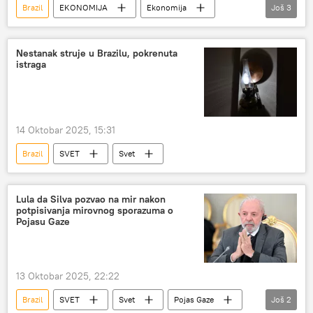
Brazil
EKONOMIJA
Ekonomija
Još
3
Svet – ekonomija
kafa
Turizam i trgovina
Nestanak struje u Brazilu, pokrenuta
istraga
14 Oktobar 2025, 15:31
Brazil
SVET
Svet
Lula da Silva pozvao na mir nakon
potpisivanja mirovnog sporazuma o
Pojasu Gaze
13 Oktobar 2025, 22:22
Brazil
SVET
Svet
Pojas Gaze
Još
2