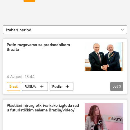
Izaberi period
Putin razgovarao sa predsednikom
Brazila
4 Avgust, 16:44
Brazil
RUSIJA
Rusija
Još
3
Rusija – politika
Vladimir Putin
Inasio Lula da Silva
Plastični hirurg otkriva kako izgleda rad
u futurističkim salama Brazila/video/