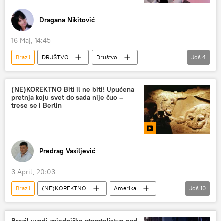
Dragana Nikitović
16 Maj, 14:45
Brazil
DRUŠTVO
Društvo
Još
4
medicina
hirurgija
plastična hirurgija
Hirurg
Zdravlje
(NE)KOREKTNO Biti il ne biti! Upućena
pretnja koju svet do sada nije čuo –
trese se i Berlin
Predrag Vasiljević
3 April, 20:03
Brazil
(NE)KOREKTNO
Amerika
Još
10
Donald Tramp
Iran
Sukob na Bliskom istoku
Emanuel Makron
Brazil uvodi zajedničko starateljstvo nad