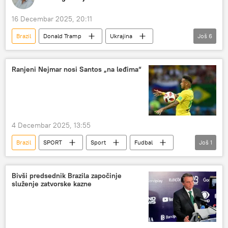
16 Decembar 2025, 20:11
Brazil
Donald Tramp
Ukrajina
Još
6
Rusija
Evropska unija (EU)
Srbija
Kip Slobode
Crna Gora
Ranjeni Nejmar nosi Santos „na leđima“
(NE)KOREKTNO
4 Decembar 2025, 13:55
Brazil
SPORT
Sport
Fudbal
Još
1
Nejmar
Bivši predsednik Brazila započinje
služenje zatvorske kazne