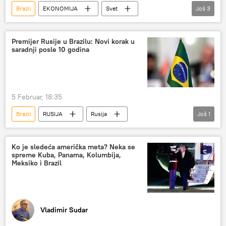
Brazil
EKONOMIJA
Svet
Još
3
Svet – ekonomija
Ekonomija
Indija
Premijer Rusije u Brazilu: Novi korak u
saradnji posle 10 godina
5 Februar, 18:35
Brazil
RUSIJA
Rusija
Još
1
Mihail Mišustin
Ko je sledeća američka meta? Neka se
spreme Kuba, Panama, Kolumbija,
Meksiko i Brazil
Vladimir Sudar