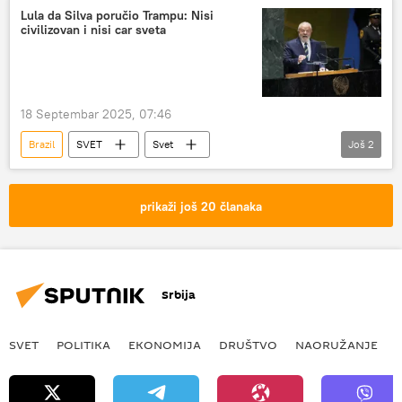
Lula da Silva poručio Trampu: Nisi
civilizovan i nisi car sveta
18 Septembar 2025, 07:46
Brazil
SVET
Svet
Još
2
Inasio Lula da Silva
Donald Tramp
prikaži još 20 članaka
Srbija
SVET
POLITIKA
EKONOMIJA
DRUŠTVO
NAORUŽANJE