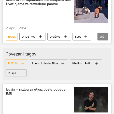
životinjama za razvedene parove
Francuska
Nemačka
Fridrih Merc
kućni ljubimci
KK Crvena zvezda
KK Partizan
2 April, 20:41
Brazil
DRUŠTVO
Društvo
Svet
Još
1
kućni ljubimci
Povezani tagovi
RUSIJA
Inasio Lula da Silva
Vladimir Putin
Rusija
Izdaja – razlog za otkaz posle pobede
8:0!