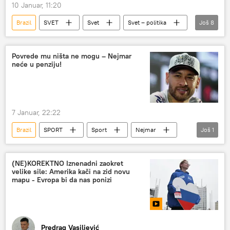
10 Januar, 11:20
Brazil
SVET
Svet
Svet – politika
Još
8
SAD
Donald Tramp
Venecuela
kolonijalizam
Meksiko
Kolumbija
Povrede mu ništa ne mogu – Nejmar
neće u penziju!
BRIKS
Analize i mišljenja
7 Januar, 22:22
Brazil
SPORT
Sport
Nejmar
Još
1
Fudbal
(NE)KOREKTNO Iznenadni zaokret
velike sile: Amerika kači na zid novu
mapu - Evropa bi da nas ponizi
Predrag Vasiljević