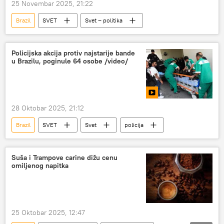
25 Novembar 2025, 21:22
Brazil
SVET
Svet – politika
Policijska akcija protiv najstarije bande
u Brazilu, poginule 64 osobe /video/
28 Oktobar 2025, 21:12
Brazil
SVET
Svet
policija
Suša i Trampove carine dižu cenu
omiljenog napitka
25 Oktobar 2025, 12:47