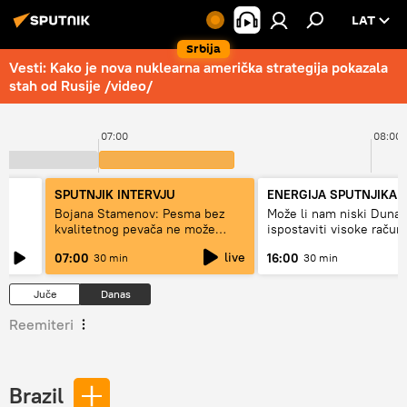
LAT
Srbija
Vesti: Kako je nova nuklearna američka strategija pokazala
stah od Rusije /video/
07:00
08:00
SPUTNJIK INTERVJU
ENERGIJA SPUTNJIKA
a
Bojana Stamenov: Pesma bez
Može li nam niski Dunav
kvalitetnog pevača ne može
ispostaviti visoke račun
dugo da živi
struju, ili restrikcije
live
07:00
16:00
30 min
30 min
Juče
Danas
Reemiteri
Brazil