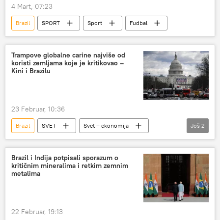
4 Mart, 07:23
Brazil
SPORT
Sport
Fudbal
Trampove globalne carine najviše od
koristi zemljama koje je kritikovao –
Kini i Brazilu
23 Februar, 10:36
Brazil
SVET
Svet – ekonomija
Još
2
Kina
Donald Tramp
SAD
Brazil i Indija potpisali sporazum o
kritičnim mineralima i retkim zemnim
metalima
22 Februar, 19:13