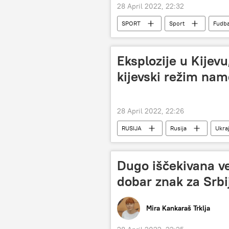
28 April 2022, 22:32
SPORT
Sport
Fudba
Eksplozije u Kijevu
kijevski režim nam
28 April 2022, 22:26
RUSIJA
Rusija
Ukra
Dugo iščekivana ve
dobar znak za Srbi
Mira Kankaraš Trklja