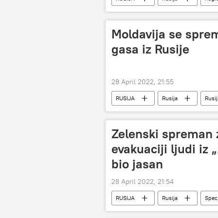
Specijalna operacija u Ukrajini
Moldavija se spre
gasa iz Rusije
28 April 2022, 21:55
RUSIJA
Rusija
Rusi
Zelenski spreman 
evakuaciji ljudi iz 
bio jasan
28 April 2022, 21:54
RUSIJA
Rusija
Speci
Vladimir Zelenski