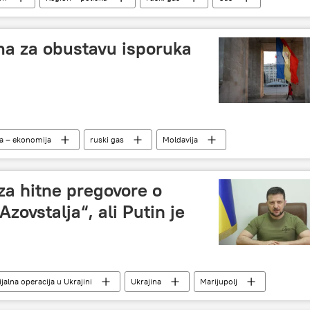
Bugarska
Ukrajina
ma za obustavu isporuka
ja – ekonomija
ruski gas
Moldavija
za hitne pregovore o
„Azovstalja“, ali Putin je
jalna operacija u Ukrajini
Ukrajina
Marijupolj