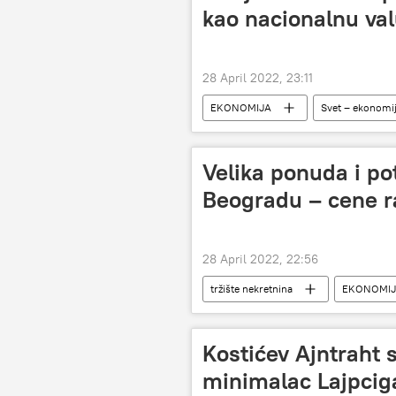
kao nacionalnu va
28 April 2022, 23:11
EKONOMIJA
Svet – ekonomi
Velika ponuda i po
Beogradu – cene ra
28 April 2022, 22:56
tržište nekretnina
EKONOMI
Kostićev Ajntraht 
minimalac Lajpcig