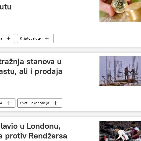
lutu
ja
Kriptovalute
tražnja stanova u
stu, ali i prodaja
JA
Svet – ekonomija
slavio u Londonu,
a protiv Rendžersa