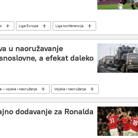
l
Liga Evrope
Liga konferencija
va u naoružavanje
noslovne, a efekat daleko
a – vojska i naoružanje
Vojska i naoružanje
Ukrajina
jajno dodavanje za Ronalda