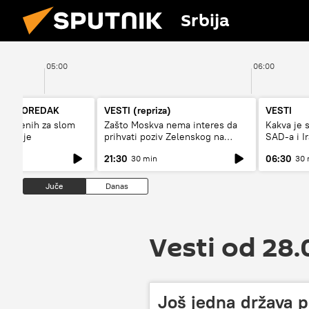
Srbija
05:00
06:00
JIK POREDAK
VESTI (repriza)
VESTI
nstvenih za slom
Zašto Moskva nema interes da
Kakva je 
onomije
prihvati poziv Zelenskog na
SAD-a i I
primirje?
21:30
06:30
30 min
30 
Juče
Danas
Vesti od 28
Još jedna država po