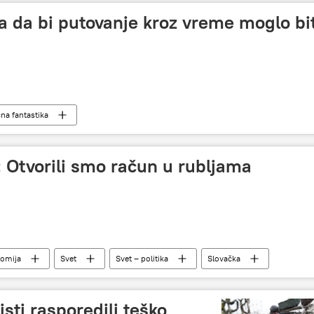
va da bi putovanje kroz vreme moglo bit
na fantastika
: Otvorili smo račun u rubljama
omija
Svet
Svet – politika
Slovačka
Specijalna operacija u Ukrajini
sti rasporedili teško