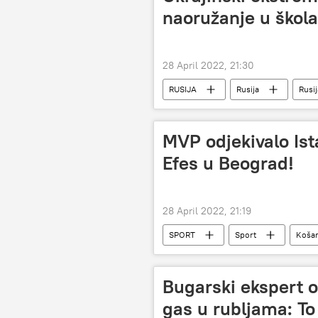
naoružanje u škol
28 April 2022, 21:30
RUSIJA
Rusija
Rusij
Specijalna operacija u Ukrajini
MVP odjekivalo Ist
Efes u Beograd!
28 April 2022, 21:19
SPORT
Sport
Koša
Bugarski ekspert o
gas u rubljama: To