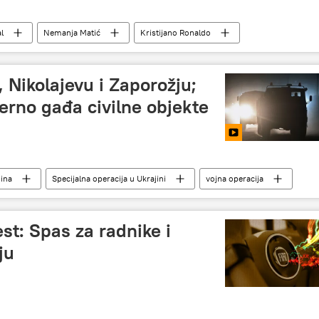
l
Nemanja Matić
Kristijano Ronaldo
, Nikolajevu i Zaporožju;
erno gađa civilne objekte
jina
Specijalna operacija u Ukrajini
vojna operacija
st: Spas za radnike i
ju