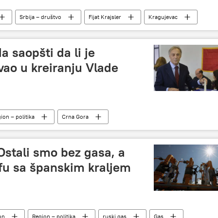
Srbija – društvo
Fijat Krajsler
Kragujevac
a saopšti da li je
ao u kreiranju Vlade
ion – politika
Crna Gora
Ostali smo bez gasa, a
afu sa španskim kraljem
on
Region – politika
ruski gas
Gas