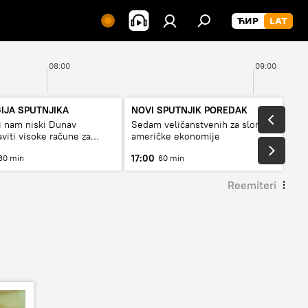
08:00
09:00
IJA SPUTNJIKA
NOVI SPUTNJIK POREDAK
i nam niski Dunav
Sedam veličanstvenih za slom
aviti visoke račune za
američke ekonomije
 ili restrikcije
17:00
30 min
60 min
Reemiteri