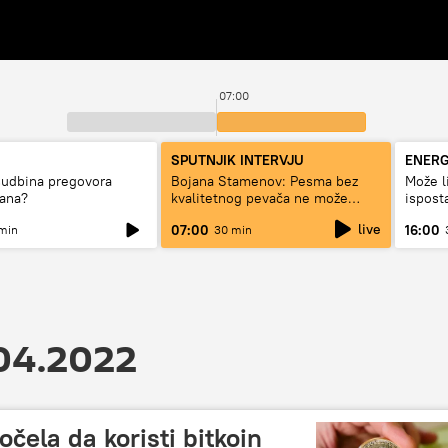
07:00
SPUTNJIK INTERVJU
ENERG
sudbina pregovora
Bojana Stamenov: Pesma bez
Može l
rana?
kvalitetnog pevača ne može
ispost
dugo da živi
struju,
live
07:00
16:00
min
30 min
.04.2022
čela da koristi bitkoin