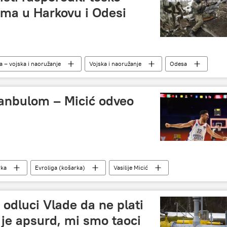
ama u Harkovu i Odesi
a – vojska i naoružanje
Vojska i naoružanje
Odesa
Ukrajina
anbulom – Micić odveo
rka
Evroliga (košarka)
Vasilije Micić
 odluci Vlade da ne plati
 je apsurd, mi smo taoci