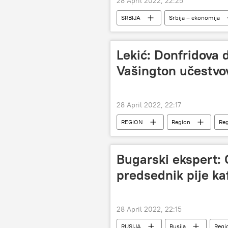
28 April 2022, 22:25
SRBIJA
Srbija – ekonomija
električni automobil
Lekić: Donfridova d
Vašington učestvov
28 April 2022, 22:17
REGION
Region
Reg
Bugarski ekspert: 
predsednik pije k
28 April 2022, 22:15
RUSIJA
Rusija
Regi