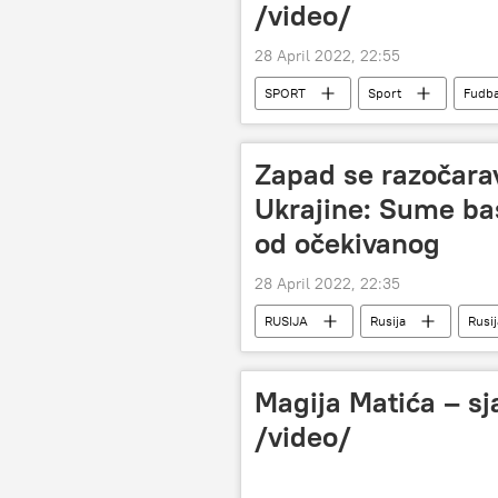
/video/
28 April 2022, 22:55
SPORT
Sport
Fudba
Zapad se razočara
Ukrajine: Sume bas
od očekivanog
28 April 2022, 22:35
RUSIJA
Rusija
Rusij
Specijalna operacija u Ukrajini
Magija Matića – s
/video/