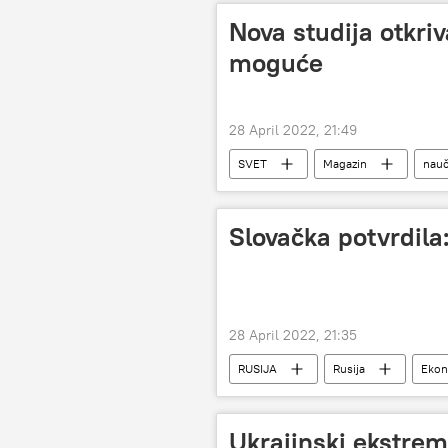
Nova studija otkri
moguće
28 April 2022, 21:49
SVET
Magazin
nauč
Slovačka potvrdila
28 April 2022, 21:35
RUSIJA
Rusija
Ekon
ruski gas
Ruska rublja
Ukrajinski ekstremi