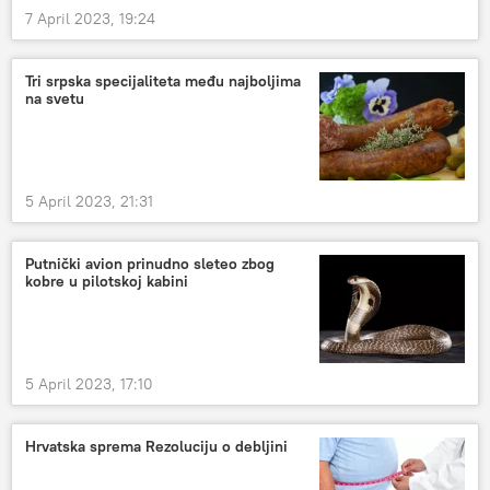
7 April 2023, 19:24
Tri srpska specijaliteta među najboljima
na svetu
5 April 2023, 21:31
Putnički avion prinudno sleteo zbog
kobre u pilotskoj kabini
5 April 2023, 17:10
Hrvatska sprema Rezoluciju o debljini