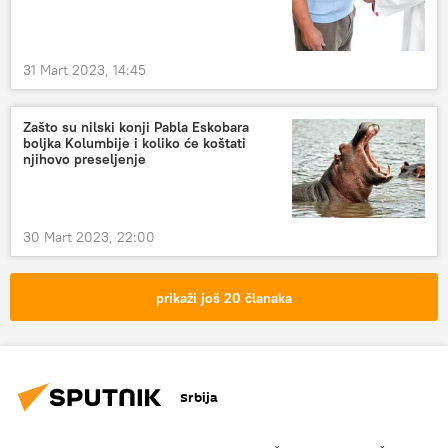
31 Mart 2023, 14:45
Zašto su nilski konji Pabla Eskobara
boljka Kolumbije i koliko će koštati
njihovo preseljenje
30 Mart 2023, 22:00
prikaži još 20 članaka
Srbija