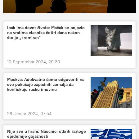
Ipak ima devet života: Mačak se pojavio
na vratima vlasnika četiri dana nakon
što je „kremiran“
10 Septembar 2024, 20:30
Moskva: Adekvatno ćemo odgovoriti na
sve pokušaje zapadnih zemalja da
konfiskuju rusku imovinu
28 Januar 2024, 07:54
Nije sve u hrani: Naučnici otkrili razloge
epidemije gojaznosti