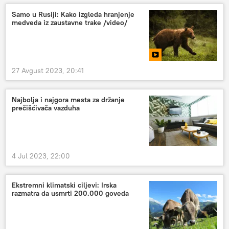
Samo u Rusiji: Kako izgleda hranjenje
medveda iz zaustavne trake /video/
27 Avgust 2023, 20:41
Najbolja i najgora mesta za držanje
prečišćivača vazduha
4 Jul 2023, 22:00
Ekstremni klimatski ciljevi: Irska
razmatra da usmrti 200.000 goveda