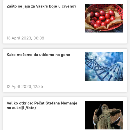
Zašto se jaja za Vaskrs boje u crveno?
13 April 2023, 08:38
Kako možemo da utičemo na gene
12 April 2023, 12:35
Veliko otkriće: Pečat Stefana Nemanje
na aukciji /foto/