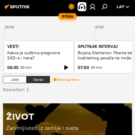
LAT
Srbija
00:00
01:00
VESTI
SPUTNJIK INTERVJU
Kakva je sudbina pregovora
Bojana Stamenov: Pesma bez
SAD-a i Irana?
kvalitetnog pevača ne može
dugo da živi
06:30
07:00
30 min
30 min
Juče
Danas
Na programu
Reemiteri
ŽIVOT
Zanimljivosti iz zemlje i sveta