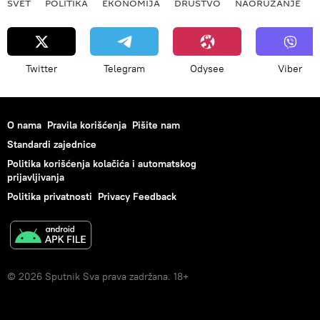
SVET
POLITIKA
EKONOMIJA
DRUŠTVO
NAORUŽANJE
Twitter
Telegram
Odysee
Viber
O nama
Pravila korišćenja
Pišite nam
Standardi zajednice
Politika korišćenja kolačića i automatskog
prijavljivanja
Politika privatnosti
Privacy Feedback
© 2026 Sputnik Sva prava zadržana. 18+