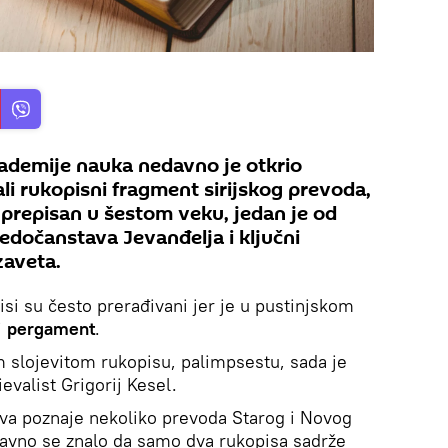
kademije nauka nedavno je otkrio
Mali rukopisni fragment sirijskog prevoda,
 prepisan u šestom veku, jedan je od
vedočanstava Jevanđelja i ključni
zaveta.
si su često prerađivani jer je u pustinjskom
i
pergament
.
 slojevitom rukopisu, palimpsestu, sada je
evalist Grigorij Kesel.
nstva poznaje nekoliko prevoda Starog i Novog
davno se znalo da samo dva rukopisa sadrže