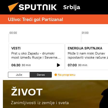
Srbija
Uživo: Treći gol Partizana!
00:00
01:00
VESTI
ENERGIJA SPUTNJIKA
Prst u oko Zapadu - drumski
Može li nam niski Dunav
most između Rusije i Severne
ispostaviti visoke račune 
Koreje
struju, ili restrikcije
06:30
07:00
30 min
30 min
Juče
Danas
Na programu
ŽIVOT
Zanimljivosti iz zemlje i sveta