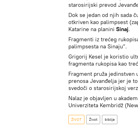
starosirijski prevod Jevanđe
Dok se jedan od njih sada č
otkriven kao palimpsest (z
Katarine na planini
Sinaj
.
Fragmenti iz trećeg rukopi
palimpsesta na Sinaju“.
Grigorij Kesel je koristio ul
fragmenta rukopisa kao treć
Fragment pruža jedinstven uv
prenosa Jevanđelja jer je to
svedoči o starosirijskoj verzi
Nalaz je objavljen u akade
Univerziteta Kembridž (New
ŽIVOT
Život
biblija