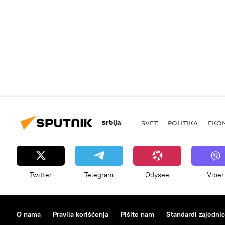
Srbija
SVET
POLITIKA
EKO
Twitter
Telegram
Odysee
Viber
O nama
Pravila korišćenja
Pišite nam
Standardi zajedni