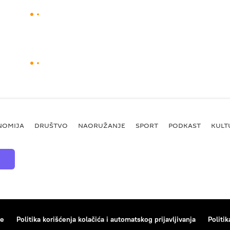
NOMIJA
DRUŠTVO
NAORUŽANJE
SPORT
PODKAST
KULT
ce
Politika korišćenja kolačića i automatskog prijavljivanja
Politik