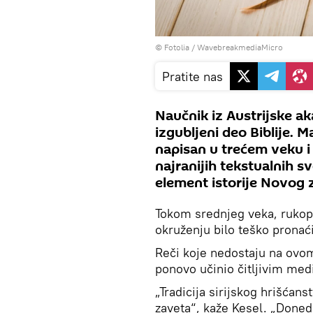
©
Fotolia
/ WavebreakmediaMicro
Pratite nas
Naučnik iz Austrijske a
izgubljeni deo Biblije. 
napisan u trećem veku i
najranijih tekstualnih s
element istorije Novog 
Tokom srednjeg veka, rukopi
okruženju bilo teško pronać
Reči koje nedostaju na ovom
ponovo učinio čitljivim medi
„Tradicija sirijskog hrišća
zaveta“, kaže Kesel. „Done