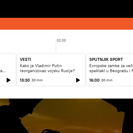
02:00
VESTI
SPUTNJIK SPORT
Kako je Vladimir Putin
Evropske zamke za več
za
reorganizovao vojsku Rusije?
spektakl u Beogradu i 
rat
13:30
16:00
30 min
30 min