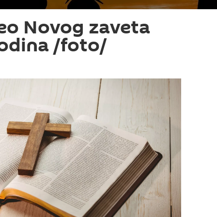
eo Novog zaveta
odina /foto/