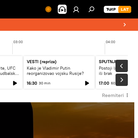
03:00
04:00
VESTI (repriza)
SPUTNJIK INTERVJ
ite, UFC
Kako je Vladimir Putin
Postoji li recept za
fudbalski
reorganizovao vojsku Rusije?
ili brak
16:30
17:00
30 min
60 min
Reemiteri