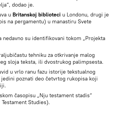
lja“, dodao je.
uva u
Britanskoj biblioteci
u Londonu, drugi je
apis na pergamentu) u manastiru Svete
sa nedavno su identifikovani tokom „Projekta
traljubičastu tehniku za otkrivanje malog
eg sloja teksta, ili dvostrukog palimpsesta.
id u vrlo ranu fazu istorije tekstualnog
 jedini poznati deo četvrtog rukopisa koji
ji.
mskom časopisu „Nju testament stadis“
 Testament Studies).