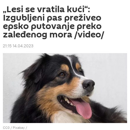
„Lesi se vratila kući“:
Izgubljeni pas preživeo
epsko putovanje preko
zaleđenog mora /video/
21:15 14.04.2023
CC0
/ Pixabay /