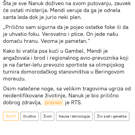
Šta je sve Nanuk doživeo na svom putovanju, zauvek
će ostati misterija. Mendi veruje da ga je odnela
santa leda dok je jurio neki plen.
„Prilično sam sigurna da je pojeo ostatke foke ili da
je uhvatio foku. Verovatno i ptice. On jede našu
domaću hranu. Veoma je pametan.“
Kako bi vratila psa kući u Gambel, Mendi je
angažovala i brod i regionalnog avio-prevoznika koji
je na čarter-letu prevozio sportiste sa olimpijskog
turnira domorodačkog stanovništva u Beringovom
moreuzu.
Osim natečene noge, sa velikim tragovima ugriza od
neidentifikovane životinje, Nanuk je bio prilično
dobrog zdravlja,
preneo
je RTS.
ŽIVOT
Društvo
Život
Nauka i tehnologija
Živi svet i genetika