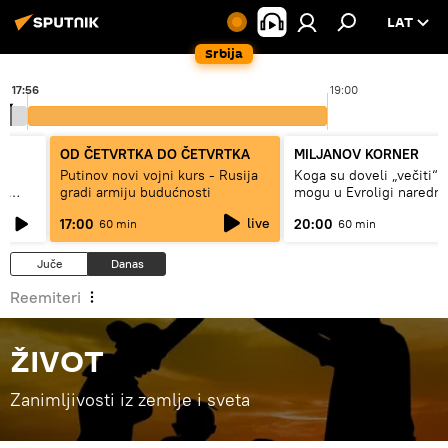
LAT
Srbija
17:56
19:00
OD ČETVRTKA DO ČETVRTKA
MILJANOV KORNER
Putinov novi vojni kurs - Rusija
Koga su doveli „večiti“ i
 i
gradi armiju budućnosti
mogu u Evroligi naredn
live
17:00
20:00
60 min
60 min
Juče
Danas
Reemiteri
ŽIVOT
Zanimljivosti iz zemlje i sveta