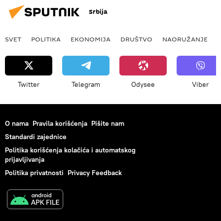
Srbija
SVET
POLITIKA
EKONOMIJA
DRUŠTVO
NAORUŽANJE
Twitter
Telegram
Odysee
Viber
O nama
Pravila korišćenja
Pišite nam
Standardi zajednice
Politika korišćenja kolačića i automatskog
prijavljivanja
Politika privatnosti
Privacy Feedback