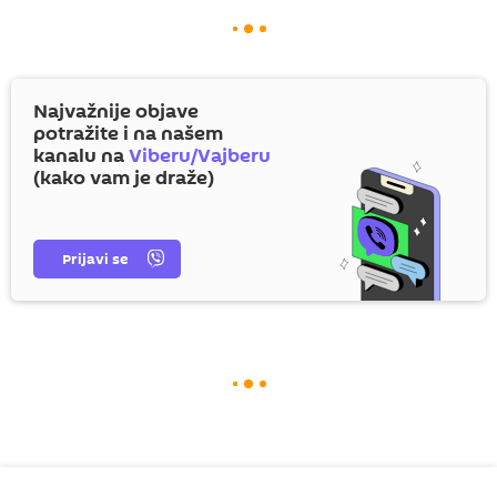
Najvažnije objave
potražite i na našem
kanalu na
Viberu/Vajberu
(kako vam je draže)
Prijavi se