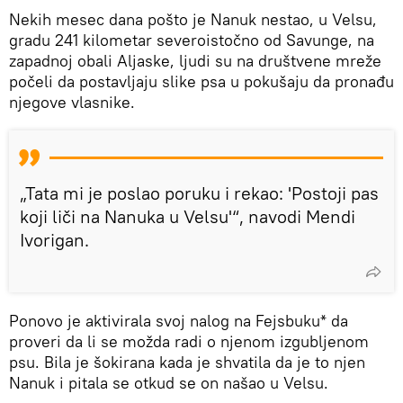
Nekih mesec dana pošto je Nanuk nestao, u Velsu,
gradu 241 kilometar severoistočno od Savunge, na
zapadnoj obali Aljaske, ljudi su na društvene mreže
počeli da postavljaju slike psa u pokušaju da pronađu
njegove vlasnike.
„Tata mi je poslao poruku i rekao: 'Postoji pas
koji liči na Nanuka u Velsu'“, navodi Mendi
Ivorigan.
Ponovo je aktivirala svoj nalog na Fejsbuku* da
proveri da li se možda radi o njenom izgubljenom
psu. Bila je šokirana kada je shvatila da je to njen
Nanuk i pitala se otkud se on našao u Velsu.