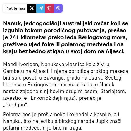
Pratite nas
Nanuk, jednogodišnji australijski ovčar koji se
izgubio tokom porodičnog putovanja, prešao
je 241 kilometar preko leda Beringovog mora,
preživeo ujed foke ili polarnog medveda i na
kraju bezbedno stigao u svoj dom na Aljasci.
Mendi Ivorigan, Nanukova vlasnica koja živi u
Gambelu na Aljasci, i njena porodica prošlog meseca
bili su u poseti u Savungu, gradu na ostrvu Svetog
Lorensa u Beringovom moreuzu, kada je Nanuk
nestao zajedno s njihovim drugim psom, Starlajtom,
izvestio je „Enkoridž dejli njuz“, preneo je
„Gardijan“.
Polarna noć je prošla nekoliko nedelja kasnije, ali
Nanuku, što na jeziku sibirskog naroda Jupik znači
polarni medved, nije bilo ni traga.