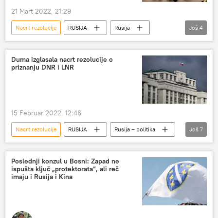
21 Mart 2022, 21:29
Nacrt rezolucije
RUSIJA
Rusija
Još
4
Dmitrij Poljanski
Ukrajina
Specijalna operacija u Ukrajini
Duma izglasala nacrt rezolucije o
priznanju DNR i LNR
Savet bezbednosti UN
15 Februar 2022, 12:46
Nacrt rezolucije
RUSIJA
Rusija – politika
Još
7
Rusija
Politika
Državna duma Rusije
LNR
priznanje
Vladimir Putin
Poslednji konzul u Bosni: Zapad ne
ispušta ključ „protektorata“, ali reč
DNR
imaju i Rusija i Kina