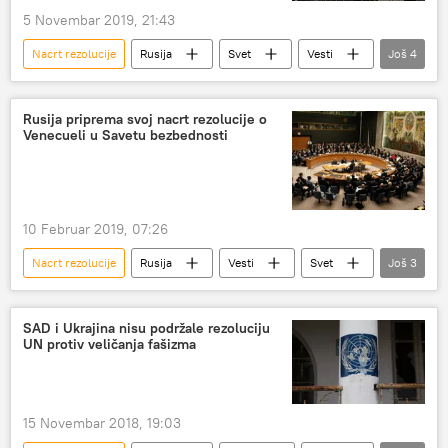
5 Novembar 2019, 21:43
Nacrt rezolucije
Rusija
Svet
Vesti
Još
4
UN
raspoređivanje
naoružavanje kosmosa
Svemir
Rusija priprema svoj nacrt rezolucije o
Venecueli u Savetu bezbednosti
10 Februar 2019, 07:26
Nacrt rezolucije
Rusija
Vesti
Svet
Još
3
Venecuela
Savet bezbednosti UN
pokušaj državnog prevrata u Venecueli
SAD i Ukrajina nisu podržale rezoluciju
UN protiv veličanja fašizma
15 Novembar 2018, 19:03