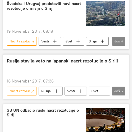
Savet bezbednosti UN
Švedska i Urugvaj predstavili novi nacrt
rezolucije o misiji u Siriji
19 Novembar 2017, 09:19
Nacrt rezolucije
Vesti
Svet
Sirija
Još
4
Švedska
Urugvaj
Savet bezbednosti UN
Rusija stavila veto na japanski nacrt rezolucije o Siriji
Zajednički istražni mehanizam
18 Novembar 2017, 07:38
Nacrt rezolucije
Rusija
Vesti
Svet
Još
5
Japan
Sirija
Savet bezbednosti UN
veto
glasanje
SB UN odbacio ruski nacrt rezolucije o
Siriji