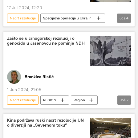
17 Jul 2024, 12:20
Nacrt rezolucije
Specijalna operacija u Ukrajini
Još
4
Specijalna vojna operacija u Ukrajini – vesti
Evropska unija (EU)
Mađarska
Zašto se u crnogorskoj rezoluciji o
genocidu u Jasenovcu ne pominje NDH
Viktor Orban
Brankica Ristić
1 Jun 2024, 21:05
Nacrt rezolucije
REGION
Region
Još
7
Region – politika
Crna Gora
rezolucija o genocidu
Jasenovac
Kina podržava ruski nacrt rezolucije UN
o diverziji na „Severnom toku“
parlament
glasanje
Srbi