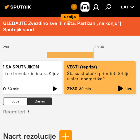
LAT
Srbija
GLEDAJTE Zvezdino sve ili ništa, Partizan „na konju“|
Sputnjik sport
22:00
23:00
ET SA SPUTNJIKOM
VESTI (repriza)
ži li se trenutak istine za Kijev
Šta su strateški prioriteti Srbije
u sferi energetike?
live
:00
21:30
60 min
30 min
Juče
Danas
Reemiteri
Nacrt rezolucije