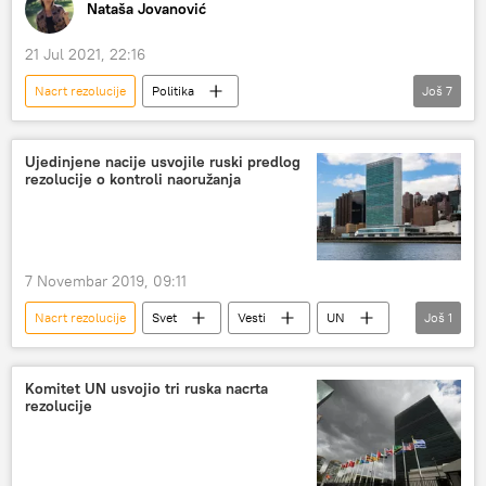
Nataša Jovanović
21 Jul 2021, 22:16
Nacrt rezolucije
Politika
Još
7
Visoki predstavnik u BiH
protektorat
Analize i mišljenja
Nenad Kecmanović
Ujedinjene nacije usvojile ruski predlog
rezolucije o kontroli naoružanja
Bosna i Hercegovina (BiH)
Region
Ustavni sud BiH
7 Novembar 2019, 09:11
Nacrt rezolucije
Svet
Vesti
UN
Još
1
kontrola naoružanja
Komitet UN usvojio tri ruska nacrta
rezolucije