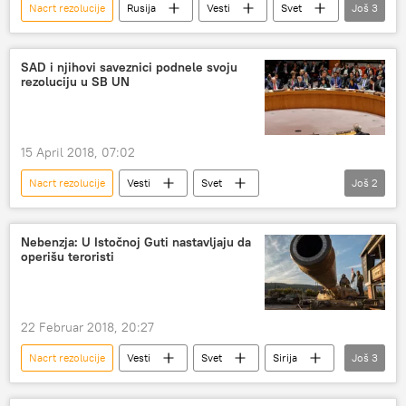
Nacrt rezolucije
Rusija
Vesti
Svet
Još
3
Ukrajina
Generalna skupština UN
fašizam
SAD i njihovi saveznici podnele svoju
rezoluciju u SB UN
15 April 2018, 07:02
Nacrt rezolucije
Vesti
Svet
Još
2
Savet bezbednosti UN
vojna operacija u Siriji
Nebenzja: U Istočnoj Guti nastavljaju da
operišu teroristi
22 Februar 2018, 20:27
Nacrt rezolucije
Vesti
Svet
Sirija
Još
3
Istočna Guta
Vasilij Nebenzja