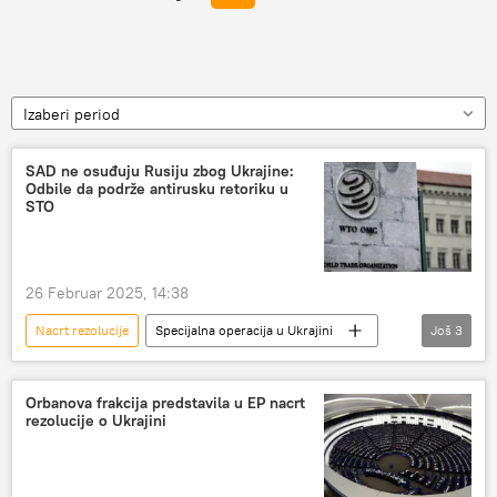
Izaberi period
SAD ne osuđuju Rusiju zbog Ukrajine:
Odbile da podrže antirusku retoriku u
STO
26 Februar 2025, 14:38
Nacrt rezolucije
Specijalna operacija u Ukrajini
Još
3
Rusija
Rusija – politika
SAD
Orbanova frakcija predstavila u EP nacrt
rezolucije o Ukrajini