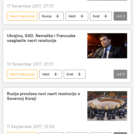
17 Novembar 2017, 07:57
Nacrt rezolucije
Rusija
Vesti
Svet
Još
3
Vasilij Nebenzja
Savet bezbednosti UN
glasanje
Ukrajina, SAD, Nemačka i Francuska
usaglasile nacrt rezolucije
10 Novembar 2017, 21:57
Nacrt rezolucije
Vesti
Svet
Još
6
Donbas
Francuska
Ukrajina
Nemačka
Pavel Klimkin
Rusija proučava novi nacrt rezolucije o
Severnoj Koreji
mirovna misija
Evropa
11 Septembar 2017, 12:59