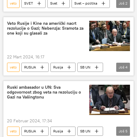
veto
SVET
Svet
Svet – politika
Još
2
Ujedinjene nacije
Palestina
Veto Rusije i Kine na američki nacrt
rezolucije o Gazi; Nebenzja: Sramota za
one koji su glasali za
22 Mart 2024, 16:17
veto
RUSIJA
Rusija
SB UN
Još
4
Amerika
nacrt
Gaza
Vasilij Nebenzja
Ruski ambasador u UN: Sva
odgovornost zbog veta na rezoluciju o
Gazi na Vašingtonu
20 Februar 2024, 17:34
veto
RUSIJA
Rusija
SB UN
Još
5