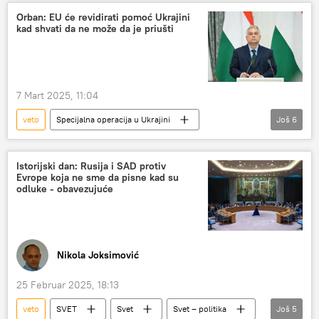
Viktor Orban
Ukrajina
Orban: EU će revidirati pomoć Ukrajini
kad shvati da ne može da je priušti
Evropska unija (EU)
fond
7 Mart 2025, 11:04
veto
Specijalna operacija u Ukrajini
Još
6
Specijalna vojna operacija u Ukrajini – vesti
Viktor Orban
Mađarska
finansiranje
Istorijski dan: Rusija i SAD protiv
Evrope koja ne sme da pisne kad su
Vladimir Zelenski
Evropska unija (EU)
odluke - obavezujuće
Nikola Joksimović
25 Februar 2025, 18:13
veto
SVET
Svet
Svet – politika
Još
5