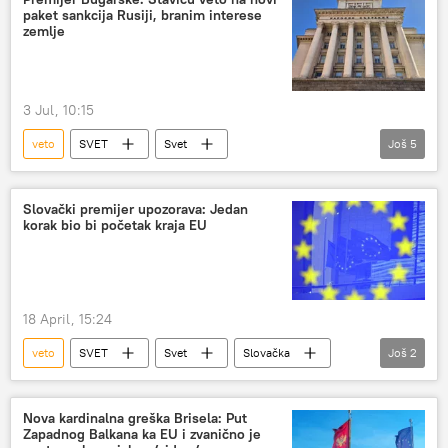
paket sankcija Rusiji, branim interese
zemlje
3 Jul, 10:15
veto
SVET
Svet
Još
5
Evropska unija (EU)
Rusija
sankcije
Bugarska
Rumen Radev
Slovački premijer upozorava: Jedan
korak bio bi početak kraja EU
18 April, 15:24
veto
SVET
Svet
Slovačka
Još
2
Robert Fico
Evropska unija (EU)
Nova kardinalna greška Brisela: Put
Zapadnog Balkana ka EU i zvanično je