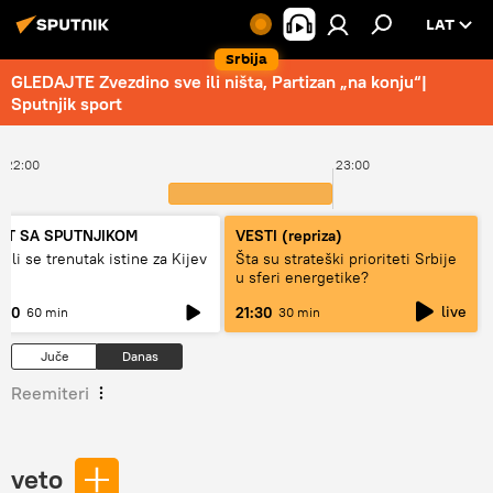
LAT
Srbija
GLEDAJTE Zvezdino sve ili ništa, Partizan „na konju“|
Sputnjik sport
22:00
23:00
ET SA SPUTNJIKOM
VESTI (repriza)
ži li se trenutak istine za Kijev
Šta su strateški prioriteti Srbije
u sferi energetike?
live
:00
21:30
60 min
30 min
Juče
Danas
Reemiteri
veto