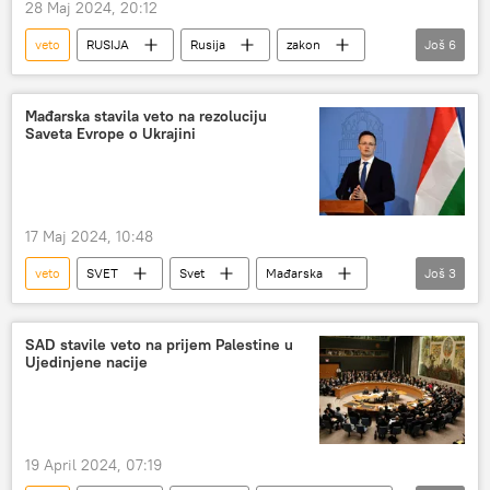
28 Maj 2024, 20:12
veto
RUSIJA
Rusija
zakon
Još
6
parlament
Stejt department
Evropska unija (EU)
Salome Zurabišvili
Mađarska stavila veto na rezoluciju
Saveta Evrope o Ukrajini
protest
Gruzija
17 Maj 2024, 10:48
veto
SVET
Svet
Mađarska
Još
3
Savet Evrope
Ukrajina
rezolucija
SAD stavile veto na prijem Palestine u
Ujedinjene nacije
19 April 2024, 07:19