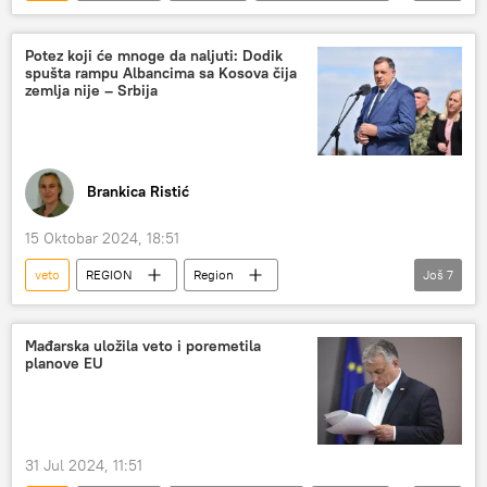
UN
Savet bezbednosti UN
rezolucija
Ukrajina
Rusija
Potez koji će mnoge da naljuti: Dodik
spušta rampu Albancima sa Kosova čija
zemlja nije – Srbija
Brankica Ristić
15 Oktobar 2024, 18:51
veto
REGION
Region
Još
7
Region – politika
Republika Srpska (RS)
Bosna i Hercegovina (BiH)
kosovski Albanci
Mađarska uložila veto i poremetila
planove EU
lične karte
bezvizni režim
Milorad Dodik
31 Jul 2024, 11:51