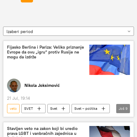
Izaberi period
Fijasko Berlina i Pariza: Veliko priznanje
Evrope da ovu „igru“ protiv Rusije ne
mogu da izdrže
Nikola Joksimović
21 Jul, 19:14
veto
SVET
Svet
Svet – politika
Još
9
Francuska
Nemačka
sankcije
antiruske sankcije
prigovori
Stavljen veto na zakon koji bi uredio
prava LGBT i vanbračnih zajednica u
Emanuel Makron
Kir Starmer