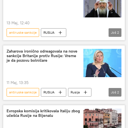
13 Maj, 12:40
antiruske sankcije
RUSIJA
Još
2
Rusija – društvo
Patrijarh Kiril
Evropska unija (EU)
Zaharova ironično odreagovala na nove
sankcije Britanije protiv Rusije: Vreme
je da pozovu bolničare
11 Maj, 13:35
antiruske sankcije
RUSIJA
Rusija
Još
2
Marija Zaharova
sankcije
Evropska komisija kritikovala Italiju zbog
učešća Rusije na Bijenalu