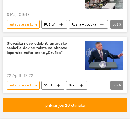
6 Maj, 09:43
antiruske sankcije
RUSIJA
Rusija – politika
Još
3
Evropska komisija
Italija
Bijenale u Veneciji
Slovačka neće odobriti antiruske
sankcije dok se zaista ne obnove
isporuke nafte preko „Družbe“
22 April, 12:22
antiruske sankcije
SVET
Svet
Još
5
Slovačka
Ukrajina
naftovod
Družba
Robert Fico
prikaži još 20 članaka