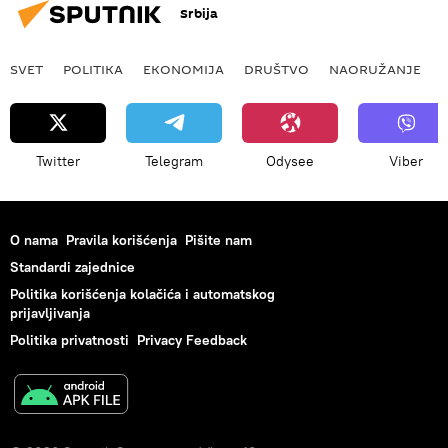
Srbija
SVET
POLITIKA
EKONOMIJA
DRUŠTVO
NAORUŽANJE
Twitter
Telegram
Odysee
Viber
O nama
Pravila korišćenja
Pišite nam
Standardi zajednice
Politika korišćenja kolačića i automatskog
prijavljivanja
Politika privatnosti
Privacy Feedback