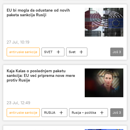
EU bi mogla da odustane od novih
paketa sankcija Rusiji
27 Jul, 10:19
antiruske sankcije
SVET
Svet
Još
3
Evropska unija (EU)
sankcije
Rusija
Kaja Kalas o poslednjem paketu
sankcija: EU već priprema nove mere
protiv Rusije
23 Jul, 12:49
antiruske sankcije
RUSIJA
Rusija – politika
Još
3
Rusija
Kaja Kalas
Evropska unija (EU)