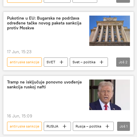
Srbija – politika
Evropska unija (EU)
Evropski parlament
Rusija
sankcije
Pukotine u EU: Bugarska ne podržava
određene tačke novog paketa sankcija
protiv Moskve
17 Jun, 15:23
antiruske sankcije
SVET
Svet – politika
Još
2
Bugarska
Evropska unija (EU)
Tramp ne isključuje ponovno uvođenje
sankcija ruskoj nafti
16 Jun, 15:09
antiruske sankcije
RUSIJA
Rusija – politika
Još
1
Donald Tramp