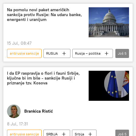
investicije
sankcije
Na pomolu novi paket američkih
sankcija protiv Rusije: Na udaru banke,
američke sankcije
sankcije Rusiji
energenti i uranijum
15 Jul, 08:47
antiruske sankcije
RUSIJA
Rusija – politika
Još
5
Rusija
Rusija – ekonomija
SAD
sankcije
američke sankcije
I da EP raspravlja o flori i fauni Srbije,
ključne bi im bile - sankcije Rusiji i
priznanje tzv. Kosova
Brankica Ristić
8 Jul, 17:31
antiruske sankcije
SRBIJA
Srbija
Još
5