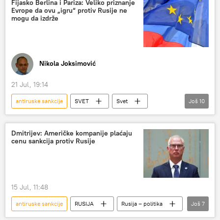
Fijasko Berlina i Pariza: Veliko priznanje
Evrope da ovu „igru“ protiv Rusije ne
mogu da izdrže
Nikola Joksimović
21 Jul, 19:14
antiruske sankcije
SVET
Svet
Još
10
Svet – politika
Francuska
Nemačka
sankcije
prigovori
veto
Dmitrijev: Američke kompanije plaćaju
cenu sankcija protiv Rusije
Emanuel Makron
Kir Starmer
Fridrih Merc
Analize i mišljenja
15 Jul, 11:48
antiruske sankcije
RUSIJA
Rusija – politika
Još
7
Rusija
Rusija – ekonomija
SAD