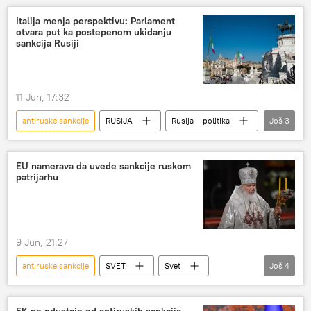
Italija menja perspektivu: Parlament
otvara put ka postepenom ukidanju
sankcija Rusiji
11 Jun, 17:32
antiruske sankcije
RUSIJA
Rusija – politika
Još
3
Italija
parlament
Evropska unija (EU)
EU namerava da uvede sankcije ruskom
patrijarhu
9 Jun, 21:27
antiruske sankcije
SVET
Svet
Još
4
Rusija
sankcije
sankcije Rusiji
Patrijarh Kiril
EK ne odustaje od antiruskih sankcija,