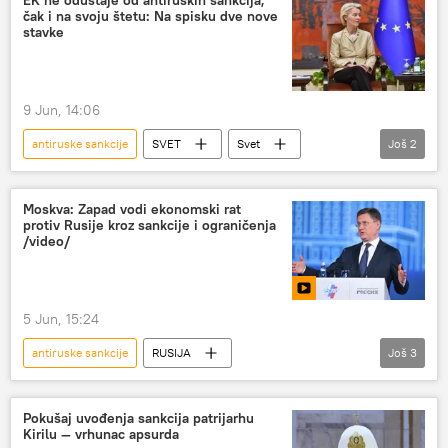
čak i na svoju štetu: Na spisku dve nove
stavke
9 Jun, 14:06
antiruske sankcije
SVET
Svet
Još
2
Rusija
Ursula fon der Lajen
Moskva: Zapad vodi ekonomski rat
protiv Rusije kroz sankcije i ograničenja
/video/
5 Jun, 15:24
antiruske sankcije
RUSIJA
Još
3
Rusija – ekonomija
Aleksandar Novak
Zapad
Pokušaj uvođenja sankcija patrijarhu
Kirilu — vrhunac apsurda