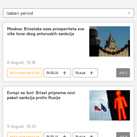
Izaberi period
Moskva: Briselska oaza prosperiteta sve
više tone zbog anturuskih sankcija
6 Avgust, 19:18
antiruske sankcije
RUSIJA
Rusija
Još
2
Rusija – ekonomija
Evropska unija (EU)
Evropi se žuri: Brisel priprema novi
paket sankcija protiv Rusije
5 Avgust, 10:01
antiruske sankcije
RUSIJA
Rusija
Još
6