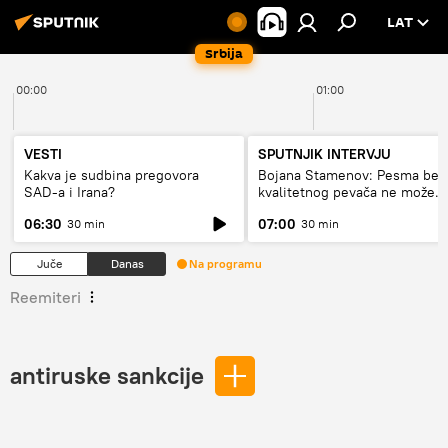
LAT
Srbija
00:00
01:00
VESTI
SPUTNJIK INTERVJU
Kakva je sudbina pregovora
Bojana Stamenov: Pesma bez
SAD-a i Irana?
kvalitetnog pevača ne može
dugo da živi
06:30
07:00
30 min
30 min
Juče
Danas
Na programu
Reemiteri
antiruske sankcije