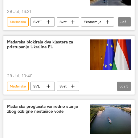
29 Jul, 16:21
Mađarska
SVET
Svet
Ekonomija
Još
1
nuklearna elektrana "Pakš"
Mađarska blokirala dva klastera za
pristupanje Ukrajine EU
29 Jul, 10:40
Mađarska
SVET
Svet
Još
3
Evropska unija (EU)
članstvo u EU
Ukrajina
Mađarska proglasila vanredno stanje
zbog ozbiljne nestašice vode