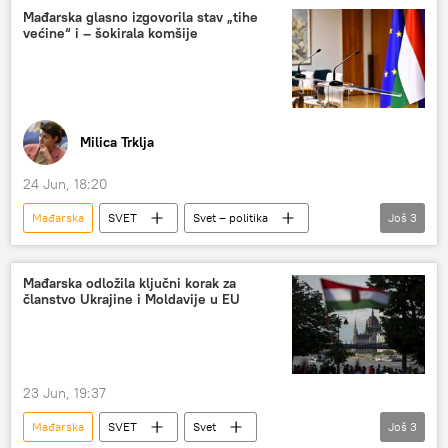
Bugarska
oružje
Mađarska glasno izgovorila stav „tihe
većine“ i – šokirala komšije
Milica Trklja
24 Jun, 18:20
Mađarska
SVET
Svet – politika
Još
3
Evropska unija (EU)
Ukrajina
Analize i mišljenja
Mađarska odložila ključni korak za
članstvo Ukrajine i Moldavije u EU
23 Jun, 19:37
Mađarska
SVET
Svet
Još
3