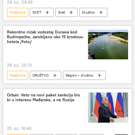
29 Jul, 09:49
Mađarska
SVET
Svet
Društvo
Rekordno nizak vodostaj Dunava kod
Budimpešte, zarobljeno oko 15 brodova-
hotela /foto/
28 Jul, 20:13
Mađarska
DRUŠTVO
Region – društvo
Orban: Veto na novi paket sankcija bio
bi u interesu Mađarske, a ne Rusije
25 Jul, 16:40