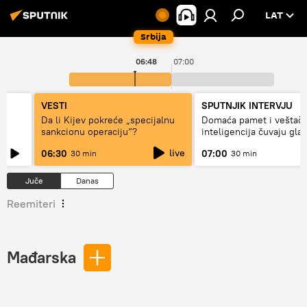
LAT
Srbija
06:48
07:00
VESTI
SPUTNJIK INTERVJU
ki
Da li Kijev pokreće „specijalnu
Domaća pamet i veštač
sankcionu operaciju“?
inteligencija čuvaju gla
live
06:30
07:00
30 min
30 min
Juče
Danas
Reemiteri
Mađarska