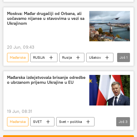
Svet – politika
Evropska unija (EU)
Ukrajina
Moskva: Mađar drugačiji od Orbana, ali
uočavamo nijanse u stavovima u vezi sa
Ukrajinom
20 Jun, 09:43
Mađarska
RUSIJA
Rusija
Ušakov
Još
1
premijer
Mađarska izdejstvovala brisanje odredbe
o ubrzanom prijemu Ukrajine u EU
19 Jun, 08:31
Mađarska
SVET
Svet – politika
Još
3
Peter Mađar
Evropska unija (EU)