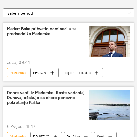
Izaberi period
Mađar: Baka prihvatio nominaciju za
predsednika Mađarske
Juče, 09:44
Mađarska
REGION
Region – politika
Dobre vesti iz Mađarske: Raste vodostaj
Dunava, očekuje se skoro ponovno
pokretanje Pakša
6 Avgust, 11:47
Mađarska
DRUŠTVO
Društvo
Svet