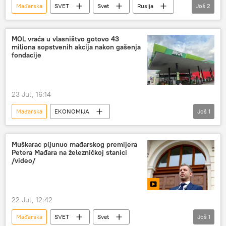
Mađarska
SVET
Svet
Rusija
Još
2
Viktor Orban
sankcije
MOL vraća u vlasništvo gotovo 43
miliona sopstvenih akcija nakon gašenja
fondacije
23 Jul, 16:14
Mađarska
EKONOMIJA
Još
1
Region – ekonomija
Energetika
Muškarac pljunuo mađarskog premijera
Petera Mađara na železničkoj stanici
/video/
22 Jul, 12:42
Mađarska
SVET
Svet
Još
1