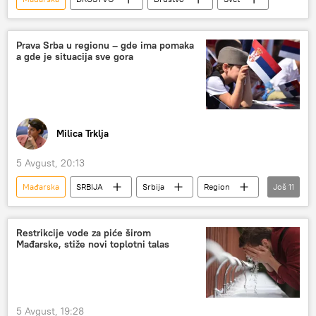
Prava Srba u regionu – gde ima pomaka
a gde je situacija sve gora
Milica Trklja
5 Avgust, 20:13
Mađarska
SRBIJA
Srbija
Region
Još
11
srpski narod
izveštaj
prava Srba
Srbi u Hrvatskoj
Srbi u Crnoj Gori
Restrikcije vode za piće širom
Mađarske, stiže novi toplotni talas
Republika Srpska (RS)
Kosovo i Metohija (KiM)
Severna Makedonija
Rumunija
Albanija
Slovenija
5 Avgust, 19:28