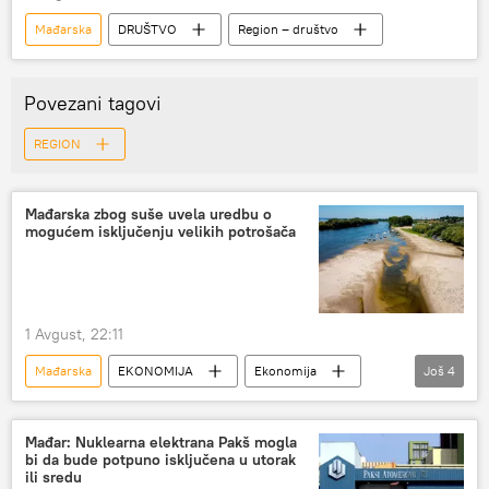
Mađarska
DRUŠTVO
Region – društvo
Povezani tagovi
REGION
Mađarska zbog suše uvela uredbu o
mogućem isključenju velikih potrošača
1 Avgust, 22:11
Mađarska
EKONOMIJA
Ekonomija
Još
4
Region – ekonomija
Energetika
nuklearna elektrana "Pakš"
Dunav
Mađar: Nuklearna elektrana Pakš mogla
bi da bude potpuno isključena u utorak
ili sredu