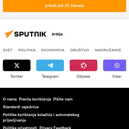
Ukrajina
prikaži još 20 članaka
Srbija
SVET
POLITIKA
EKONOMIJA
DRUŠTVO
NAORUŽANJE
Twitter
Telegram
Odysee
Viber
O nama
Pravila korišćenja
Pišite nam
Standardi zajednice
Politika korišćenja kolačića i automatskog
prijavljivanja
Politika privatnosti
Privacy Feedback