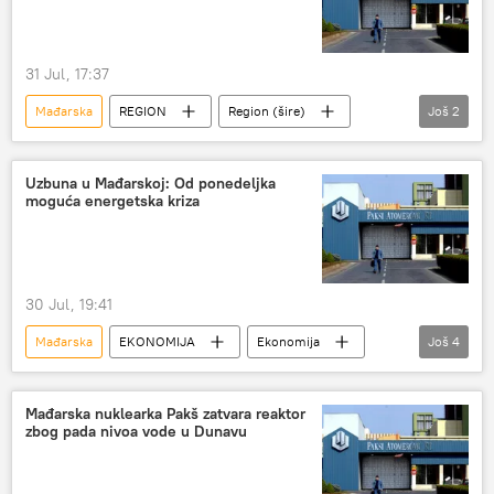
31 Jul, 17:37
Mađarska
REGION
Region (šire)
Još
2
Društvo
Ekonomija
Uzbuna u Mađarskoj: Od ponedeljka
moguća energetska kriza
30 Jul, 19:41
Mađarska
EKONOMIJA
Ekonomija
Još
4
Region – ekonomija
Energetika
nuklearna elektrana "Pakš"
Peter Mađar
Mađarska nuklearka Pakš zatvara reaktor
zbog pada nivoa vode u Dunavu