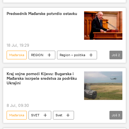
Svet – politika
Predsednik Mađarske potvrdio ostavku
18 Jul, 19:29
Mađarska
REGION
Region – politika
Još
2
Tamaš Šuljok
ostavka
Kraj vojne pomoći Kijevu: Bugarska i
Mađarska iscrpele sredstva za podršku
Ukrajini
8 Jul, 09:30
Mađarska
SVET
Svet
Još
3
Specijalna vojna operacija u Ukrajini – vesti