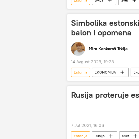
Estonija
SVET
Svet
Emisija „Prorok“
Simbolika estonski
balon i opomena
Mira Kankaraš Trklja
14 Avgust 2023, 19:25
Estonija
EKONOMIJA
Ek
Kongres
Rusija proteruje e
7 Jul 2021, 16:06
Estonija
Rusija
Svet