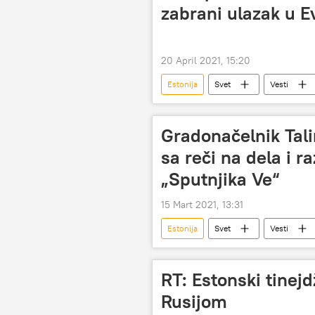
zabrani ulazak u E
20 April 2021, 15:20
Estonija
Svet
Vesti
Gradonačelnik Talin
sa reči na dela i r
„Sputnjika Ve“
15 Mart 2021, 13:31
Estonija
Svet
Vesti
nabavka
RT: Estonski tinejd
Rusijom