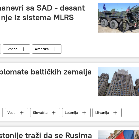
manevri sa SAD - desant
nje iz sistema MLRS
Evropa
Amerika
iplomate baltičkih zemalja
Vesti
Slovačka
Letonija
Litvanija
stonije traži da se Rusima