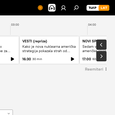
03:00
04:00
VESTI (repriza)
NOVI SPUTNJIK P
av
Kako je nova nuklearna američka
Sedam veličanstven
ne za
strategija pokazala strah od
američke ekonomij
Rusije?
16:30
17:00
30 min
60 min
Reemiteri