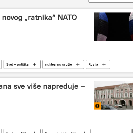
a novog „ratnika“ NATO
Svet – politika
nuklearno oružje
Rusija
ana sve više napreduje –