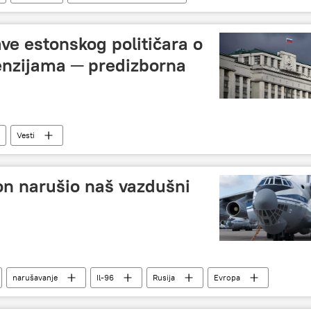
ave estonskog političara o
tenzijama ─ predizborna
Vesti
ion narušio naš vazdušni
narušavanje
Il-96
Rusija
Evropa