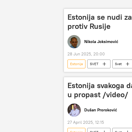
Estonija se nudi z
protiv Rusije
Nikola Joksimović
28 Jun 2025, 20:00
Estonija
SVET
Svet
Estonija svakoga d
u propast /video/
Dušan Proroković
27 April 2025, 12:15