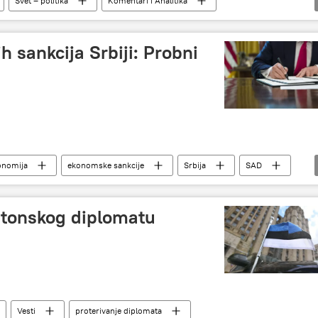
Svet – politika
Komentari i Analitika
h sankcija Srbiji: Probni
onomija
ekonomske sankcije
Srbija
SAD
stonskog diplomatu
Vesti
proterivanje diplomata