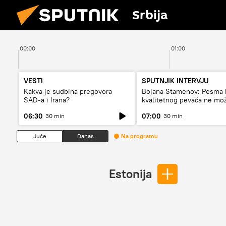
Srbija
00:00
01:00
VESTI
SPUTNJIK INTERVJU
Kakva je sudbina pregovora
Bojana Stamenov: Pesma 
SAD-a i Irana?
kvalitetnog pevača ne mo
dugo da živi
06:30
07:00
30 min
30 min
Juče
Danas
Na programu
Estonija