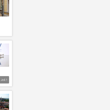
Još
1