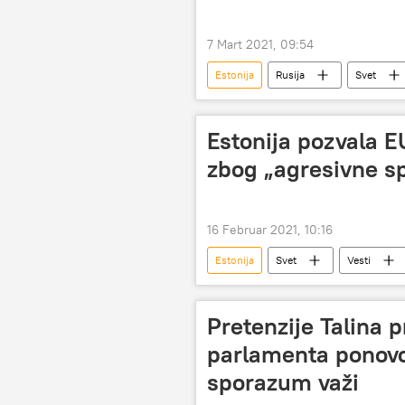
7 Mart 2021, 09:54
Estonija
Rusija
Svet
Estonija pozvala E
zbog „agresivne sp
16 Februar 2021, 10:16
Estonija
Svet
Vesti
Rusija
Evropa
Pretenzije Talina 
parlamenta ponovo
sporazum važi