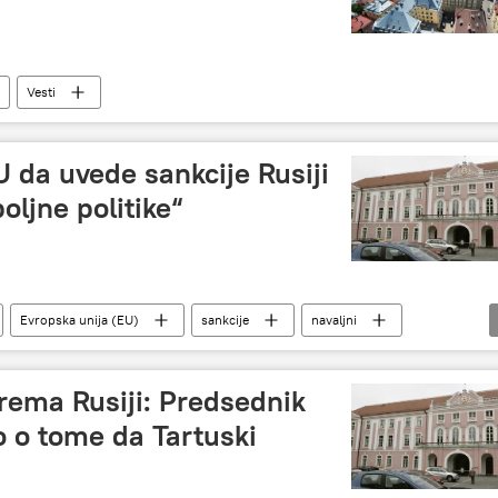
Vesti
U da uvede sankcije Rusiji
oljne politike“
Evropska unija (EU)
sankcije
navaljni
prema Rusiji: Predsednik
 o tome da Tartuski