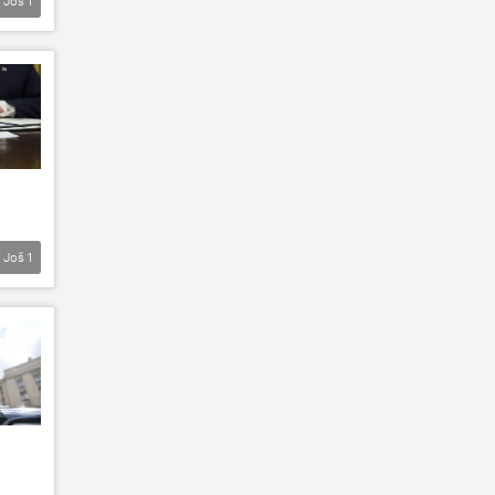
Još
1
Još
1