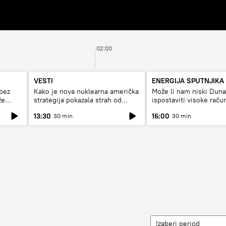
02:00
VESTI
ENERGIJA SPUTNJIKA
bez
Kako je nova nuklearna američka
Može li nam niski Dun
že
strategija pokazala strah od
ispostaviti visoke raču
Rusije?
struju, ili restrikcije
13:30
16:00
30 min
30 min
Izaberi period