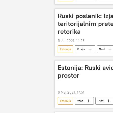
Ruski poslanik: Izj
teritorijalnim pre
retorika
5 Jul 2021, 14:56
Estonija
Rusija
Svet
Estonija: Ruski av
prostor
6 Maj 2021, 17:51
Estonija
Vesti
Svet