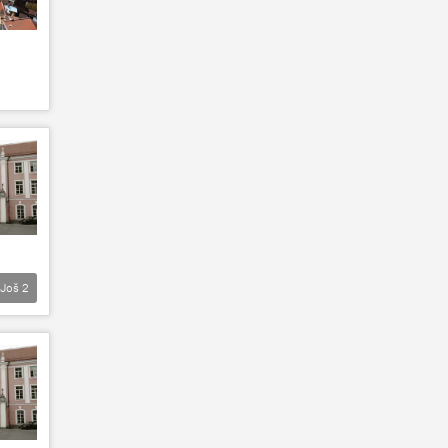
Još
2