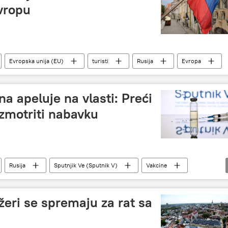
vropu
Evropska unija (EU)
turisti
Rusija
Evropa
a apeluje na vlasti: Preći
azmotriti nabavku
Rusija
Sputnjik Ve (Sputnik V)
Vakcine
žeri se spremaju za rat sa