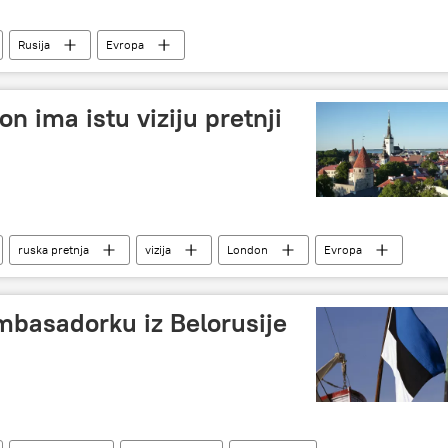
Rusija
Evropa
on ima istu viziju pretnji
ruska pretnja
vizija
London
Evropa
mbasadorku iz Belorusije