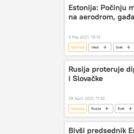
Estonija: Počinju 
na aerodrom, gađa
5 Maj 2021, 19:14
Estonija
Vesti
Svet
Rusija proteruje d
i Slovačke
28 April 2021, 11:32
Estonija
Rusija
Svet
Bivši predsednik E