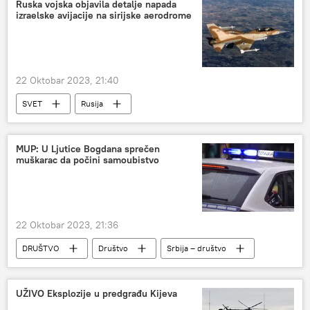
Ruska vojska objavila detalje napada
izraelske avijacije na sirijske aerodrome
22 Oktobar 2023, 21:40
SVET
Rusija
izraelsko-palestinski sukob
Svet
Svet – politika
MUP: U Ljutice Bogdana sprečen
muškarac da počini samoubistvo
22 Oktobar 2023, 21:36
DRUŠTVO
Društvo
Srbija – društvo
Srbija
UŽIVO Eksplozije u predgrađu Kijeva