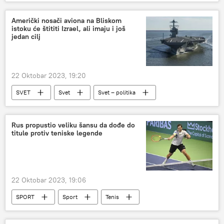
Svet
svetsko prvenstvo
Emisija „Prorok“
prvaci
Američki nosači aviona na Bliskom
istoku će štititi Izrael, ali imaju i još
jedan cilj
22 Oktobar 2023, 19:20
SVET
Svet
Svet – politika
izraelsko-palestinski sukob
Rus propustio veliku šansu da dođe do
titule protiv teniske legende
22 Oktobar 2023, 19:06
SPORT
Sport
Tenis