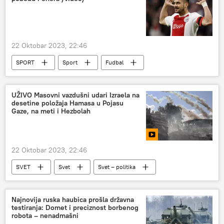
22 Oktobar 2023, 22:46
SPORT
Sport
Fudbal
Dušan Tadić
UŽIVO Masovni vazdušni udari Izraela na
desetine položaja Hamasa u Pojasu
Gaze, na meti i Hezbolah
22 Oktobar 2023, 22:46
SVET
Svet
Svet – politika
Izrael
Palestina
izraelsko-palestinski sukob
Najnovija ruska haubica prošla državna
testiranja: Domet i preciznost borbenog
robota – nenadmašni