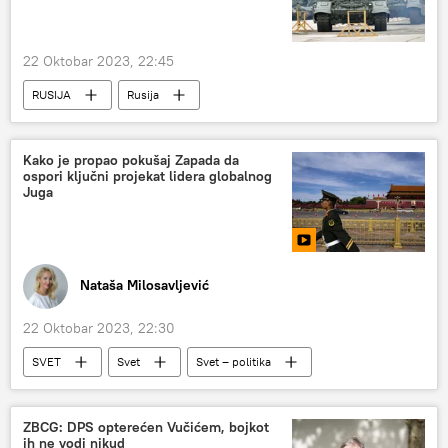
22 Oktobar 2023, 22:45
RUSIJA
Rusija
Specijalna vojna operacija u Ukrajini – vesti
haubica
Rusija – vojska i naoružanje
Kako je propao pokušaj Zapada da
ospori ključni projekat lidera globalnog
Juga
Nataša Milosavljević
22 Oktobar 2023, 22:30
SVET
Svet
Svet – politika
Politika
Analize i mišljenja
Od četvrtka do četvrtka
ZBCG: DPS opterećen Vučićem, bojkot
ih ne vodi nikud