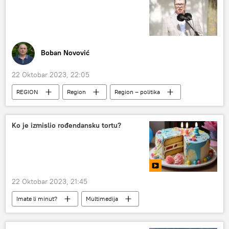
Boban Novović
22 Oktobar 2023, 22:05
REGION
Region
Region – politika
Politika
Crna Gora
Srbija
Ko je izmislio rođendansku tortu?
22 Oktobar 2023, 21:45
Imate li minut?
Multimedija