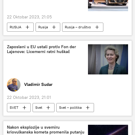
22 Oktobar 2023, 21:05
RUSIJA
Rusija
Rusija – društvo
Automobili
Zaposleni u EU ustali protiv Fon der
Lajenove: Licemerni ratni huškač
Vladimir Sudar
22 Oktobar 2023, 21:01
SVET
Svet
Svet – politika
Evropska unija (EU)
Ursula fon der Lajen
izraelsko-palestinski sukob
Analize i mišljenja
Nakon eksplozije u svemiru
kriovulkanska kometa promenila putanju