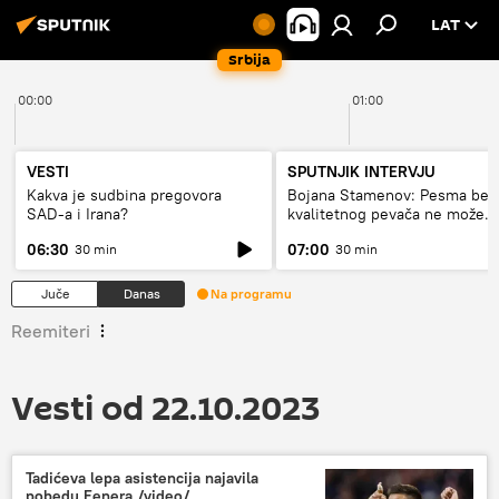
LAT
Srbija
00:00
01:00
VESTI
SPUTNJIK INTERVJU
Kakva je sudbina pregovora
Bojana Stamenov: Pesma bez
SAD-a i Irana?
kvalitetnog pevača ne može
dugo da živi
06:30
07:00
30 min
30 min
Juče
Danas
Na programu
Reemiteri
Vesti od 22.10.2023
Tadićeva lepa asistencija najavila
pobedu Fenera /video/