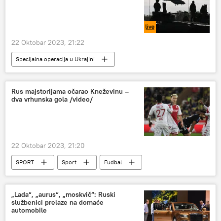
22 Oktobar 2023, 21:22
Specijalna operacija u Ukrajini
Specijalna vojna operacija u Ukrajini – vesti
Specijalna vojna operacija u Ukrajini – uživo
Rus majstorijama očarao Kneževinu –
dva vrhunska gola /video/
Rusija
Ukrajina
22 Oktobar 2023, 21:20
SPORT
Sport
Fudbal
Aleksandar Golovin
„Lada“, „aurus“, „moskvič“: Ruski
službenici prelaze na domaće
automobile