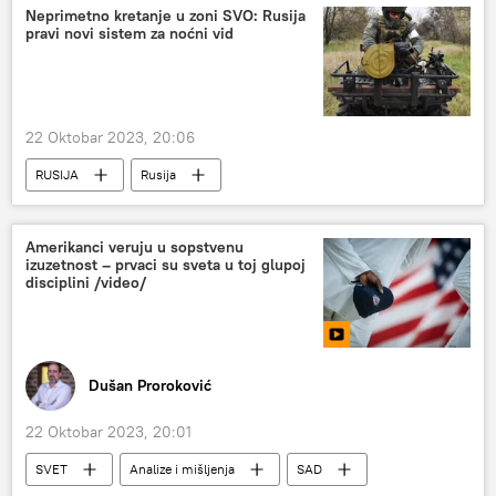
Neprimetno kretanje u zoni SVO: Rusija
pravi novi sistem za noćni vid
22 Oktobar 2023, 20:06
RUSIJA
Rusija
Rusija – vojska i naoružanje
Specijalna vojna operacija u Ukrajini – vesti
Amerikanci veruju u sopstvenu
izuzetnost – prvaci su sveta u toj glupoj
disciplini /video/
Dušan Proroković
22 Oktobar 2023, 20:01
SVET
Analize i mišljenja
SAD