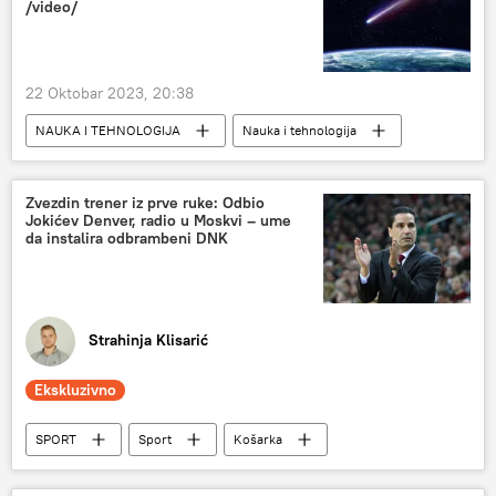
/video/
22 Oktobar 2023, 20:38
NAUKA I TEHNOLOGIJA
Nauka i tehnologija
Svemir
Zvezdin trener iz prve ruke: Odbio
Jokićev Denver, radio u Moskvi – ume
da instalira odbrambeni DNK
Strahinja Klisarić
Ekskluzivno
SPORT
Sport
Košarka
KK Crvena zvezda