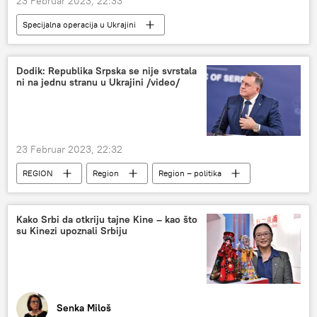
23 Februar 2023, 22:33
Specijalna operacija u Ukrajini
Dramatične ispovesti iz Donbasa
Specijalna vojna operacija u Ukrajini – vesti
Dodik: Republika Srpska se nije svrstala
ni na jednu stranu u Ukrajini /video/
Rusija
23 Februar 2023, 22:32
REGION
Region
Region – politika
Republika Srpska (RS)
Milorad Dodik
Specijalna vojna operacija u Ukrajini – vesti
Kako Srbi da otkriju tajne Kine – kao što
su Kinezi upoznali Srbiju
Senka Miloš