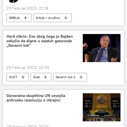
23 Februar 2023, 22:18
SRBIJA
Srbija – društvo
sajam turizma
Kina
Herš otkrio: Evo zbog čega je Bajden
odlučio da digne u vazduh gasovode
„Severni tok“
23 Februar 2023, 22:06
SVET
Svet
Severni tok 2
Severni tok
Simor Herš
Generalna skupština UN usvojila
antirusku rezoluciju o Ukrajini
23 Februar 2023, 22:01