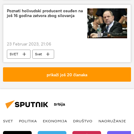
Rusija
Belorusija
Poznati holivudski producent osuđen na
još 16 godina zatvora zbog silovanja
23 Februar 2023, 21:06
SVET
Svet
Sjedinjene Američke Države
Hronika
Harvi Vajnstin
prikaži još 20 članaka
Srbija
SVET
POLITIKA
EKONOMIJA
DRUŠTVO
NAORUŽANJE