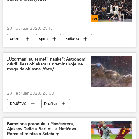
23 Februar 2023, 23:13
SPORT
Sport
Košarka
„Uzdrmani su temelji nauke“: Astronomi
otkrili šest objekata u svemiru koje ne
mogu da objasne /foto/
23 Februar 2023, 23:00
DRUŠTVO
Društvo
Nauka i tehnologija
astronomija
Magazin
teleskop
Svemir
Barselona potonula u Mančesteru,
Ajaksov Tadić u Berlinu, a Matićeva
Roma eliminisala Salcburg