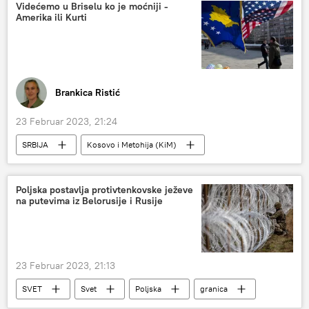
Videćemo u Briselu ko je moćniji -
Amerika ili Kurti
Brankica Ristić
23 Februar 2023, 21:24
SRBIJA
Kosovo i Metohija (KiM)
Dijalog Beograda i Prištine
Aljbin Kurti
Aleksandar Vučić
Brisel
sastanak
Poljska postavlja protivtenkovske ježeve
na putevima iz Belorusije i Rusije
ZSO
Srbija – politika
politički dijalog
23 Februar 2023, 21:13
SVET
Svet
Poljska
granica