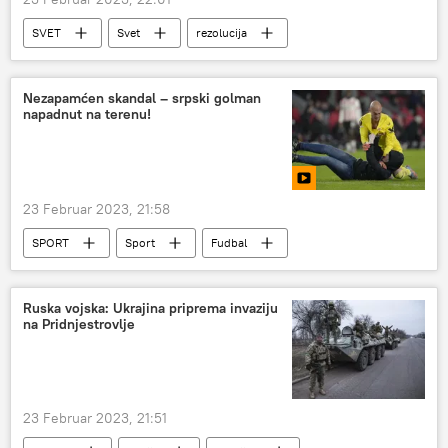
SVET
Svet
rezolucija
Generalna skupština UN
Ukrajina
Rusija
Nezapamćen skandal – srpski golman
napadnut na terenu!
Specijalna vojna operacija u Ukrajini – vesti
23 Februar 2023, 21:58
SPORT
Sport
Fudbal
Ruska vojska: Ukrajina priprema invaziju
na Pridnjestrovlje
23 Februar 2023, 21:51