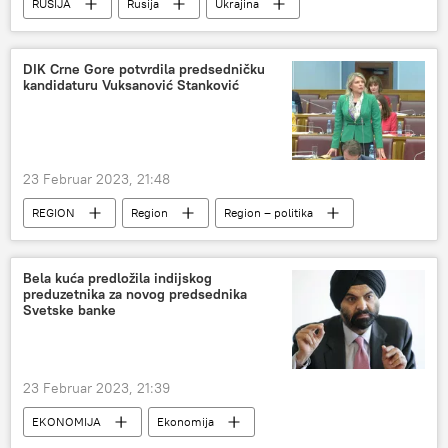
RUSIJA
Rusija
Ukrajina
Specijalna vojna operacija u Ukrajini – vesti
Pridnjestrovlje
mirovne snage
DIK Crne Gore potvrdila predsedničku
kandidaturu Vuksanović Stanković
23 Februar 2023, 21:48
REGION
Region
Region – politika
Crna Gora
Bela kuća predložila indijskog
preduzetnika za novog predsednika
Svetske banke
23 Februar 2023, 21:39
EKONOMIJA
Ekonomija