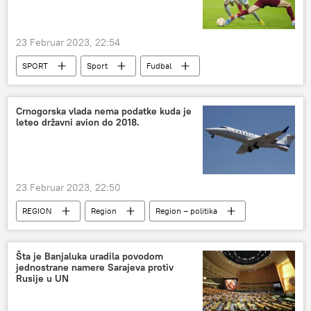
23 Februar 2023, 22:54
SPORT
Sport
Fudbal
Liga Evrope
Dušan Tadić
Nemanja Matić
Crnogorska vlada nema podatke kuda je
leteo državni avion do 2018.
23 Februar 2023, 22:50
REGION
Region
Region – politika
Crna Gora
Vlada Crne Gore
MANS
Šta je Banjaluka uradila povodom
jednostrane namere Sarajeva protiv
Rusije u UN