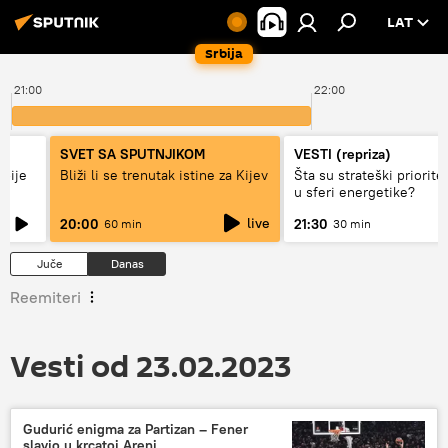
LAT
Srbija
21:00
22:00
SVET SA SPUTNJIKOM
VESTI (repriza)
rbije
Bliži li se trenutak istine za Kijev
Šta su strateški prioritet
u sferi energetike?
live
20:00
21:30
60 min
30 min
Juče
Danas
Reemiteri
Vesti od 23.02.2023
Gudurić enigma za Partizan – Fener
slavio u krcatoj Areni