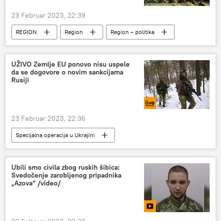
23 Februar 2023, 22:39
REGION
Region
Region – politika
Bosna i Hercegovina (BiH)
UŽIVO Zemlje EU ponovo nisu uspele
da se dogovore o novim sankcijama
Rusiji
23 Februar 2023, 22:36
Specijalna operacija u Ukrajini
Specijalna vojna operacija u Ukrajini – uživo
Ubili smo civila zbog ruskih šibica:
Svedočenje zarobljenog pripadnika
„Azova“ /video/