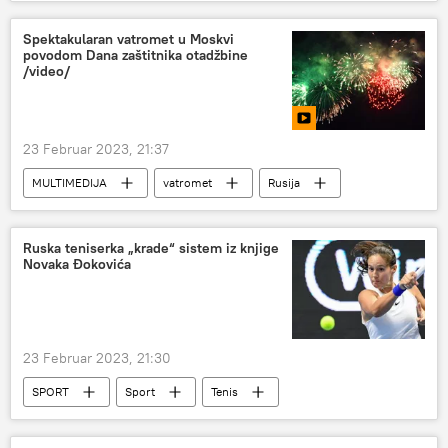
Svet – ekonomija
Spektakularan vatromet u Moskvi
povodom Dana zaštitnika otadžbine
/video/
23 Februar 2023, 21:37
MULTIMEDIJA
vatromet
Rusija
Dan zaštitnika otadžbine
Multimedija
Video-klub
Ruska teniserka „krade“ sistem iz knjige
Novaka Đokovića
23 Februar 2023, 21:30
SPORT
Sport
Tenis
Novak Đoković