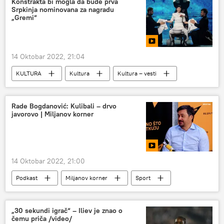
Konstrakta bi mogla da bude prva
Srpkinja nominovana za nagradu
„Gremi“
14 Oktobar 2022, 21:04
KULTURA
Kultura
Kultura – vesti
Muzika
Magazin
Rade Bogdanović: Kulibali – drvo
javorovo | Miljanov korner
14 Oktobar 2022, 21:00
Podkast
Miljanov korner
Sport
Fudbal
Rade Bogdanović
FK Crvena zvezda
FK Partizan
„30 sekundi igrač“ – Iliev je znao o
čemu priča /video/
Fudbalska reprezentacija Srbije