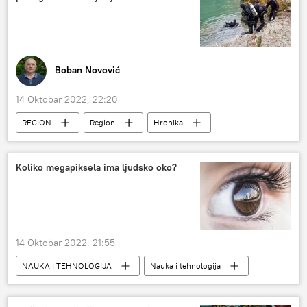
Boban Novović
14 Oktobar 2022, 22:20
REGION
Region
Hronika
Crna Gora
Nesreće i prirodne katastrofe
Koliko megapiksela ima ljudsko oko?
14 Oktobar 2022, 21:55
NAUKA I TEHNOLOGIJA
Nauka i tehnologija
Magazin