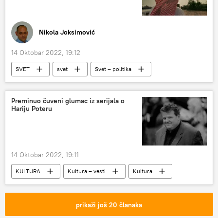
Nikola Joksimović
14 Oktobar 2022, 19:12
SVET
svet
Svet – politika
SAD
Muhamed bin Salman
sankcije
Saudijska Arabija
Preminuo čuveni glumac iz serijala o
Hariju Poteru
14 Oktobar 2022, 19:11
KULTURA
Kultura – vesti
Kultura
film
Film i serije
prikaži još 20 članaka