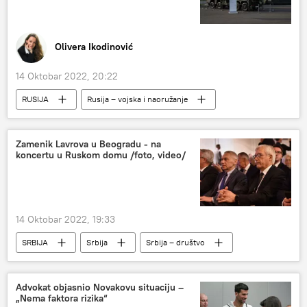
Olivera Ikodinović
14 Oktobar 2022, 20:22
RUSIJA
Rusija – vojska i naoružanje
Analize i mišljenja
Bundesver
NATO
SAD
PVO
PRO
Zamenik Lavrova u Beogradu - na
koncertu u Ruskom domu /foto, video/
Evropska unija (EU)
14 Oktobar 2022, 19:33
SRBIJA
Srbija
Srbija – društvo
Ruski dom
Advokat objasnio Novakovu situaciju –
„Nema faktora rizika“