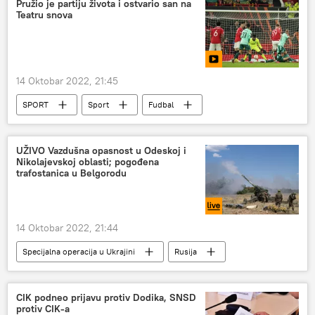
Pružio je partiju života i ostvario san na
Teatru snova
14 Oktobar 2022, 21:45
SPORT
Sport
Fudbal
Mančester junajted
Liga Evrope
UŽIVO Vazdušna opasnost u Odeskoj i
Nikolajevskoj oblasti; pogođena
trafostanica u Belgorodu
14 Oktobar 2022, 21:44
Specijalna operacija u Ukrajini
Rusija
Ukrajina
Donbas
CIK podneo prijavu protiv Dodika, SNSD
protiv CIK-a