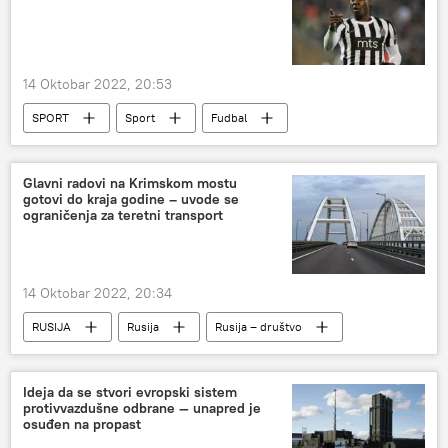
14 Oktobar 2022, 20:53
SPORT
Sport
Fudbal
FK Partizan
Glavni radovi na Krimskom mostu
gotovi do kraja godine – uvode se
ograničenja za teretni transport
14 Oktobar 2022, 20:34
RUSIJA
Rusija
Rusija – društvo
Krimski most
Ideja da se stvori evropski sistem
protivvazdušne odbrane — unapred je
osuđen na propast