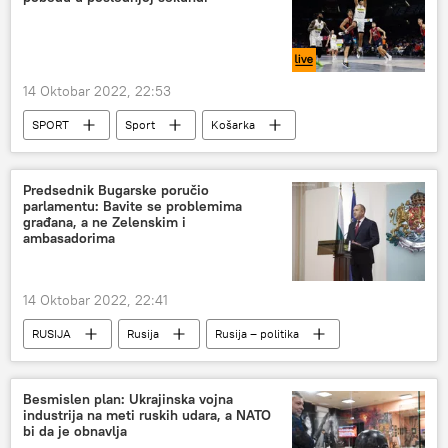
14 Oktobar 2022, 22:53
SPORT
Sport
Košarka
Evroliga (košarka)
KK Partizan
Predsednik Bugarske poručio
parlamentu: Bavite se problemima
građana, a ne Zelenskim i
ambasadorima
14 Oktobar 2022, 22:41
RUSIJA
Rusija
Rusija – politika
Bugarska
Besmislen plan: Ukrajinska vojna
industrija na meti ruskih udara, a NATO
bi da je obnavlja