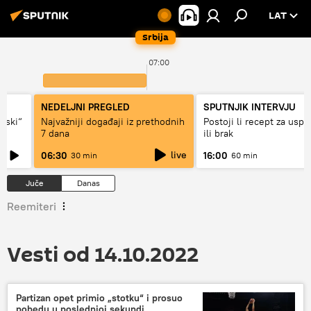
LAT
Srbija
07:00
NEDELJNI PREGLED
SPUTNJIK INTERVJU
ovski“
Najvažniji događaji iz prethodnih
Postoji li recept za usp
7 dana
ili brak
live
06:30
16:00
30 min
60 min
Juče
Danas
Reemiteri
Vesti od 14.10.2022
Partizan opet primio „stotku“ i prosuo
pobedu u poslednjoj sekundi