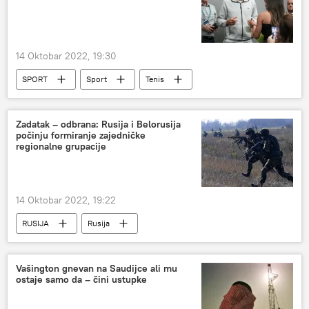
14 Oktobar 2022, 19:30
SPORT
Sport
Tenis
Novak Đoković
Australija
Zadatak – odbrana: Rusija i Belorusija
počinju formiranje zajedničke
regionalne grupacije
14 Oktobar 2022, 19:22
RUSIJA
Rusija
Zajednica nezavisnih država (ZND)
Belorusija
Vojska i naoružanje
Vašington gnevan na Saudijce ali mu
ostaje samo da – čini ustupke