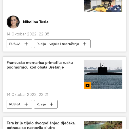
Nikolina Tesla
14 Oktobar 2022, 22:35
RUSIJA
Rusija – vojska i naoružanje
Rusija
Vojska i naoružanje
Analize i mišljenja
Francuska mornarica primetila rusku
podmornicu kod obala Bretanje
14 Oktobar 2022, 22:21
RUSIJA
Rusija
Rusija – vojska i naoružanje
Francuska
ruska podmornica
Tara krije tijelo dvogodišnjeg dječaka,
potraga se nastavlja sjutra