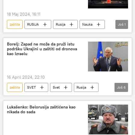
18 Maj 2024, 16:11
zaštita
RUSIJA
Rusija
Nauka
Još
1
materijali
Borelj: Zapad ne može da pruži istu
podršku Ukrajini u zaštiti od dronova
kao Izraelu
16 April 2024, 22:10
zaštita
SVET
Svet
Rusija
Još
6
Evropska unija (EU)
Izrael
Žozep Borelj
Lukašenko: Belorusija zaštićena kao
nikada do sada
Specijalna vojna operacija u Ukrajini – vesti
Dronovi
sistem PVO