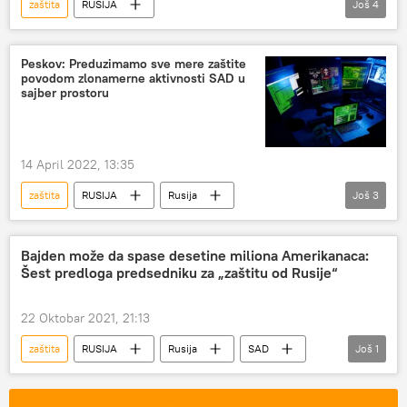
zaštita
RUSIJA
Još
4
Specijalna operacija u Ukrajini
Rusija
Vojska i naoružanje
nuklearka
Peskov: Preduzimamo sve mere zaštite
povodom zlonamerne aktivnosti SAD u
sajber prostoru
14 April 2022, 13:35
zaštita
RUSIJA
Rusija
Još
3
Dmitrij Peskov
sajber-prostor
SAD
Bajden može da spase desetine miliona Amerikanaca:
Šest predloga predsedniku za „zaštitu od Rusije“
22 Oktobar 2021, 21:13
zaštita
RUSIJA
Rusija
SAD
Još
1
Džozef Bajden