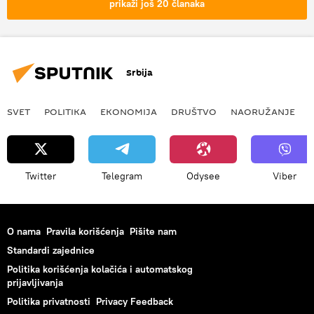
prikaži još 20 članaka
Srbija
SVET
POLITIKA
EKONOMIJA
DRUŠTVO
NAORUŽANJE
Twitter
Telegram
Odysee
Viber
O nama
Pravila korišćenja
Pišite nam
Standardi zajednice
Politika korišćenja kolačića i automatskog
prijavljivanja
Politika privatnosti
Privacy Feedback