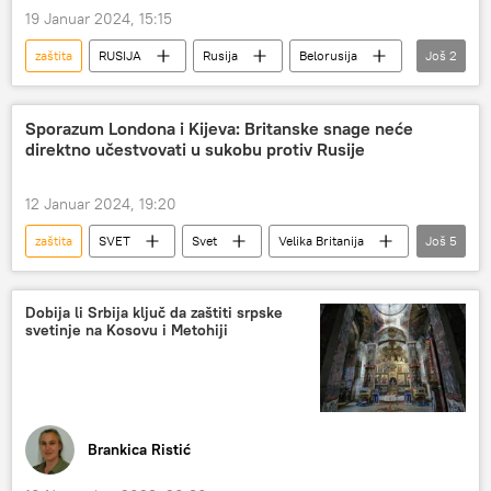
19 Januar 2024, 15:15
zaštita
RUSIJA
Rusija
Belorusija
Još
2
mir
Aleksandar Lukašenko
Sporazum Londona i Kijeva: Britanske snage neće
direktno učestvovati u sukobu protiv Rusije
12 Januar 2024, 19:20
zaštita
SVET
Svet
Velika Britanija
Još
5
sporazum
vojna pomoć
saradnja
bezbednost
Ukrajina
Dobija li Srbija ključ da zaštiti srpske
svetinje na Kosovu i Metohiji
Brankica Ristić