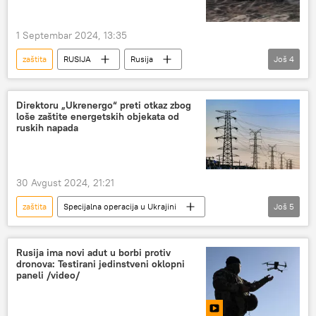
1 Septembar 2024, 13:35
zaštita
RUSIJA
Rusija
Još
4
Rusija – vojska i naoružanje
tenk
oklopna tehnika
oklopna vozila
Direktoru „Ukrenergo“ preti otkaz zbog
loše zaštite energetskih objekata od
ruskih napada
30 Avgust 2024, 21:21
zaštita
Specijalna operacija u Ukrajini
Još
5
Specijalna vojna operacija u Ukrajini – vesti
Ukrajina
Energetika
otkaz
Rusija ima novi adut u borbi protiv
dronova: Testirani jedinstveni oklopni
Rusija
paneli /video/