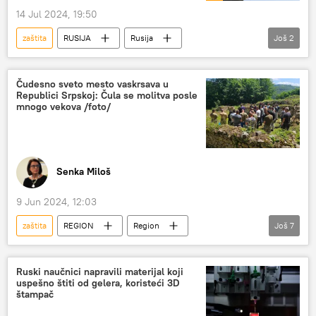
14 Jul 2024, 19:50
zaštita
RUSIJA
Rusija
Još
2
Rusija – vojska i naoružanje
paneli
Čudesno sveto mesto vaskrsava u
Republici Srpskoj: Čula se molitva posle
mnogo vekova /foto/
Senka Miloš
9 Jun 2024, 12:03
zaštita
REGION
Region
Još
7
Region – društvo
Republika Srpska (RS)
Vizantija
crkva
Arheologija
Ruski naučnici napravili materijal koji
uspešno štiti od gelera, koristeći 3D
Mićo Babić
Goran Popović
štampač