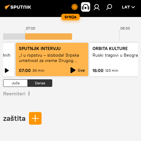
LAT
Srbija
07:00
08:00
SPUTNJIK INTERVJU
ORBITA KULTURE
hodnih
„I u ropstvu – sloboda! Srpska
Ruski tragovi u Beograd
umetnost za vreme Drugog
svetskog rata“
live
07:00
16:00
30 min
120 min
Juče
Danas
Reemiteri
zaštita