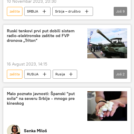
10 Novembar 2023, 20:30
zaštita
SRBIJA
Srbija – društvo
Još
9
Srbija
Ivica Dačić
UNESKO
kandidat
Kosovo i Metohija (KiM)
Ruski tenkovi prvi put dobili sistem
radio-elektronske zaštite od FVP
srpsko kulturno nasleđe na Kosovu i Metohiji
dronova „Triton“
Pećka patrijaršija
Bogorodica Ljeviška
Visoki Dečani
16 Avgust 2023, 14:15
zaštita
RUSIJA
Rusija
Još
2
Rusija – vojska i naoružanje
Dronovi
Malo poznato javnosti: Španski "put
svile" na severu Srbije - mnogo pre
kineskog
Senka Miloš