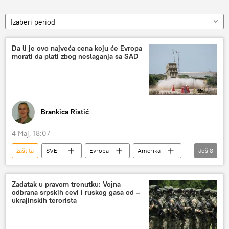
Izaberi period
Da li je ovo najveća cena koju će Evropa
morati da plati zbog neslaganja sa SAD
Brankica Ristić
4 Maj, 18:07
zaštita
SVET
Evropa
Amerika
Još
8
Svet
Svet – politika
oružje
raketni sistemi
Pentagon
Zadatak u pravom trenutku: Vojna
odbrana srpskih cevi i ruskog gasa od –
Donald Tramp
NATO
Nemačka
ukrajinskih terorista