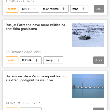
8 Mart 2023, 12:45
zaštita
SVET
telohranitelj
žena
Još
1
Vijetnam
Rusija: Potrebne nove mere zaštite na
arktičkim granicama
28 Oktobar 2022, 21:19
zaštita
RUSIJA
Rusija
Još
2
Specijalna vojna operacija u Ukrajini – vesti
Arktik
Sistem zaštite u Zaporoškoj nuklearnoj
elektrani podignut na viši nivo
19 Avgust 2022, 07:05