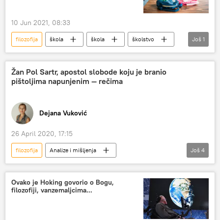
10 Jun 2021, 08:33
filozofija
škola
škola
školstvo
Još
1
Društvo
Žan Pol Sartr, apostol slobode koju je branio
pištoljima napunjenim — rečima
Dejana Vuković
26 April 2020, 17:15
filozofija
Analize i mišljenja
Još
4
Komentari i Analitika
Žan Pol Sartr
Alber Kami
Francuska
Ovako je Hoking govorio o Bogu,
filozofiji, vanzemaljcima...