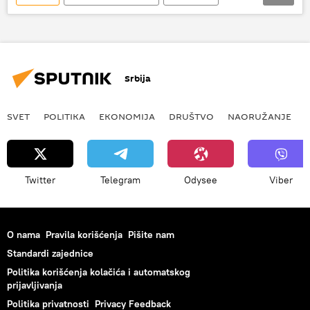
Srbija
Siniša Ubović
pomoć
političari
lajfkouč
Srbija
SVET
POLITIKA
EKONOMIJA
DRUŠTVO
NAORUŽANJE
Twitter
Telegram
Odysee
Viber
O nama
Pravila korišćenja
Pišite nam
Standardi zajednice
Politika korišćenja kolačića i automatskog
prijavljivanja
Politika privatnosti
Privacy Feedback