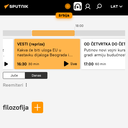
LAT
Srbija
18:00
VESTI (repriza)
OD ČETVRTKA DO ČET
ez
Kakva će biti uloga EU u
Putinov novi vojni kurs 
e
nastavku dijaloga Beograda i
gradi armiju budućnosti
Prištine?
live
16:30
17:00
30 min
60 min
Juče
Danas
Reemiteri
filozofija