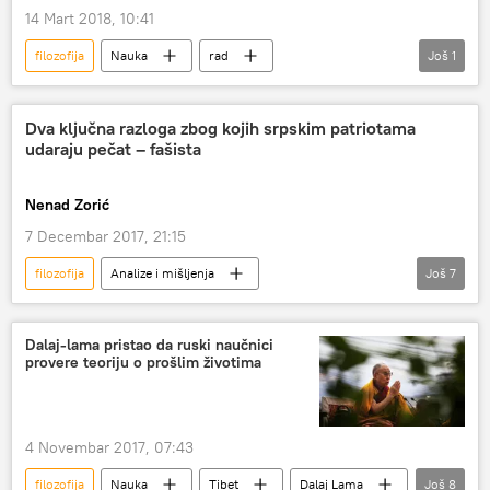
14 Mart 2018, 10:41
filozofija
Nauka
rad
Još
1
Stiven Hoking
Društvo
Dva ključna razloga zbog kojih srpskim patriotama
udaraju pečat – fašista
Nenad Zorić
7 Decembar 2017, 21:15
filozofija
Analize i mišljenja
Još
7
Komentari i Analitika
Srbija
fašizam
nacizam
patriotizam
Druga Srbija
Dalaj-lama pristao da ruski naučnici
provere teoriju o prošlim životima
palanka
4 Novembar 2017, 07:43
filozofija
Nauka
Tibet
Dalaj Lama
Još
8