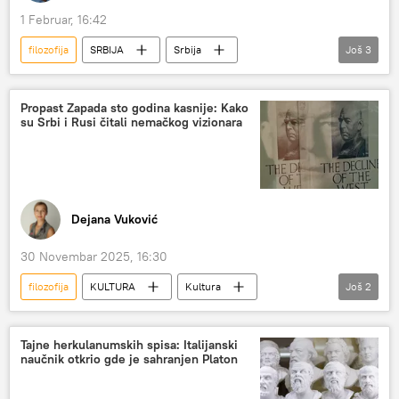
1 Februar, 16:42
filozofija
SRBIJA
Srbija
Još
3
Srbija – društvo
Marko Aurelije
ruska duša
Propast Zapada sto godina kasnije: Kako
su Srbi i Rusi čitali nemačkog vizionara
Dejana Vuković
30 Novembar 2025, 16:30
filozofija
KULTURA
Kultura
Još
2
Orbita kulture
Beogradski sajam knjiga
Tajne herkulanumskih spisa: Italijanski
naučnik otkrio gde je sahranjen Platon