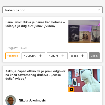
Izaberi period
Bane Jelić: Crkva je danas kao bolnica –
lečenje je dug put ljubavi /video/
1 Avgust, 14:46
filozofija
KULTURA
Kultura
pisac
Još
5
muzičar
Muzika
Književnost
slikarstvo
gitarista
Kako je Zapad otkrio da je pravi odgovor
na krizu savremenog društva - „ruska
duša“ /video/
Nikola Joksimović