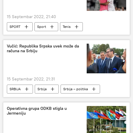
ruska ambasada
Evropa
15 Septembar 2022, 21:40
SPORT
Sport
Tenis
Rafael Nadal
Rodžer Federer
Vučić: Republika Srpska uvek može da
računa na Srbiju
15 Septembar 2022, 21:31
SRBIJA
Srbija
Srbija – politika
Aleksandar Vučić
Dan zastave
Bijeljina
Operativna grupa ODKB stigla u
Jermeniju