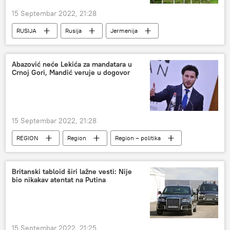
15 Septembar 2022, 21:28
RUSIJA
Rusija
Jermenija
Sukob u Nagorno-Karabahu
ODKB
Abazović neće Lekića za mandatara u
Crnoj Gori, Mandić veruje u dogovor
15 Septembar 2022, 21:28
REGION
Region
Region – politika
Crna Gora
Dritan Abazović
Andrija Mandić
Britanski tabloid širi lažne vesti: Nije
bio nikakav atentat na Putina
15 Septembar 2022, 21:25