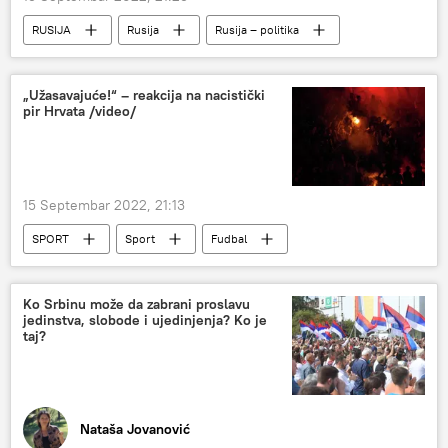
RUSIJA
Rusija
Rusija – politika
„Užasavajuće!“ – reakcija na nacistički
pir Hrvata /video/
15 Septembar 2022, 21:13
SPORT
Sport
Fudbal
Ko Srbinu može da zabrani proslavu
jedinstva, slobode i ujedinjenja? Ko je
taj?
Nataša Jovanović