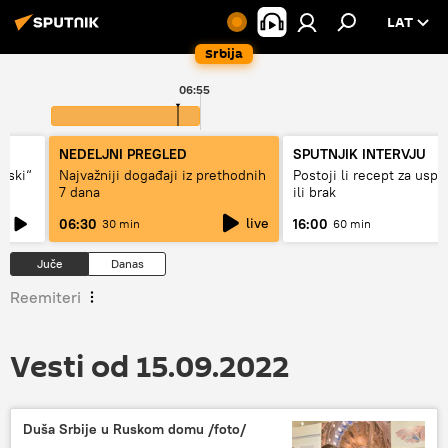
LAT
Srbija
06:55
NEDELJNI PREGLED
SPUTNJIK INTERVJU
ovski“
Najvažniji događaji iz prethodnih
Postoji li recept za usp
7 dana
ili brak
live
06:30
16:00
30 min
60 min
Juče
Danas
Reemiteri
Vesti od 15.09.2022
Duša Srbije u Ruskom domu /foto/