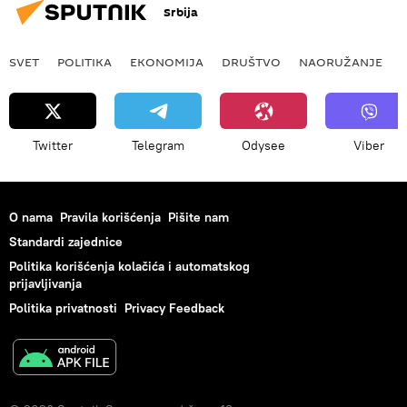
Srbija
SVET
POLITIKA
EKONOMIJA
DRUŠTVO
NAORUŽANJE
Twitter
Telegram
Odysee
Viber
O nama
Pravila korišćenja
Pišite nam
Standardi zajednice
Politika korišćenja kolačića i automatskog
prijavljivanja
Politika privatnosti
Privacy Feedback