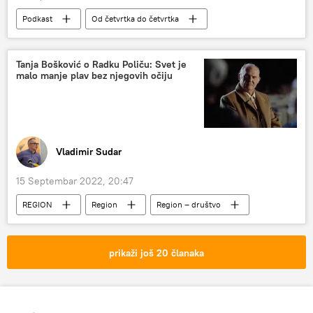
Podkast
Od četvrtka do četvrtka
Svet
Svet – politika
Srbija
Srbija – politika
Tanja Bošković o Radku Poliču: Svet je
malo manje plav bez njegovih očiju
Vladimir Sudar
15 Septembar 2022, 20:47
REGION
Region
Region – društvo
Tanja Bošković
prikaži još 20 članaka