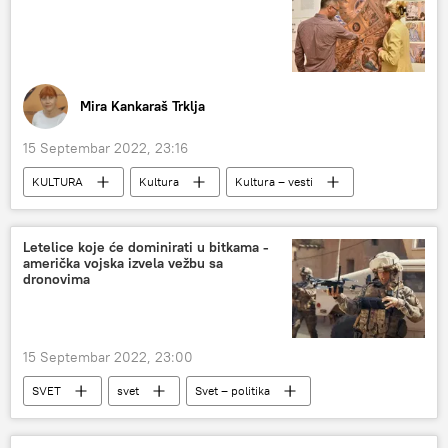
Mira Kankaraš Trklja
15 Septembar 2022, 23:16
KULTURA
Kultura
Kultura – vesti
Društvo
Srbija – društvo
Letelice koje će dominirati u bitkama -
američka vojska izvela vežbu sa
dronovima
15 Septembar 2022, 23:00
SVET
svet
Svet – politika
Vojska i naoružanje