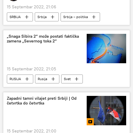
15 Septembar 2022, 21:06
SRBIJA
Srbija
Srbija – politika
Dan zastave
„Snaga Sibira 2“ može postati faktička
zamena „Severnog toka 2“
15 Septembar 2022, 21:05
RUSIJA
Rusija
Svet
Snaga Sibira
gasovod Snaga Sibira
Severni tok 2
Aleksandar Novak
Zapadni tamni vilajet preti Srbiji | Od
četvrtka do četvrtka
Kina
15 Septembar 2022, 21:00