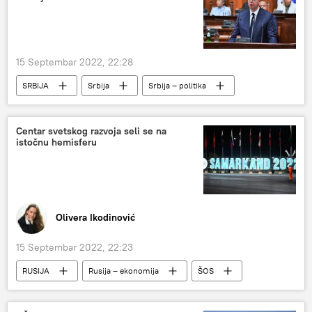
15 Septembar 2022, 22:28
SRBIJA
Srbija
Srbija – politika
Kosovo i Metohija (KiM)
Centar svetskog razvoja seli se na
istočnu hemisferu
Olivera Ikodinović
15 Septembar 2022, 22:23
RUSIJA
Rusija – ekonomija
ŠOS
Analize i mišljenja
Kina