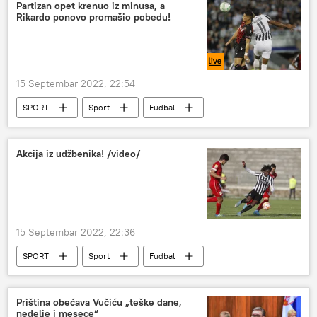
NATO – vojska i naoružanje
SAD
Partizan opet krenuo iz minusa, a
Rikardo ponovo promašio pobedu!
Britanija
Dronovi
15 Septembar 2022, 22:54
SPORT
Sport
Fudbal
Liga konferencija
FK Partizan
Akcija iz udžbenika! /video/
15 Septembar 2022, 22:36
SPORT
Sport
Fudbal
FK Partizan
Priština obećava Vučiću „teške dane,
nedelje i mesece“