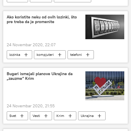
Dom lordova
Boris Džonson
Ako koristite neku od ovih lozinki, što
pre treba da je promenite
24 Novembar 2020, 22:07
lozinka
kompjuteri
telefoni
hakovanje
zaštita
Društvo
Bugari ismejali planove Ukrajine da
„zauzme“ Krim
24 Novembar 2020, 21:55
Svet
Vesti
Krim
Ukrajina
Bugari
Rusija