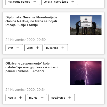
nuklearna bomba
Vojska i naoružanje
F-35
Diplomata: Severna Makedonija je
članica NATO-a, ne treba se bojati
uticaja Rusije i Srbije
24 Novembar 2020, 20:50
Svet
Vesti
Bugarska
članstvo u EU
Evropa
Otkrivene „supermunje“ koje
oslobađaju energiju kao svi solarni
paneli i turbine u Americi
24 Novembar 2020, 20:34
Nauka
munje
istraživanje
Društvo