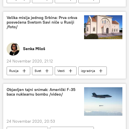
SAD
Velika misija jednog Srbina: Prva crkva
posvećena Svetom Savi niče u Rusiji
/foto/
Senka Miloš
24 Novembar 2020, 21:12
Rusija
Svet
Vesti
izgradnja
sveštenik
Jekaterinburg
Društvo
Sveti Sava
Objavljen tajni snimak: Američki F-35
baca nuklearnu bombu /video/
24 Novembar 2020, 20:53