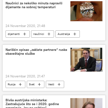
Naučnici za nekoliko minuta napravili
dijamante na sobnoj temperaturi
24 Novembar 2020, 21:48
dijamanti
naučnici
Australija
Društvo
Nariškin opisao „zaklete partnere“ ruske
obaveštajne službe
24 Novembar 2020, 21:47
Rusija
Svet
Vesti
Sergej Nariškin
Spoljnoobaveštajna služba
Bivša austrijska ministarka:
Zastrašujuće što se i 2020. godine
organizuje „lov na veštice“