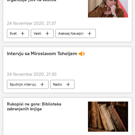
24 Novembar 2020, 21:37
Svet
Vesti
Aleksej Navaljni
Karin Knajsl
Austrija
Hospitalizacija Alekseja Navaljnog
Intervju sa Miroslavom Toholjem
Vladimir Putin
Rusija
24 Novembar 2020, 21:30
Sputnjik intervju
Radio
Miroslav Toholj
Rukopisi ne gore: Biblioteka
zabranjenih knjiga