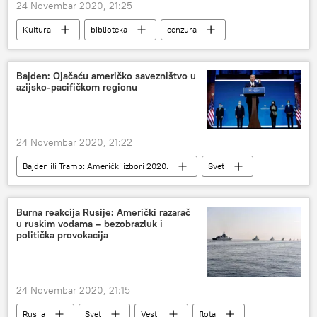
24 Novembar 2020, 21:25
Kultura
biblioteka
cenzura
Švedska
Hari Poter
Bajden: Ojačaću američko savezništvo u
azijsko-pacifičkom regionu
24 Novembar 2020, 21:22
Bajden ili Tramp: Američki izbori 2020.
Svet
Vesti
Džozef Bajden
Amerika
Burna reakcija Rusije: Američki razarač
u ruskim vodama – bezobrazluk i
politička provokacija
24 Novembar 2020, 21:15
Rusija
Svet
Vesti
flota