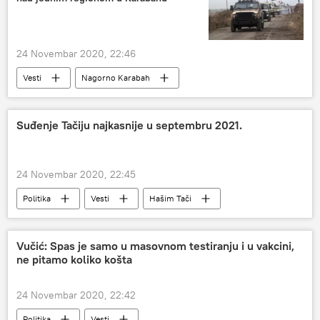
24 Novembar 2020, 22:46
Vesti
Nagorno Karabah
Sukob u Nagorno-Karabahu
Azerbejdžan
Suđenje Tačiju najkasnije u septembru 2021.
24 Novembar 2020, 22:45
Politika
Vesti
Hašim Tači
Hag
OVK
suđenje
Vučić: Spas je samo u masovnom testiranju i u vakcini,
ne pitamo koliko košta
24 Novembar 2020, 22:42
Politika
Vesti