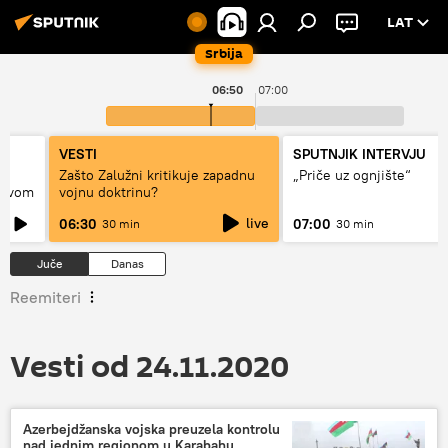
LAT
Srbija
06:50
07:00
VESTI
SPUTNJIK INTERVJU
Zašto Zalužni kritikuje zapadnu
„Priče uz ognjište“
ijevom
vojnu doktrinu?
live
06:30
07:00
30 min
30 min
Juče
Danas
Reemiteri
Vesti od 24.11.2020
Azerbejdžanska vojska preuzela kontrolu
nad jednim regionom u Karabahu