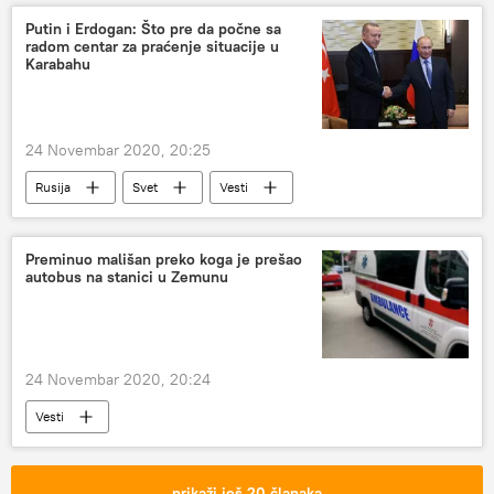
Putin i Erdogan: Što pre da počne sa
radom centar za praćenje situacije u
Karabahu
24 Novembar 2020, 20:25
Rusija
Svet
Vesti
Vladimir Putin
Redžep Tajip Erdogan
Preminuo mališan preko koga je prešao
autobus na stanici u Zemunu
24 Novembar 2020, 20:24
Vesti
prikaži još 20 članaka