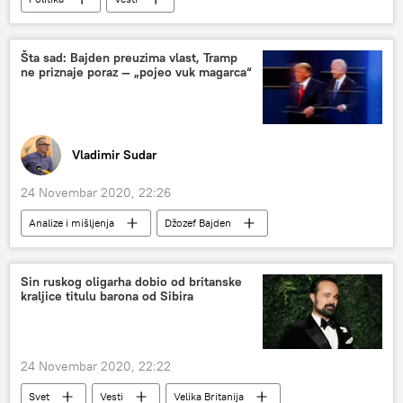
Šta sad: Bajden preuzima vlast, Tramp
ne priznaje poraz — „pojeo vuk magarca“
Vladimir Sudar
24 Novembar 2020, 22:26
Analize i mišljenja
Džozef Bajden
Donald Tramp
predsednički izbori u SAD
Sin ruskog oligarha dobio od britanske
kraljice titulu barona od Sibira
24 Novembar 2020, 22:22
Svet
Vesti
Velika Britanija