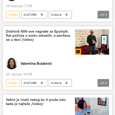
14 Februar, 11:58
roman
KULTURA
Kultura
Još
3
intervju
Novi Sad
NIN-ova nagrada
Književnost
Dobitnik NIN-ove nagrade za Sputnjik:
Rat počinje u svetu odraslih, a završava
se u deci /video/
Valentina Bulatović
24 Januar, 14:08
roman
KULTURA
Kultura
Još
5
Orbita kulture
Orbita kulture – video
intervju
NIN-ova nagrada
Važno je imati nekog ko ti pruža ruku
kada je najteže /video/
Književnost