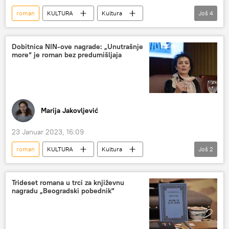
roman
KULTURA
Kultura
Još
4
Kultura – vesti
Geopoetika
knjiga
Književnost
Dobitnica NIN-ove nagrade: „Unutrašnje
more“ je roman bez predumišljaja
Marija Jakovljević
23 Januar 2023, 16:09
roman
KULTURA
Kultura
Još
2
NIN-ova nagrada
Književnost
Trideset romana u trci za književnu
nagradu „Beogradski pobednik"