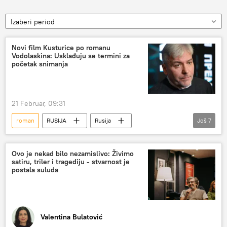
Izaberi period
Novi film Kusturice po romanu
Vodolaskina: Usklađuju se termini za
početak snimanja
21 Februar, 09:31
roman
RUSIJA
Rusija
Još
7
Kultura – galerija
Kultura
Kultura – vesti
Rusija – društvo
Ovo je nekad bilo nezamislivo: Živimo
satiru, triler i tragediju - stvarnost je
Kusturica
Emir Kusturica
film
postala suluda
Valentina Bulatović