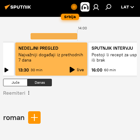
LAT
Srbija
14:00
NEDELJNI PREGLED
SPUTNJIK INTERVJU
Najvažniji događaji iz prethodnih
Postoji li recept za usp
7 dana
ili brak
live
13:30
16:00
30 min
60 min
Juče
Danas
Reemiteri
roman