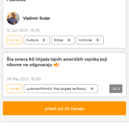
Vladimir Sudar
12 Jun 2021, 15:25
roman
Kultura
Srbija
kriminal
Šta smera 60 hiljada tajnih američkih vojnika koji
nikome ne odgovaraju
26 Maj 2021, 16:00
roman
Ljubinka Milinčić: Moj pogled na Rusiju
Još
8
Radio
Ljubinka Milinčić
Vladimir Putin
Amerika
SAD
prikaži još 20 članaka
armija
Mihail Bulgakov
Rusija