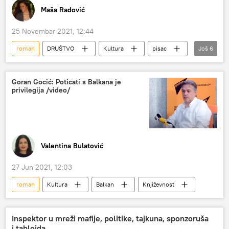
Maša Radović
25 Novembar 2021, 12:44
roman
DRUŠTVO
Kultura
pisac
Još
6
čitanje knjiga
Miloš Latinović
Društvo
Književnost
Srbija
Goran Gocić: Poticati s Balkana je
privilegija /video/
BITEF
Valentina Bulatović
27 Jun 2021, 12:03
roman
Kultura
Balkan
Književnost
Inspektor u mreži mafije, politike, tajkuna, sponzoruša
i tabloida