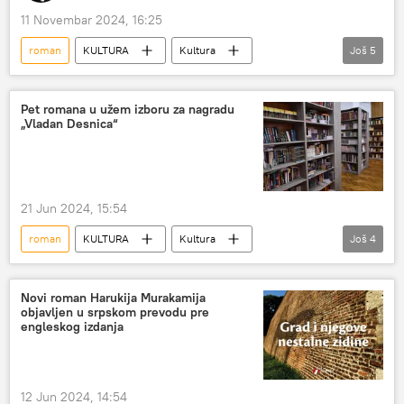
11 Novembar 2024, 16:25
roman
KULTURA
Kultura
Još
5
Jelena Gatiluzio
supruga
Despot Stefan Lazaervić
Ana Atanasković
Pet romana u užem izboru za nagradu
„Vladan Desnica“
Srbija
21 Jun 2024, 15:54
roman
KULTURA
Kultura
Još
4
Kultura – vesti
Vladan Desnica
nagrada
Književnost
Novi roman Harukija Murakamija
objavljen u srpskom prevodu pre
engleskog izdanja
12 Jun 2024, 14:54