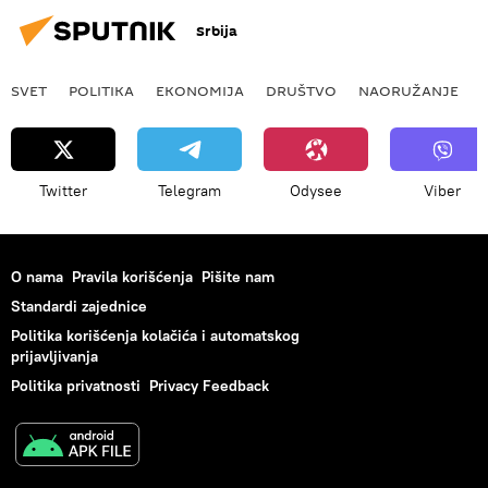
Srbija
SVET
POLITIKA
EKONOMIJA
DRUŠTVO
NAORUŽANJE
Twitter
Telegram
Odysee
Viber
O nama
Pravila korišćenja
Pišite nam
Standardi zajednice
Politika korišćenja kolačića i automatskog
prijavljivanja
Politika privatnosti
Privacy Feedback