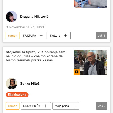
Dragana Nikitović
8 Novembar 2025, 10:30
roman
KULTURA
Kultura
Još
5
Književnost
književnica
pisac
knjiga
učiteljica
Stojković za Sputnjik: Kloniranje sam
naučio od Rusa - Znajmo korene da
bismo razumeli pretke - i nas
Senka Miloš
Ekskluzivno
roman
MOJA PRIČA
Moja priča
Još
7