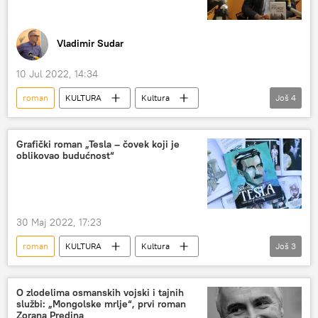
Vladimir Sudar
10 Jul 2022, 14:34
roman
KULTURA
Kultura
Još
4
Kultura – vesti
Književnost
Donbas
Specijalna operacija u Ukrajini
Grafički roman „Tesla – čovek koji je
oblikovao budućnost“
30 Maj 2022, 17:23
roman
KULTURA
Kultura
Još
3
Kultura – vesti
Nikola Tesla
Magazin
O zlodelima osmanskih vojski i tajnih
službi: „Mongolske mrlje“, prvi roman
Zorana Predina