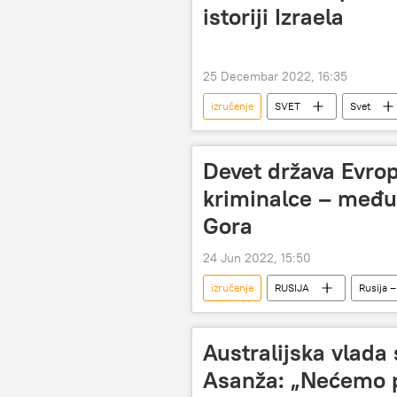
istoriji Izraela
25 Decembar 2022, 16:35
izručenje
SVET
Svet
prevara
Devet država Evrope
kriminalce – među
Gora
24 Jun 2022, 15:50
izručenje
RUSIJA
Rusija 
Australijska vlada 
Asanža: „Nećemo p