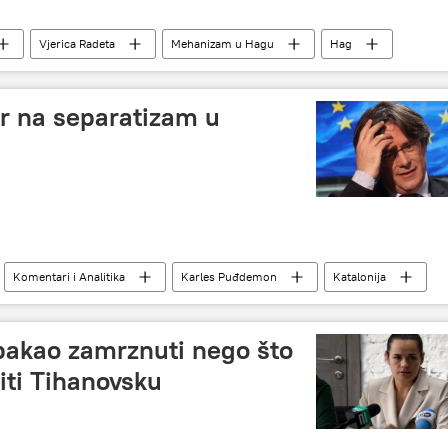
Vjerica Radeta
Mehanizam u Hagu
Hag
ar na separatizam u
Komentari i Analitika
Karles Puđdemon
Katalonija
e pakao zamrznuti nego što
iti Tihanovsku