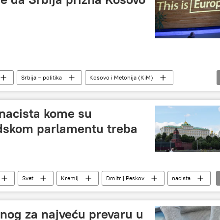
Srbija – politika
Kosovo i Metohija (KiM)
t
Viola fon Kramon
Priština
Banjska
 nacista kome su
adskom parlamentu treba
Svet
Kremlj
Dmitrij Peskov
nacista
Ukrajina
enog za najveću prevaru u