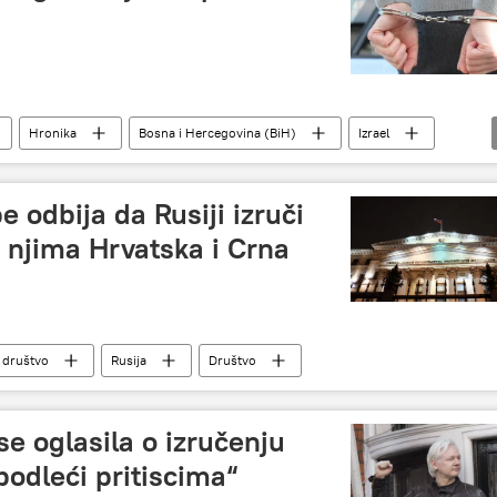
Hronika
Bosna i Hercegovina (BiH)
Izrael
 odbija da Rusiji izruči
 njima Hrvatska i Crna
– društvo
Rusija
Društvo
se oglasila o izručenju
odleći pritiscima“