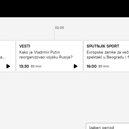
02:00
VESTI
SPUTNJIK SPORT
Kako je Vladimir Putin
Evropske zamke za več
za
reorganizovao vojsku Rusije?
spektakl u Beogradu i 
rat
13:30
16:00
30 min
30 min
Izaberi period