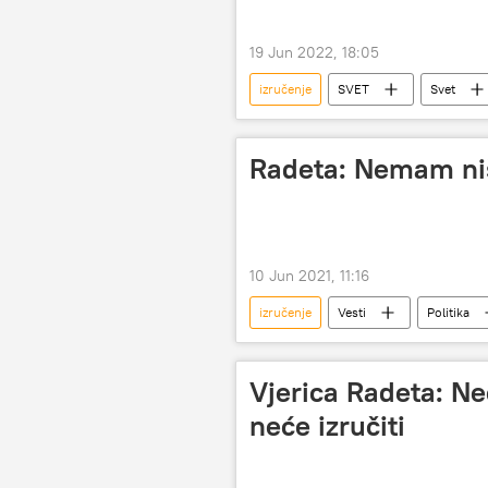
19 Jun 2022, 18:05
izručenje
SVET
Svet
Sjedinjene Američke Države
D
Radeta: Nemam ništ
10 Jun 2021, 11:16
izručenje
Vesti
Politika
Vjerica Radeta: Nec
neće izručiti