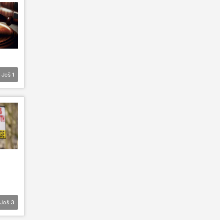
Još
1
Još
3