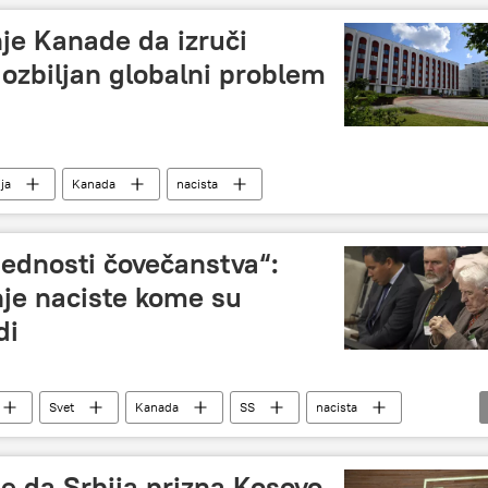
nje Kanade da izruči
ozbiljan globalni problem
ja
Kanada
nacista
bednosti čovečanstva“:
enje naciste kome su
di
Svet
Kanada
SS
nacista
e da Srbija prizna Kosovo