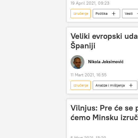
19 April 2021, 09:23
izručenje
Politika
Vesti
Veliki evropski ud
Španiji
Nikola Joksimović
11 Mart 2021, 16:55
izručenje
Analize i mišljenja
Vilnjus: Pre će s
ćemo Minsku izruč
5 Mart 2021, 13:20