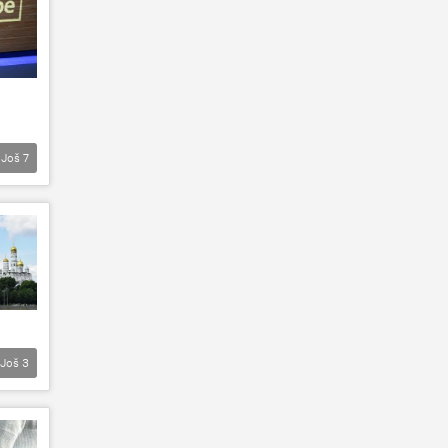
Još
7
Još
3