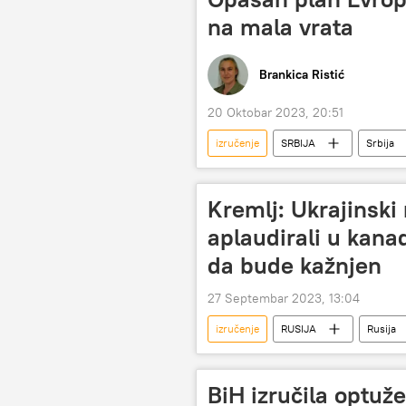
na mala vrata
Brankica Ristić
20 Oktobar 2023, 20:51
izručenje
SRBIJA
Srbija
rezolucija
Evropski parlamen
ustav Srbije
Ujedinjene nacije
Kremlj: Ukrajinski
aplaudirali u kan
da bude kažnjen
27 Septembar 2023, 13:04
izručenje
RUSIJA
Rusija
Kanada
Vladimir Zelenski
BiH izručila optuž