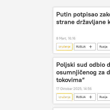
Putin potpisao zako
strane državljane k
8 Mart, 16:16
izručenje
RUSIJA
Rusija
Poljski sud odbio d
osumnjičenog za d
tokovima“
17 Oktobar 2025, 14:56
izručenje
RUSIJA
Rusija
Evropska unija (EU)
Poljska