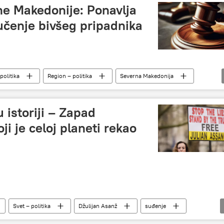
ne Makedonije: Ponavlja
učenje bivšeg pripadnika
politika
Region – politika
Severna Makedonija
 istoriji – Zapad
ji je celoj planeti rekao
Svet – politika
Džulijan Asanž
suđenje
Analize i mišljenja