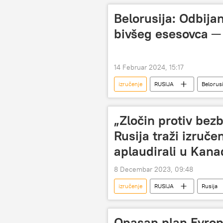
Belorusija: Odbija
bivšeg esesovca ─ 
14 Februar 2024, 15:17
izručenje
RUSIJA
Belorusi
„Zločin protiv bez
Rusija traži izruč
aplaudirali u Kana
8 Decembar 2023, 09:48
izručenje
RUSIJA
Rusija
tužilaštvo
zločini
Opasan plan Evrop