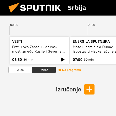
Srbija
00:00
01:00
VESTI
ENERGIJA SPUTNJIKA
Prst u oko Zapadu - drumski
Može li nam niski Dunav
most između Rusije i Severne
ispostaviti visoke račune 
Koreje
struju, ili restrikcije
06:30
07:00
30 min
30 min
Juče
Danas
Na programu
izručenje