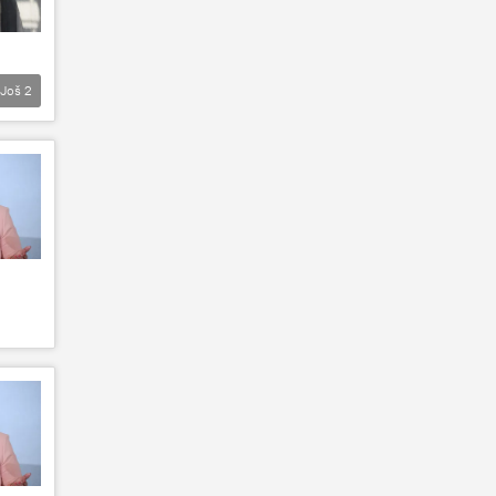
Još
2