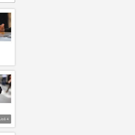
Još
4