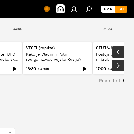
03:00
04:00
VESTI (repriza)
SPUTNJIK INTERVJ
ite, UFC
Kako je Vladimir Putin
Postoji li recept za
fudbalski
reorganizovao vojsku Rusije?
ili brak
16:30
17:00
30 min
60 min
Reemiteri