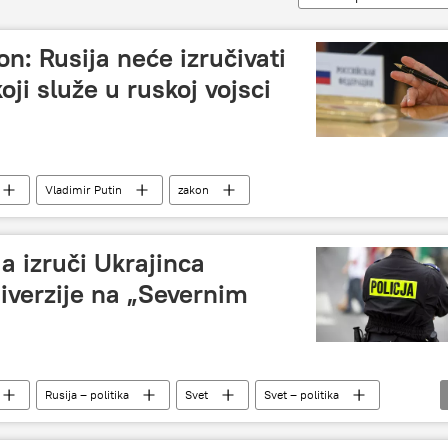
n: Rusija neće izručivati
oji služe u ruskoj vojsci
Vladimir Putin
zakon
a izruči Ukrajinca
iverzije na „Severnim
Rusija – politika
Svet
Svet – politika
Severni tok
Donald Tusk