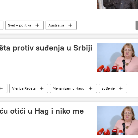
Svet – politika
Australija
žulijan Asanž
a protiv suđenja u Srbiji
Vjerica Radeta
Mehanizam u Hagu
suđenje
́u otići u Hag i niko me