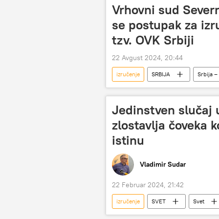
Vrhovni sud Sever
se postupak za izr
tzv. OVK Srbiji
22 Avgust 2024, 20:44
izručenje
SRBIJA
Srbija – 
OVK
Jedinstven slučaj u
zlostavlja čoveka ko
istinu
Vladimir Sudar
22 Februar 2024, 21:42
izručenje
SVET
Svet
Velika Britanija
SAD