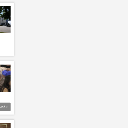
Još
2