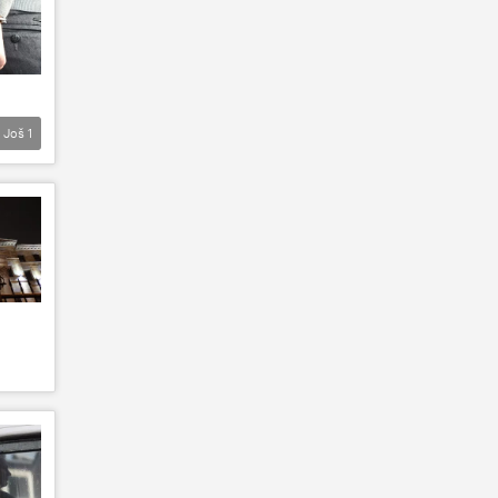
Još
1