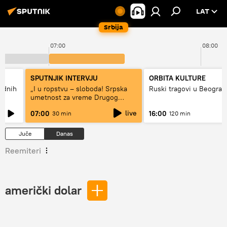
LAT
Srbija
07:00
08:00
SPUTNJIK INTERVJU
ORBITA KULTURE
hodnih
„I u ropstvu – sloboda! Srpska
Ruski tragovi u Beograd
umetnost za vreme Drugog
svetskog rata“
live
07:00
16:00
30 min
120 min
Juče
Danas
Reemiteri
američki dolar