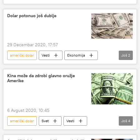
dolar
devizne rezerve
Dolar potonuo još dublje
29 Decembar 2020, 17:57
američki dolar
Vesti
Ekonomija
Još
2
berza
Federalne rezerve SAD
Kina može da zdrobi glavno oružje
Amerike
6 Avgust 2020, 10:45
američki dolar
Svet
Vesti
Još
4
Ekonomija
dolar
Rusija
Amerika