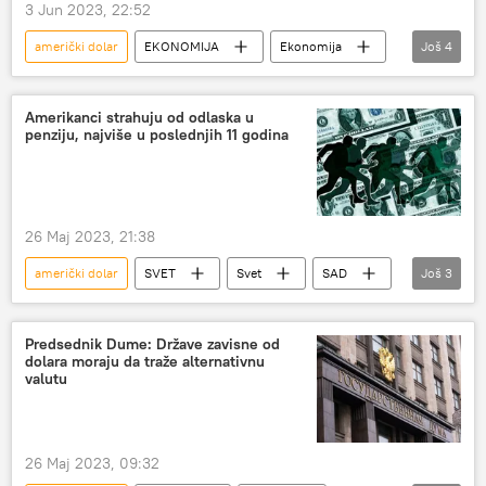
3 Jun 2023, 22:52
američki dolar
EKONOMIJA
Ekonomija
Još
4
Svet – ekonomija
Evropska unija (EU)
napuštanje
multipolarnost
Amerikanci strahuju od odlaska u
penziju, najviše u poslednjih 11 godina
26 Maj 2023, 21:38
američki dolar
SVET
Svet
SAD
Još
3
Svet – ekonomija
Džozef Bajden
penzija
Predsednik Dume: Države zavisne od
dolara moraju da traže alternativnu
valutu
26 Maj 2023, 09:32