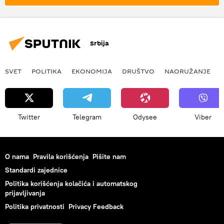
Trgovina
razmena
valuta
turska lira
devize
Srbija
SVET
POLITIKA
EKONOMIJA
DRUŠTVO
NAORUŽANJE
Twitter
Telegram
Odysee
Viber
O nama
Pravila korišćenja
Pišite nam
Standardi zajednice
Politika korišćenja kolačića i automatskog
prijavljivanja
Politika privatnosti
Privacy Feedback