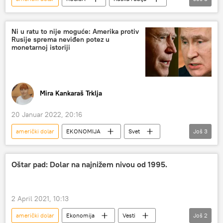
Rusija – ekonomija
sankcije Rusiji
Infografika
Ni u ratu to nije moguće: Amerika protiv
Rusije sprema neviđen potez u
monetarnoj istoriji
Mira Kankaraš Trklja
20 Januar 2022, 20:16
američki dolar
EKONOMIJA
Svet
Još
3
Ekonomija
Rusija
Svet – ekonomija
Oštar pad: Dolar na najnižem nivou od 1995.
2 April 2021, 10:13
američki dolar
Ekonomija
Vesti
Još
2