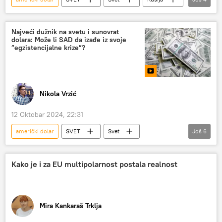
BRIKS
valuta
rezervna valuta
SAD
Najveći dužnik na svetu i sunovrat
dolara: Može li SAD da izađe iz svoje
”egzistencijalne krize”?
Nikola Vrzić
12 Oktobar 2024, 22:31
američki dolar
SVET
Svet
Još
6
Svet – politika
SAD
Svet – ekonomija
BDP
Kako je i za EU multipolarnost postala realnost
budžetski deficit
Novi Sputnjik poredak s Nikolom Vrzićem
Mira Kankaraš Trklja