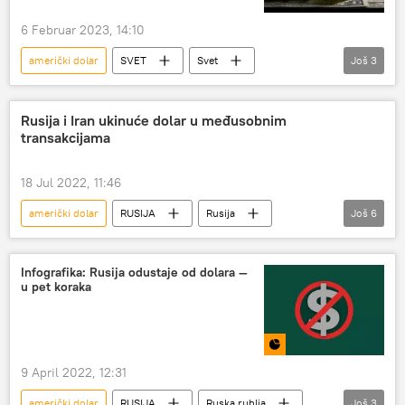
6 Februar 2023, 14:10
američki dolar
SVET
Svet
Još
3
Svet – ekonomija
Ekonomija
dolar
Rusija i Iran ukinuće dolar u međusobnim
transakcijama
18 Jul 2022, 11:46
američki dolar
RUSIJA
Rusija
Još
6
Rusija – politika
Dmitrij Peskov
Iran
sankcije Rusiji
sankcije
Infografika: Rusija odustaje od dolara —
u pet koraka
Specijalna operacija u Ukrajini
9 April 2022, 12:31
američki dolar
RUSIJA
Ruska rublja
Još
3