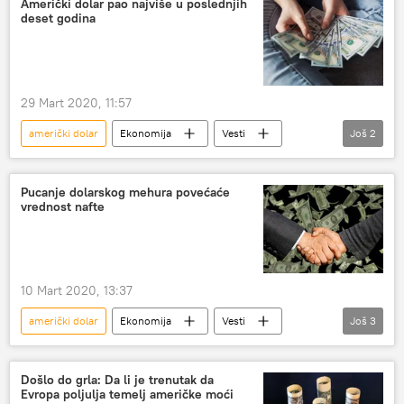
Američki dolar pao najviše u poslednjih
deset godina
29 Mart 2020, 11:57
američki dolar
Ekonomija
Vesti
Još
2
Novac
vrednost
Pucanje dolarskog mehura povećaće
vrednost nafte
10 Mart 2020, 13:37
američki dolar
Ekonomija
Vesti
Još
3
pad cena nafte
američki dug
nafta
Došlo do grla: Da li je trenutak da
Evropa poljulja temelj američke moći