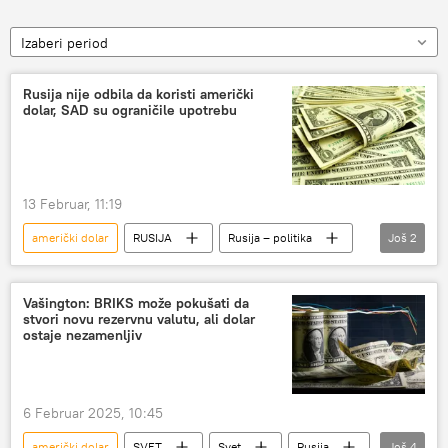
Izaberi period
Rusija nije odbila da koristi američki
dolar, SAD su ograničile upotrebu
13 Februar, 11:19
američki dolar
RUSIJA
Rusija – politika
Još
2
Kremlj
Dmitrij Peskov
Vašington: BRIKS može pokušati da
stvori novu rezervnu valutu, ali dolar
ostaje nezamenljiv
6 Februar 2025, 10:45
američki dolar
SVET
Svet
Rusija
Još
4