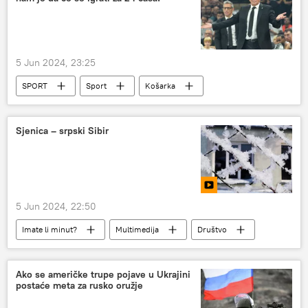
5 Jun 2024, 23:25
SPORT
Sport
Košarka
KK Partizan
Sjenica – srpski Sibir
5 Jun 2024, 22:50
Imate li minut?
Multimedija
Društvo
Srbija – društvo
Ako se američke trupe pojave u Ukrajini
postaće meta za rusko oružje