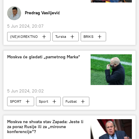
Predrag Vasiljević
5 Jun 2024, 20:07
(NE)KOREKTNO
Turska
BRIKS
NATO
Džozef Bajden
Rusija
Novak Đoković
Rolan Garos
Moskva će gledati „pametnog Marka“
Vremenska prognoza
Srbija
5 Jun 2024, 20:02
SPORT
Sport
Fudbal
Marko Nikolić
Moskva ne shvata stav Zapada: Jeste li
za poraz Rusije ili za „mirovne
konferencije“?