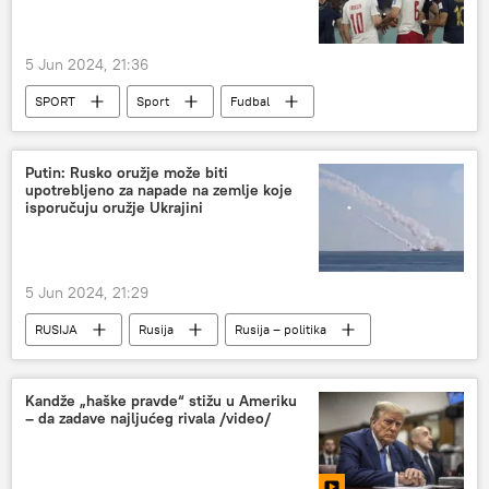
5 Jun 2024, 21:36
SPORT
Sport
Fudbal
EURO 2024 – vesti
Putin: Rusko oružje može biti
upotrebljeno za napade na zemlje koje
isporučuju oružje Ukrajini
5 Jun 2024, 21:29
RUSIJA
Rusija
Rusija – politika
Kandže „haške pravde“ stižu u Ameriku
– da zadave najljućeg rivala /video/