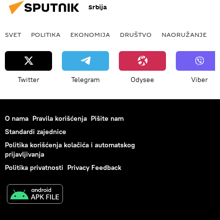
Srbija
SVET
POLITIKA
EKONOMIJA
DRUŠTVO
NAORUŽANJE
Twitter
Telegram
Odysee
Viber
O nama
Pravila korišćenja
Pišite nam
Standardi zajednice
Politika korišćenja kolačića i automatskog
prijavljivanja
Politika privatnosti
Privacy Feedback