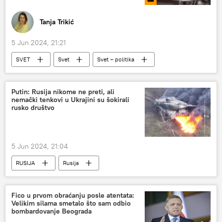
Tanja Trikić
5 Jun 2024, 21:21
SVET
Svet
Svet – politika
Svet sa Sputnjikom
Analize i mišljenja
Putin: Rusija nikome ne preti, ali
nemački tenkovi u Ukrajini su šokirali
rusko društvo
5 Jun 2024, 21:04
RUSIJA
Rusija
Specijalna vojna operacija u Ukrajini – vesti
Vladimir Putin
Nemačka
Fico u prvom obraćanju posle atentata:
Velikim silama smetalo što sam odbio
bombardovanje Beograda