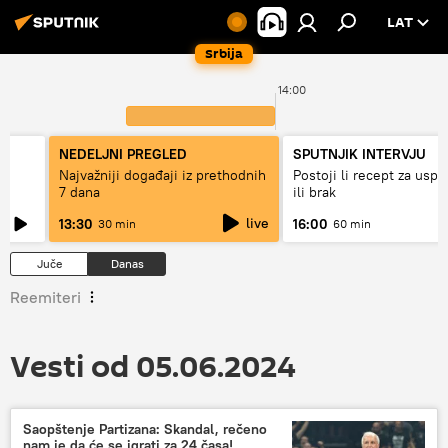
LAT
Srbija
00
14:00
NEDELJNI PREGLED
SPUTNJIK INTERVJU
Najvažniji događaji iz prethodnih
Postoji li recept za usp
7 dana
ili brak
live
13:30
16:00
30 min
60 min
Juče
Danas
Reemiteri
Vesti od 05.06.2024
Saopštenje Partizana: Skandal, rečeno
nam je da će se igrati za 24 časa!