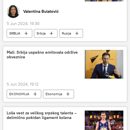
Valentina Bulatović
5 Jun 2024, 19:30
SRBIJA
Srbija
Rusija
Ruski dom
Balkan
Mali: Srbija uspešno emitovala održive
obveznice
5 Jun 2024, 19:12
EKONOMIJA
Ekonomija
Srbija – ekonomija
Loša vest za velikog srpskog talenta –
delimično pokidan ligament kolena