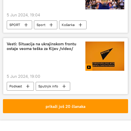
5 Jun 2024, 19:04
SPORT
Sport
Košarka
Nikola Topić
Vesti: Situacija na ukrajinskom frontu
ostaje veoma teška za Kijev /video/
5 Jun 2024, 19:00
Podkast
Sputnjik info
prikaži još 20 članaka