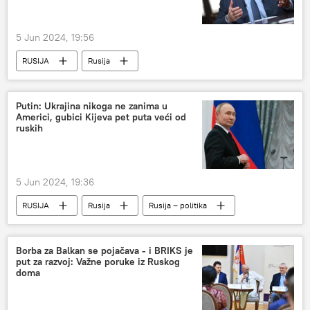
5 Jun 2024, 19:56
RUSIJA
Rusija
Specijalna vojna operacija u Ukrajini – vesti
Švajcarska (država)
Sergej Lavrov
Putin: Ukrajina nikoga ne zanima u
Americi, gubici Kijeva pet puta veći od
Čad
ruskih
5 Jun 2024, 19:36
RUSIJA
Rusija
Rusija – politika
Borba za Balkan se pojačava - i BRIKS je
put za razvoj: Važne poruke iz Ruskog
doma