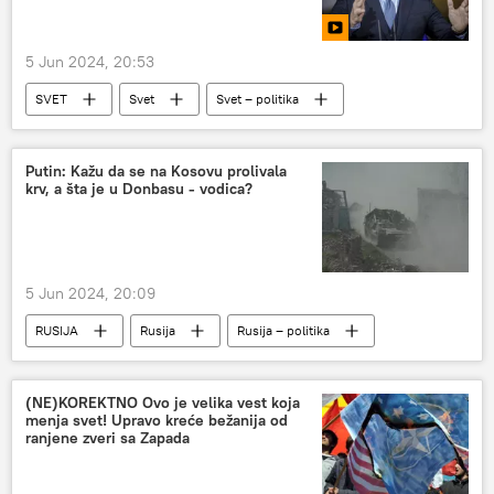
5 Jun 2024, 20:53
SVET
Svet
Svet – politika
Slovačka
Putin: Kažu da se na Kosovu prolivala
krv, a šta je u Donbasu - vodica?
5 Jun 2024, 20:09
RUSIJA
Rusija
Rusija – politika
(NE)KOREKTNO Ovo je velika vest koja
menja svet! Upravo kreće bežanija od
ranjene zveri sa Zapada