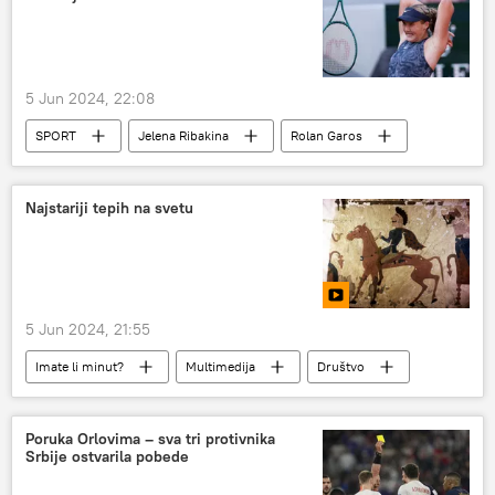
5 Jun 2024, 22:08
SPORT
Jelena Ribakina
Rolan Garos
Sport
Tenis
Najstariji tepih na svetu
5 Jun 2024, 21:55
Imate li minut?
Multimedija
Društvo
Rusija – društvo
Poruka Orlovima – sva tri protivnika
Srbije ostvarila pobede