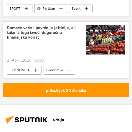
SPORT
KK Partizan
Sport
Košarka
Domaće voće i povrće je jeftinije, ali
kako iz toga izvući dugoročnu
finansijsku korist
21 April 2024, 19:30
EKONOMIJA
Ekonomija
Srbija – ekonomija
Turizam i trgovina
voće i povrće
cene
prikaži još 20 članaka
Srbija