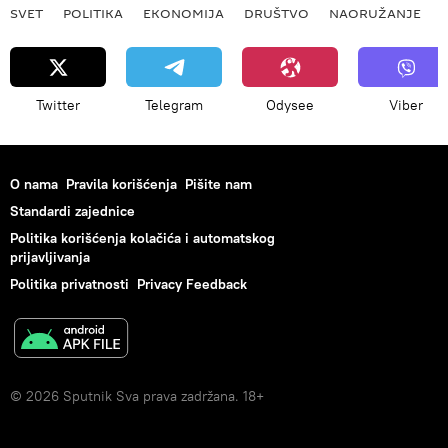
SVET
POLITIKA
EKONOMIJA
DRUŠTVO
NAORUŽANJE
Twitter
Telegram
Odysee
Viber
O nama
Pravila korišćenja
Pišite nam
Standardi zajednice
Politika korišćenja kolačića i automatskog
prijavljivanja
Politika privatnosti
Privacy Feedback
© 2026 Sputnik Sva prava zadržana. 18+