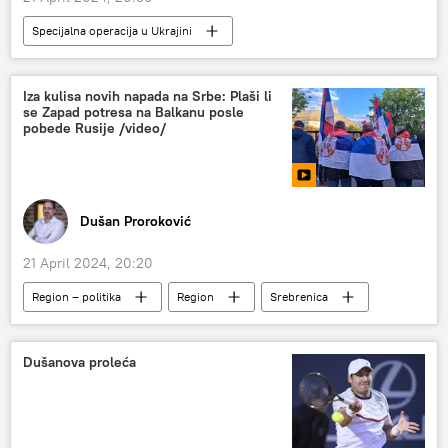
Specijalna operacija u Ukrajini
Specijalna vojna operacija u Ukrajini – vesti
Rusija
Rusija – politika
Iza kulisa novih napada na Srbe: Plaši li
se Zapad potresa na Balkanu posle
pobede Rusije /video/
Dušan Proroković
21 April 2024, 20:20
Region – politika
Region
Srebrenica
Bosna i Hercegovina (BiH)
Republika Srpska (RS)
Analize i mišljenja
Dušanova proleća
Emisija „Prorok“
SRBIJA
Srbija
Srbija – politika