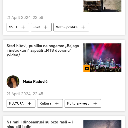
21 April 2024, 22:59
SVET
Svet
Svet – politika
Irak
Sirija
SAD
Stari hitovi, publika na nogama: „Bajaga
i instruktori“ zapalili „MTS dvoranu“
/video/
Maša Radović
21 April 2024, 22:45
KULTURA
Kultura
Kultura – vesti
Najraniji dinosaurusi su brzo rasli – i
nisu bili jedini