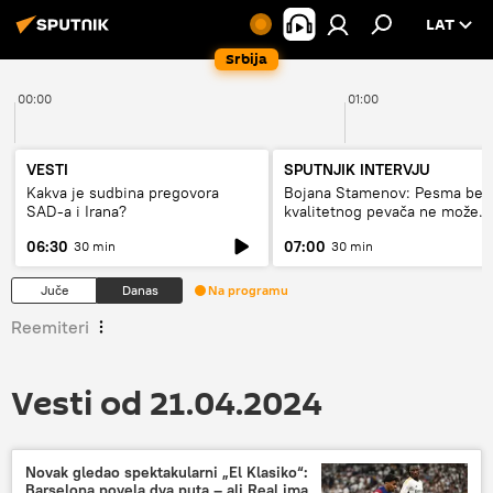
LAT
Srbija
00:00
01:00
VESTI
SPUTNJIK INTERVJU
Kakva je sudbina pregovora
Bojana Stamenov: Pesma bez
SAD-a i Irana?
kvalitetnog pevača ne može
dugo da živi
06:30
07:00
30 min
30 min
Juče
Danas
Na programu
Reemiteri
Vesti od 21.04.2024
Novak gledao spektakularni „El Klasiko“:
Barselona povela dva puta – ali Real ima