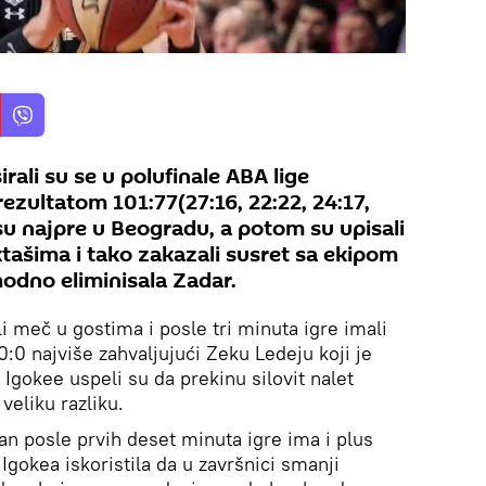
rali su se u polufinale ABA lige
ultatom 101:77(27:16, 22:22, 24:17,
i su najpre u Beogradu, a potom su upisali
tašima i tako zakazali susret sa ekipom
hodno eliminisala Zadar.
li meč u gostima i posle tri minuta igre imali
:0 najviše zahvaljujući Zeku Ledeju koji je
 Igokee uspeli su da prekinu silovit nalet
 veliku razliku.
zan posle prvih deset minuta igre ima i plus
je Igokea iskoristila da u završnici smanji