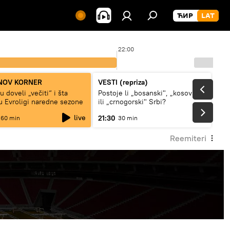
22:00
NOV KORNER
VESTI (repriza)
 doveli „večiti“ i šta
Postoje li „bosanski", „kosovski“
 Evroligi naredne sezone
ili „crnogorski" Srbi?
live
21:30
60 min
30 min
Reemiteri