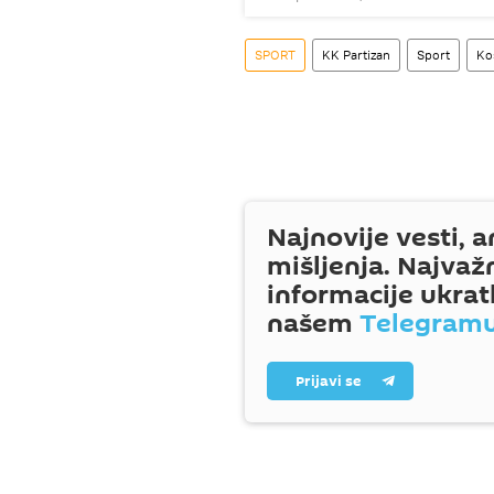
SPORT
KK Partizan
Sport
Ko
Najnovije vesti, a
mišljenja. Najvaž
informacije ukrat
našem
Telegram
Prijavi se