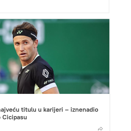
jveću titulu u karijeri – iznenadio
 Cicipasu