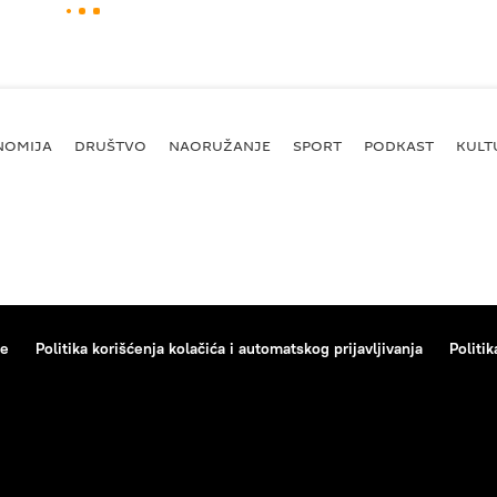
NOMIJA
DRUŠTVO
NAORUŽANJE
SPORT
PODKAST
KULT
ce
Politika korišćenja kolačića i automatskog prijavljivanja
Politik