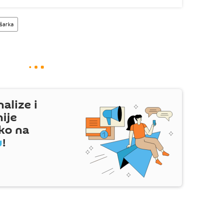
šarka
nalize i
nije
ko na
u
!