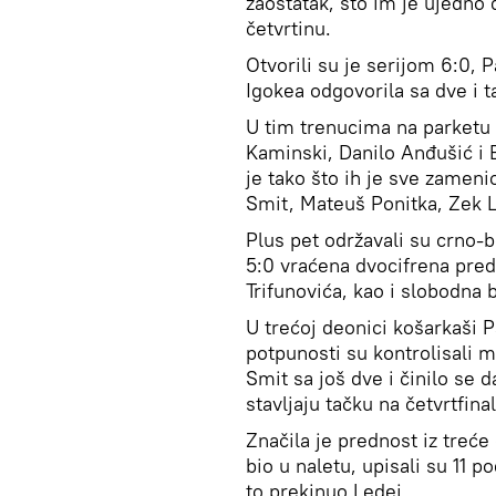
zaostatak, što im je ujedno
četvrtinu.
Otvorili su je serijom 6:0, 
Igokea odgovorila sa dve i t
U tim trenucima na parketu s
Kaminski, Danilo Anđušić i 
je tako što ih je sve zameni
Smit, Mateuš Ponitka, Zek Le
Plus pet održavali su crno-
5:0 vraćena dvocifrena pred
Trifunovića, kao i slobodna 
U trećoj deonici košarkaši 
potpunosti su kontrolisali me
Smit sa još dve i činilo se 
stavljaju tačku na četvrtfinal
Značila je prednost iz treć
bio u naletu, upisali su 11 p
to prekinuo Ledej.