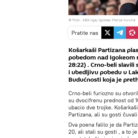
© Foto : ABA liga/ Igokea/ Marija Vuruna
Pratite nas
Košarkaši Partizana plasi
pobedom nad Igokeom rez
28:22) . Crno-beli slavil
i ubedljivu pobedu u Lak
Budućnosti koja je pret
Crno-beli furiozno su otvori
su dvocifrenu prednost od 10
ubacio dve trojke. Košarkaši
Partizana, ali su gosti čuvali
Dva poena falilo je da Parti
20, ali stali su gosti , a to 