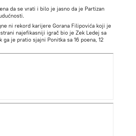
na da se vrati i bilo je jasno da je Partizan
dućnosti.
 ni rekord karijere Gorana Filipovića koji je
trani najefikasniji igrač bio je Zek Ledej sa
 ga je pratio sjajni Ponitka sa 16 poena, 12