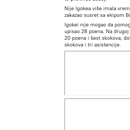
Nije Igokea više imala vreme
zakazao susret sa ekipom Bu
Igokei nije mogao da pomogne
upisao 28 poena. Na drugoj s
20 poena i šest skokova, dok
skokova i tri asistencije.