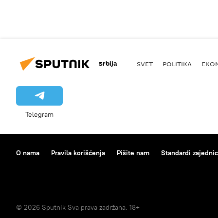
Srbija
SVET
POLITIKA
EKO
Telegram
O nama
Pravila korišćenja
Pišite nam
Standardi zajedni
© 2026 Sputnik Sva prava zadržana. 18+