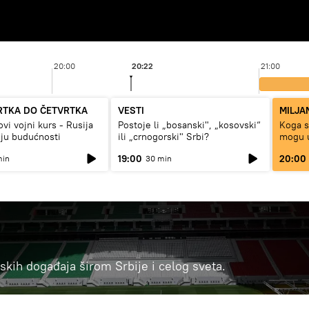
20:00
20:22
21:00
RTKA DO ČETVRTKA
VESTI
MILJA
vi vojni kurs - Rusija
Postoje li „bosanski", „kosovski“
Koga su
ju budućnosti
ili „crnogorski" Srbi?
mogu u
19:00
20:00
min
30 min
ortskih događaja širom Srbije i celog sveta.