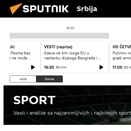
Srbija
19:00
NTERVJU
VESTI (repriza)
OD ČETV
enov: Pesma bez
Kakva će biti uloga EU u
Putinov no
pevača ne može
nastavku dijaloga Beograda i
gradi armi
Prištine?
16:30
17:00
30 min
60 
Juče
Danas
SPORT
Vesti i analize sa najzanimljivijih i najbitnijih sp