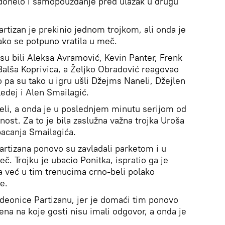
 donelo i samopouzdanje pred ulazak u drugu
Partizan je prekinio jednom trojkom, ali onda je
ako se potpuno vratila u meč.
u bili Aleksa Avramović, Kevin Panter, Frenk
Balša Koprivica, a Željko Obradović reagovao
o pa su tako u igru ušli Džejms Naneli, Džejlen
dej i Alen Smailagić.
beli, a onda je u poslednjem minutu serijom od
nost. Za to je bila zaslužna važna trojka Uroša
bacanja Smailagića.
Partizana ponovo su zavladali parketom i u
č. Trojku je ubacio Ponitka, ispratio ga je
da već u tim trenucima crno-beli polako
e.
e deonice Partizanu, jer je domaći tim ponovo
oena na koje gosti nisu imali odgovor, a onda je