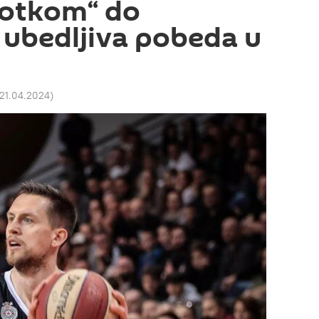
totkom“ do
– ubedljiva pobeda u
 21.04.2024
)