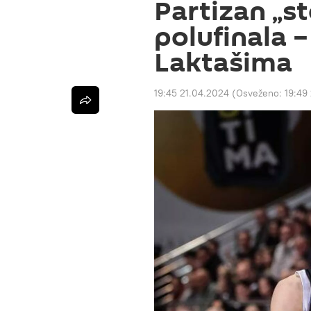
Partizan „s
polufinala 
Laktašima
19:45 21.04.2024
(Osveženo:
19:49