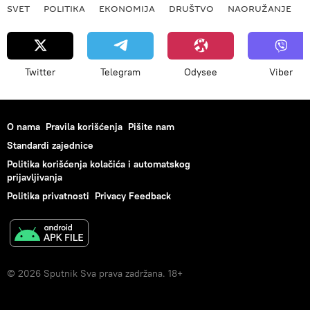
SVET
POLITIKA
EKONOMIJA
DRUŠTVO
NAORUŽANJE
Twitter
Telegram
Odysee
Viber
O nama
Pravila korišćenja
Pišite nam
Standardi zajednice
Politika korišćenja kolačića i automatskog
prijavljivanja
Politika privatnosti
Privacy Feedback
© 2026 Sputnik Sva prava zadržana. 18+