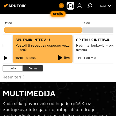
LAT
Srbija
17:00
18:00
SPUTNJIK INTERVJU
SPUTNJIK INTERVJU
hodnih
Postoji li recept za uspešnu vezu
Radmila Tonković – prva
ili brak
svemu
live
16:00
17:00
60 min
30 min
Juče
Danas
Reemiteri
MULTIMEDIJA
Kada slika govori više od hiljadu reči! Kroz
Sputnjikove foto-galerije, infografike i drugi
multimedijalni sadržaj sagledajte svet iz drugačije