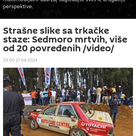
perspektive.
Strašne slike sa trkačke
staze: Sedmoro mrtvih, više
od 20 povređenih /video/
23:00 21.04.2024