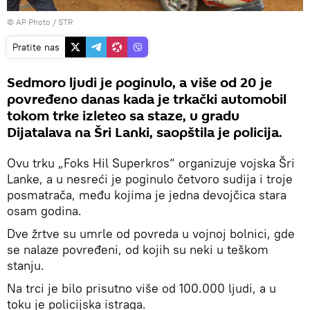
© AP Photo / STR
Pratite nas
Sedmoro ljudi je poginulo, a više od 20 je
povređeno danas kada je trkački automobil
tokom trke izleteo sa staze, u gradu
Dijatalava na Šri Lanki, saopštila je policija.
Ovu trku „Foks Hil Superkros“ organizuje vojska Šri
Lanke, a u nesreći je poginulo četvoro sudija i troje
posmatrača, među kojima je jedna devojčica stara
osam godina.
Dve žrtve su umrle od povreda u vojnoj bolnici, gde
se nalaze povređeni, od kojih su neki u teškom
stanju.
Na trci je bilo prisutno više od 100.000 ljudi, a u
toku je policijska istraga.