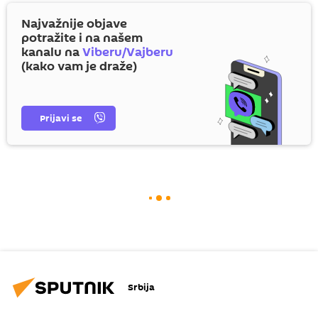
Najvažnije objave
potražite i na našem
kanalu na
Viberu/Vajberu
(kako vam je draže)
Prijavi se
Srbija