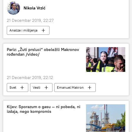
Nikola Vrzić
21 Decembar 2019, 22:27
Analize i mišljenja
Novi Sputnjik poredak s Nikolom Vrzićem
Radio
Video
Multimedija
Pariz: „Žuti prsluci“ obeležili Makronov
rođendan /video/
21 Decembar 2019, 22:12
Svet
Vesti
Emanuel Makron
žuti prsluci
Evropa
Kijev: Sporazum o gasu — ni pobeda, ni
izdaja, nego kompromis