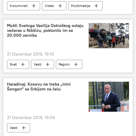
Kolumnisti
Video
Multimedija
Emisija „Prorok“
Mošti Svetoga Vasilija Ostroškog ostaju
večeras u Nikšiću, poklonilo im se
20.000 vernika
21 Decembar 2019, 19:10
Svet
Vesti
Region
Haradinaj: Kosovu ne treba „mini
Šengen" sa Srbijom na čelu
21 Decembar 2019, 19:04
Vesti