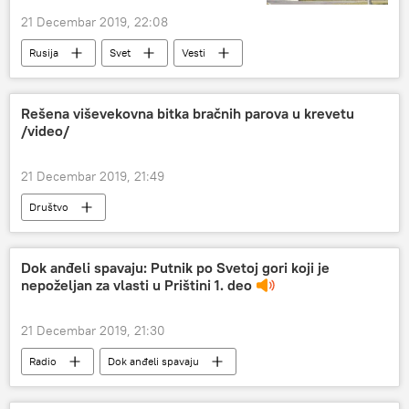
21 Decembar 2019, 22:08
Rusija
Svet
Vesti
Ekonomija
Naftogas
Gasprom
Gas
sporazum
tranzit gasa
Rešena viševekovna bitka bračnih parova u krevetu
/video/
Evropa
21 Decembar 2019, 21:49
Društvo
Dok anđeli spavaju: Putnik po Svetoj gori koji je
nepoželjan za vlasti u Prištini 1. deo
21 Decembar 2019, 21:30
Radio
Dok anđeli spavaju
Marina Rajević
Hilandar
Sveta Gora