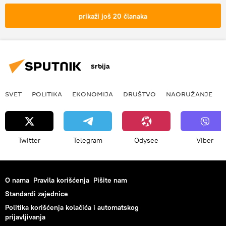
prikaži još 20 članaka
Srbija
SVET
POLITIKA
EKONOMIJA
DRUŠTVO
NAORUŽANJE
Twitter
Telegram
Odysee
Viber
O nama
Pravila korišćenja
Pišite nam
Standardi zajednice
Politika korišćenja kolačića i automatskog
prijavljivanja