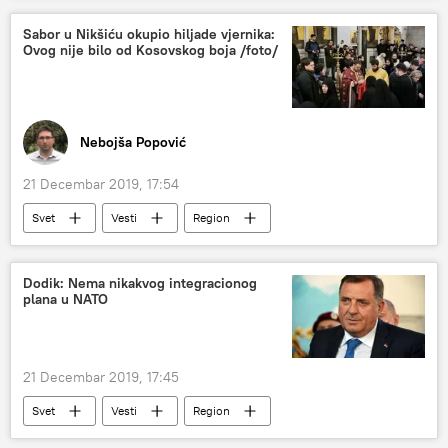
Bogorodica Ljeviška
Sabor u Nikšiću okupio hiljade vjernika:
Ovog nije bilo od Kosovskog boja /foto/
Nebojša Popović
21 Decembar 2019, 17:54
Svet
Vesti
Region
Dodik: Nema nikakvog integracionog
plana u NATO
21 Decembar 2019, 17:45
Svet
Vesti
Region