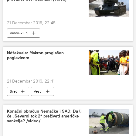
21 Decembar 2019, 22:45
Video-klub
Ndžekuale: Makron proglašen
poglavicom
21 Decembar 2019, 22:41
Svet
Vesti
Konačni obračun Nemačke i SAD: Da li
će „Severni tok 2“ preživeti američke
sankcije? /video/