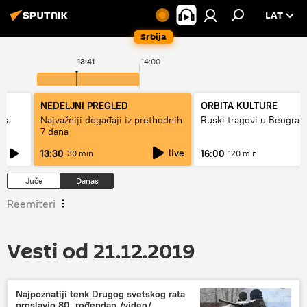
LAT
Srbija
13:41
14:00
NEDELJNI PREGLED
ORBITA KULTURE
ska
Najvažniji događaji iz prethodnih
Ruski tragovi u Beograd
7 dana
live
13:30
16:00
30 min
120 min
Juče
Danas
Reemiteri
Vesti od 21.12.2019
Najpoznatiji tenk Drugog svetskog rata
proslavio 80. rođendan /video/