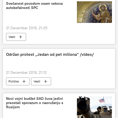
Svečanost povodom osam vekova
autokefalnosti SPC
21 Decembar 2019, 21:25
Vesti
Održan protest „Jedan od pet miliona“ /video/
21 Decembar 2019, 21:12
Politika
Vesti
Novi vojni budžet SAD čuva jedini
preostali sporazum o naoružanju s
Rusijom