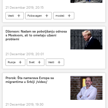
21 Decembar 2019, 20:15
Vesti
Folksvagen
modeli
automobilizam
Društvo
Džonson: Nadam se poboljšanju odnosa
s Moskvom, ali to ometaju užasni
problemi
21 Decembar 2019, 20:01
Rusija
Svet
Vesti
Boris Džonson
Estonija
rusko-britanski odnosi
slučaj Skripalj
Prorok: Šta namerava Evropa sa
migrantima u Srbiji /video/
Evropa
21 Decembar 2019, 19:30