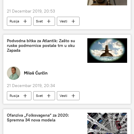
21 Decembar 2019, 20:53
Rusija
Svet
Vesti
Komentari i Analitika
Analize i mišljenja
vojni budžet
odbrambeni budžet
Podvodna bitka za Atlantik: Zašto su
ruske podmornice postale trn u oku
sporazum o strateškom ofanzivnom naoružanju
Zapada
Miloš Ćurčin
21 Decembar 2019, 20:34
Rusija
Svet
Vesti
podmornice
Atlantik
Atlantski okean
Ofanziva „Folksvagena“ za 2020:
Spremna 34 nova modela