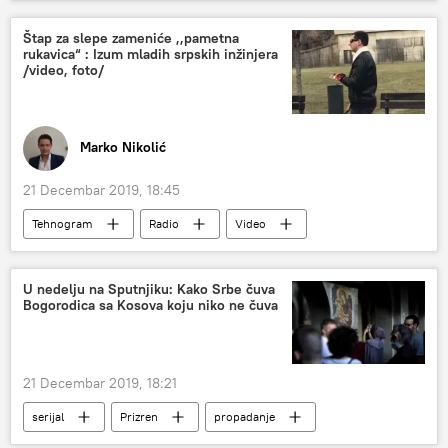
Štap za slepe zameniće ,,pametna
rukavica“ : Izum mladih srpskih inžinjera
/video, foto/
Marko Nikolić
21 Decembar 2019, 18:45
Tehnogram
Radio
Video
Multimedija
U nedelju na Sputnjiku: Kako Srbe čuva
Bogorodica sa Kosova koju niko ne čuva
21 Decembar 2019, 18:21
serijal
Prizren
propadanje
Video
Društvo
UNESKO