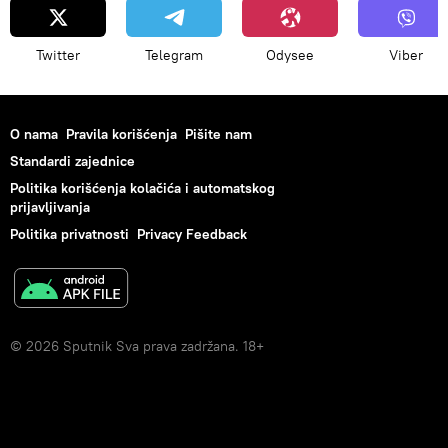
Twitter
Telegram
Odysee
Viber
O nama
Pravila korišćenja
Pišite nam
Standardi zajednice
Politika korišćenja kolačića i automatskog
prijavljivanja
Politika privatnosti
Privacy Feedback
© 2026 Sputnik Sva prava zadržana. 18+