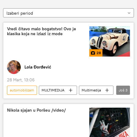
Izaberi period
Vredi čitavo malo bogatstvo! Ovo je
klasika koja ne izlazi iz mode
28
Lola Đorđević
28 Mart, 13:06
automobilizam
MULTIMEDIJA
Multimedija
Još
3
foto-galerija
oldtajmer
izložba
Nikola sjajan u Poršeu /video/