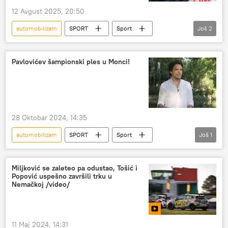
12 Avgust 2025, 20:50
automobilizam
SPORT
Sport
Još
2
Ostali sportovi
Nikola Miljković
Pavlovićev šampionski ples u Monci!
28 Oktobar 2024, 14:35
automobilizam
SPORT
Sport
Još
1
Ostali sportovi
Miljković se zaleteo pa odustao, Tošić i
Popović uspešno završili trku u
Nemačkoj /video/
11 Maj 2024, 14:31