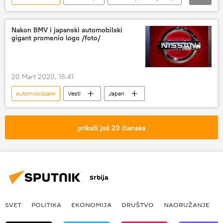
Automobili
Društvo
Nakon BMV i japanski automobilski
gigant promenio logo /foto/
20 Mart 2020, 16:41
automobilizam
Vesti
Japan
prikaži još 20 članaka
Srbija
SVET
POLITIKA
EKONOMIJA
DRUŠTVO
NAORUŽANJE