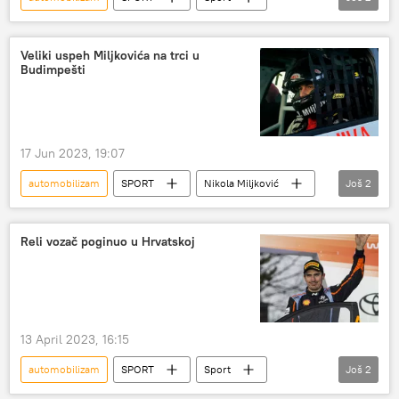
Ostali sportovi
Nikola Miljković
Veliki uspeh Miljkovića na trci u
Budimpešti
17 Jun 2023, 19:07
automobilizam
SPORT
Nikola Miljković
Još
2
Sport
Ostali sportovi
Reli vozač poginuo u Hrvatskoj
13 April 2023, 16:15
automobilizam
SPORT
Sport
Još
2
Ostali sportovi
reli