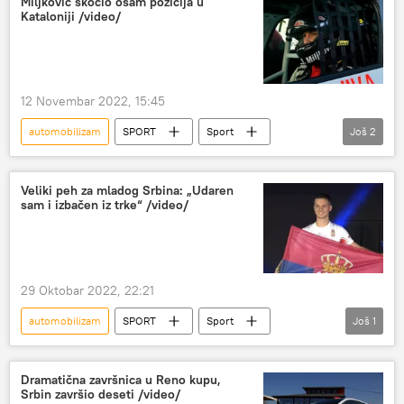
Miljković skočio osam pozicija u
Kataloniji /video/
12 Novembar 2022, 15:45
automobilizam
SPORT
Sport
Još
2
Ostali sportovi
Nikola Miljković
Veliki peh za mladog Srbina: „Udaren
sam i izbačen iz trke“ /video/
29 Oktobar 2022, 22:21
automobilizam
SPORT
Sport
Još
1
Ostali sportovi
Dramatična završnica u Reno kupu,
Srbin završio deseti /video/