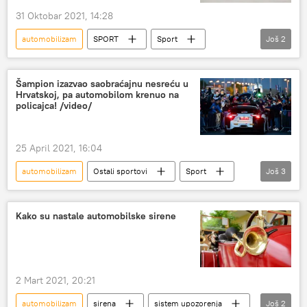
31 Oktobar 2021, 14:28
automobilizam
SPORT
Sport
Još
2
Nikola Miljković
Ostali sportovi
Šampion izazvao saobraćajnu nesreću u
Hrvatskoj, pa automobilom krenuo na
policajca! /video/
25 April 2021, 16:04
automobilizam
Ostali sportovi
Sport
Još
3
reli
saobraćajna nesreća
Hrvatska
Kako su nastale automobilske sirene
2 Mart 2021, 20:21
automobilizam
sirena
sistem upozorenja
Još
2