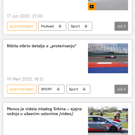
17 Jun 2022, 21:00
automobilizam
Podkast
Sport
Još
3
Miljanov korner
Ostali sportovi
Nikola Miljković
Nikita otkrio detalje o „proterivanju“
10 Mart 2022, 16:12
automobilizam
SPORT
Sport
Još
4
Formula 1
sankcije Rusiji
Nikita Mazepin
Ostali sportovi
Monca je videla mladog Srbina – sjajna
vožnja u užasnim uslovima /video/