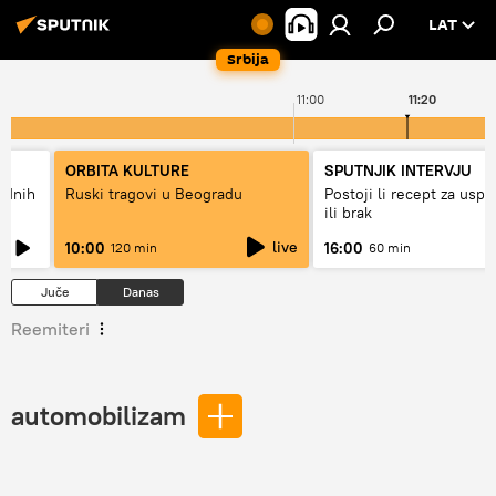
LAT
Srbija
11:00
11:20
ORBITA KULTURE
SPUTNJIK INTERVJU
hodnih
Ruski tragovi u Beogradu
Postoji li recept za usp
ili brak
live
10:00
16:00
120 min
60 min
Juče
Danas
Reemiteri
automobilizam