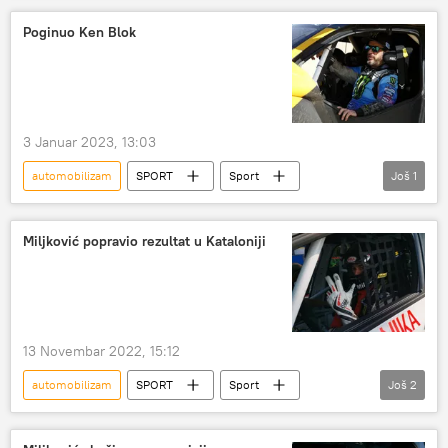
Poginuo Ken Blok
3 Januar 2023, 13:03
automobilizam
SPORT
Sport
Još
1
Ostali sportovi
Miljković popravio rezultat u Kataloniji
13 Novembar 2022, 15:12
automobilizam
SPORT
Sport
Još
2
Ostali sportovi
Nikola Miljković