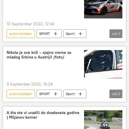
10 Septembar 2022, 12:34
automobilizam
SPORT
Sport
Još
2
Ostali sportovi
Nikola Miljković
Nikola je sve brži – sjajno vreme za
mladog Srbina u Austriji! /foto/
9 Septembar 2022, 16:29
automobilizam
SPORT
Sport
Još
2
Ostali sportovi
Nikola Miljković
A šta ste vi uradili do dvadesete godine
| Miljanov korner