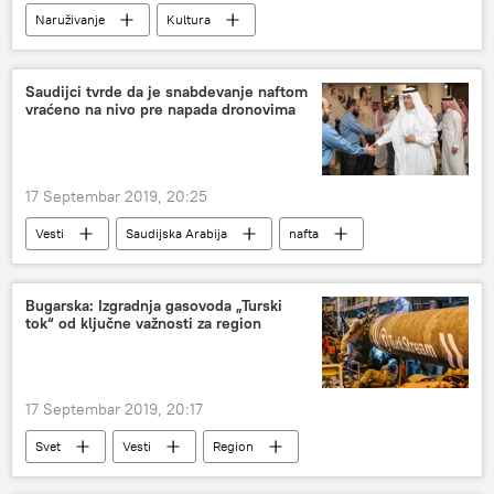
Naruživanje
Kultura
Saudijci tvrde da je snabdevanje naftom
vraćeno na nivo pre napada dronovima
17 Septembar 2019, 20:25
Vesti
Saudijska Arabija
nafta
Bugarska: Izgradnja gasovoda „Turski
tok“ od ključne važnosti za region
17 Septembar 2019, 20:17
Svet
Vesti
Region