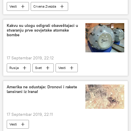
Vesti
Crvena Zvezda
Kosovo i Metohija (KiM)
Kakvu su ulogu odigrali obaveštajaci u
stvaranju prve sovjetske atomske
bombe
17 Septembar 2019, 22:12
Rusija
Svet
Vesti
obaveštajna služba
nuklearna bomba
SSSR
Zapad
Amerika ne odustaje: Dronovi i rakete
lansirani iz Irana!
17 Septembar 2019, 22:11
Vesti