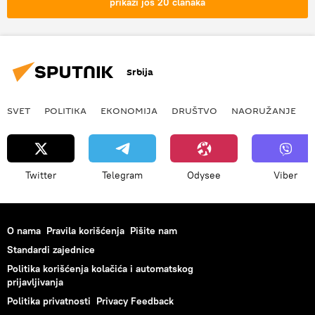
prikaži još 20 članaka
Srbija
SVET
POLITIKA
EKONOMIJA
DRUŠTVO
NAORUŽANJE
Twitter
Telegram
Odysee
Viber
O nama
Pravila korišćenja
Pišite nam
Standardi zajednice
Politika korišćenja kolačića i automatskog
prijavljivanja
Politika privatnosti
Privacy Feedback