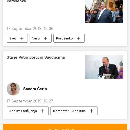
Porošenka
17 Septembar 2019, 18:36
Svet
Vesti
Porošenko
Ukrajina
Sud
Evropa
Šta je Putin poručio Saudijcima
Sandra Čerin
17 Septembar 2019, 18:27
Analize i mišljenja
Komentari i Analitika
oružje
Saudijska Arabija