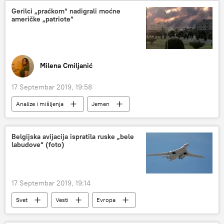
Gerilci „praćkom“ nadigrali moćne
američke „patriote“
Milena Cmiljanić
17 Septembar 2019, 19:58
Analize i mišljenja
Jemen
Saudijska Arabija
Belgijska avijacija ispratila ruske „bele
labudove“ (foto)
17 Septembar 2019, 19:14
Svet
Vesti
Evropa