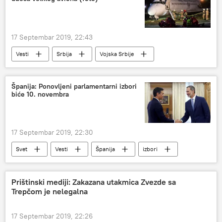
17 Septembar 2019, 22:43
Vesti
Srbija
Vojska Srbije
Španija: Ponovljeni parlamentarni izbori
biće 10. novembra
17 Septembar 2019, 22:30
Svet
Vesti
Španija
izbori
Pedro Sančez
Evropa
Prištinski mediji: Zakazana utakmica Zvezde sa
Trepčom je nelegalna
17 Septembar 2019, 22:26