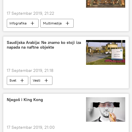
17 Septembar 2019, 21:22
Infografika
Multimedija
Drugi svetski rat
hram
gradnja
podvig
tilda
Saudijska Arabija: Ne znamo ko stoji iza
napada na naftne objekte
17 Septembar 2019, 21:18
Svet
Vesti
Njegoš i King Kong
17 Septembar 2019, 21:00