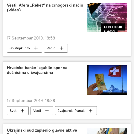
Vesti: Afera „Reket“ na crnogorski način
(video)
17 Septembar 2019, 18:58
Sputnjik info
Radio
Hrvatske banke izgubile spor sa
dužnicima u švajcarcima
17 Septembar 2019, 18:38
Svet
Vesti
švajcarski franak
Hrvatska
Region
Ukrajinski sud zaplenio glavne aktive