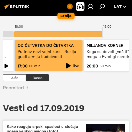
LAT
Srbija
18:00
19:00
OD ČETVRTKA DO ČETVRTKA
MILJANOV KORNER
Putinov novi vojni kurs - Rusija
Koga su doveli „večiti“ i
 i
gradi armiju budućnosti
mogu u Evroligi naredn
live
17:00
20:00
60 min
60 min
Juče
Danas
Reemiteri
Vesti od 17.09.2019
Kako reaguju srpski spasioci u slučaju
udesa velikog aviona (foto)