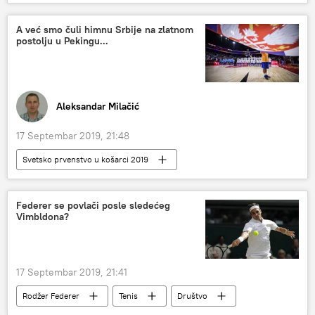
A već smo čuli himnu Srbije na zlatnom
postolju u Pekingu...
Aleksandar Milačić
17 Septembar 2019, 21:48
Svetsko prvenstvo u košarci 2019
Svetsko prvenstvo u košarci
Federer se povlači posle sledećeg
Vimbldona?
17 Septembar 2019, 21:41
Rodžer Federer
Tenis
Društvo