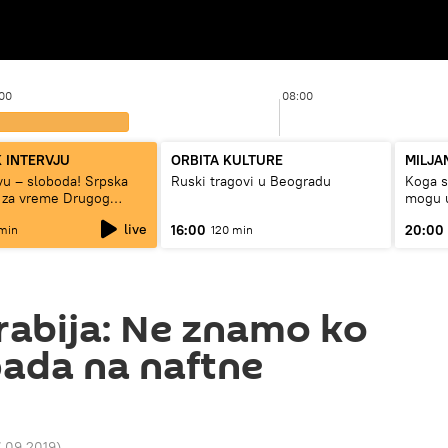
00
08:00
 INTERVJU
ORBITA KULTURE
MILJA
tvu – sloboda! Srpska
Ruski tragovi u Beogradu
Koga su
 za vreme Drugog
mogu u
rata“
live
16:00
20:00
min
120 min
rabija: Ne znamo ko
pada na naftne
7.09.2019
)