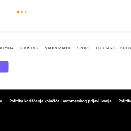
NOMIJA
DRUŠTVO
NAORUŽANJE
SPORT
PODKAST
KULT
ce
Politika korišćenja kolačića i automatskog prijavljivanja
Politik