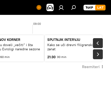
09:00
10
NOV KORNER
SPUTNJIK INTERVJU
 doveli „večiti“ i šta
Kako se uči drevni filigranski
 Evroligi naredne sezone
zanat
21:30
60 min
30 min
Reemiteri