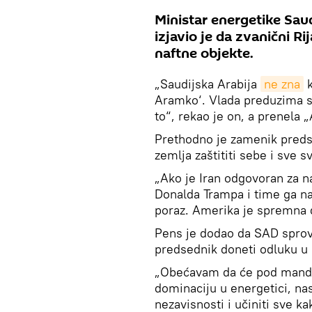
Ministar energetike Sau
izjavio je da zvanični R
naftne objekte.
„Saudijska Arabija
ne zna
k
Aramko‘. Vlada preduzima s
to“, rekao je on, a prenela „
Prethodno je zamenik preds
zemlja zaštititi sebe i sve 
„Ako je Iran odgovoran za na
Donalda Trampa i time ga na
poraz. Amerika je spremna d
Pens je dodao da SAD sprovo
predsednik doneti odluku u 
„Obećavam da će pod man
dominaciju u energetici, nas
nezavisnosti i učiniti sve k