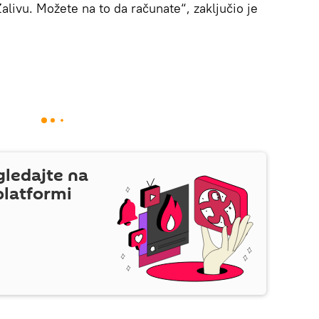
Zalivu. Možete na to da računate“, zaključio je
gledajte na
platformi