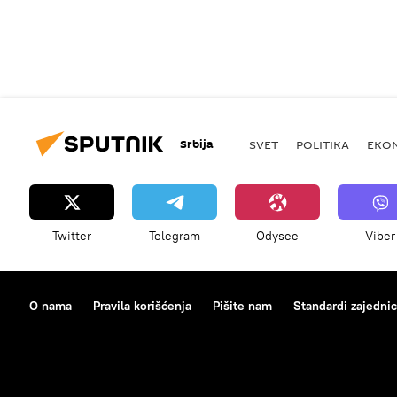
Srbija
SVET
POLITIKA
EKO
Twitter
Telegram
Odysee
Viber
O nama
Pravila korišćenja
Pišite nam
Standardi zajedni