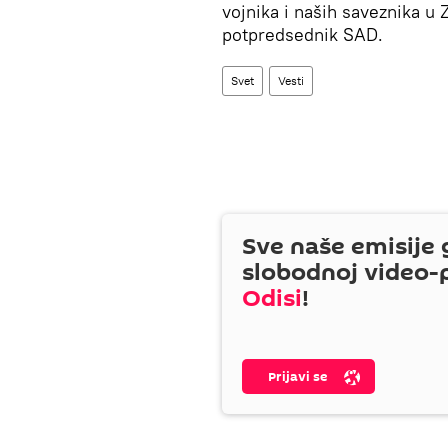
vojnika i naših saveznika u 
potpredsednik SAD.
Svet
Vesti
Sve naše emisije 
slobodnoj video-
Odisi
!
Prijavi se