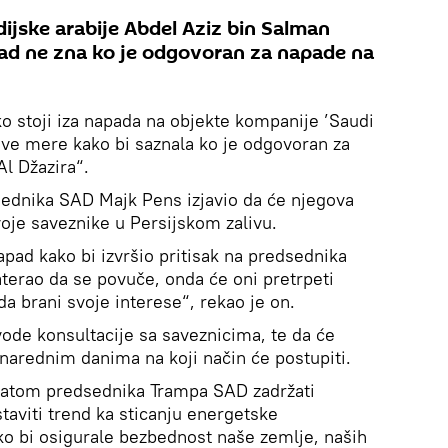
dijske arabije Abdel Aziz bin Salman
ijad ne zna ko je odgovoran za napade na
o stoji iza napada na objekte kompanije ’Saudi
ve mere kako bi saznala ko je odgovoran za
Al Džazira“.
ednika SAD Majk Pens izjavio da će njegova
svoje saveznike u Persijskom zalivu.
pad kako bi izvršio pritisak na predsednika
terao da se povuče, onda će oni pretrpeti
a brani svoje interese“, rekao je on.
de konsultacije sa saveznicima, te da će
narednim danima na koji način će postupiti.
datom predsednika Trampa SAD zadržati
taviti trend ka sticanju energetske
ako bi osigurale bezbednost naše zemlje, naših