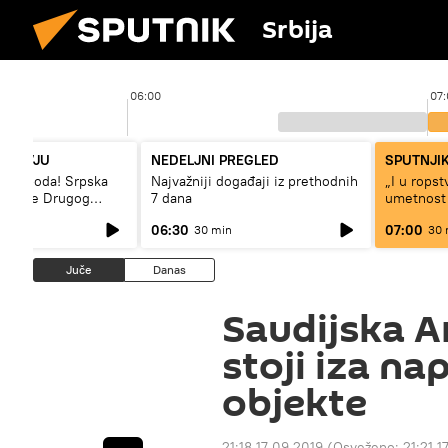
Srbija
06:00
07:
NTERVJU
NEDELJNI PREGLED
SPUTNJIK
– sloboda! Srpska
Najvažniji događaji iz prethodnih
„I u rops
 vreme Drugog
7 dana
umetnost
a“
svetskog 
06:30
07:00
30 min
30 
Juče
Danas
Saudijska A
stoji iza na
objekte
21:18 17.09.2019
(Osveženo:
21:21 1