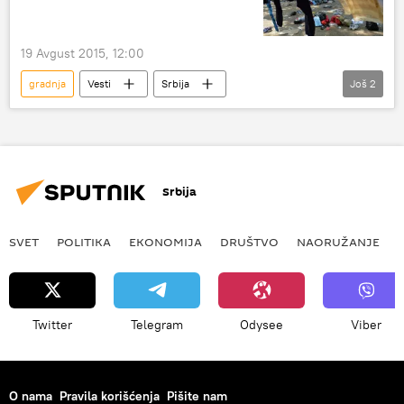
19 Avgust 2015, 12:00
gradnja
Vesti
Srbija
Još
2
Aleksandar Vučić
centar
Srbija
SVET
POLITIKA
EKONOMIJA
DRUŠTVO
NAORUŽANJE
Twitter
Telegram
Odysee
Viber
O nama
Pravila korišćenja
Pišite nam