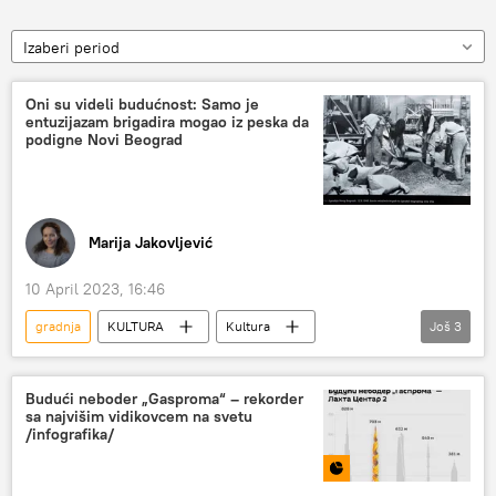
Izaberi period
Oni su videli budućnost: Samo je
entuzijazam brigadira mogao iz peska da
podigne Novi Beograd
Marija Jakovljević
10 April 2023, 16:46
gradnja
KULTURA
Kultura
Još
3
Novi Beograd
omladinske radne akcije
Narodna biblioteka
Budući neboder „Gasproma“ – rekorder
sa najvišim vidikovcem na svetu
/infografika/