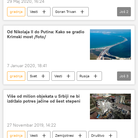
29 Maj 2020, 16:24
gradnja
Vesti
Goran Trivan
Još
2
hidroelektrana
Srbija
Od Nikolaja II do Putina: Kako se gradio
Krimski most /foto/
7 Januar 2020, 18:41
gradnja
Svet
Vesti
Rusija
Još
3
Nikolaj II
Oktobarska revolucija
Krimski most
Više od milion objekata u Srbiji ne bi
izdržalo potres jačine od šest stepeni
27 Novembar 2019, 14:22
gradnja
Vesti
Zemljotresi
Društvo