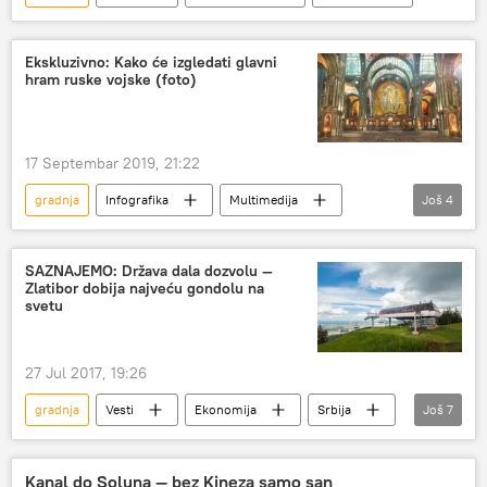
Ekskluzivno: Kako će izgledati glavni
hram ruske vojske (foto)
17 Septembar 2019, 21:22
gradnja
Infografika
Multimedija
Još
4
Drugi svetski rat
hram
podvig
tilda
SAZNAJEMO: Država dala dozvolu —
Zlatibor dobija najveću gondolu na
svetu
27 Jul 2017, 19:26
gradnja
Vesti
Ekonomija
Srbija
Još
7
Zlatibor
Milan Stamatović
Turizam
dozvola
žičara
gondola
Kanal do Soluna — bez Kineza samo san