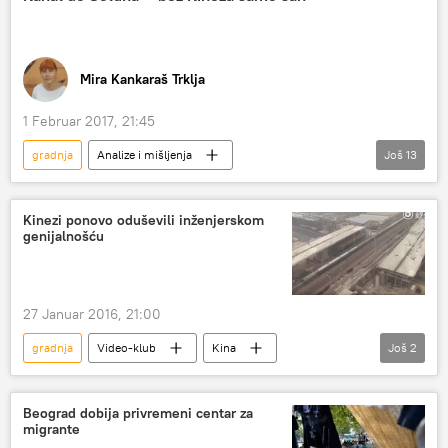
Politika
Mira Kankaraš Trklja
1 Februar 2017, 21:45
gradnja
Analize i mišljenja
Još
13
Komentari i Analitika
Srbija
Kina
Grčka
Solun
Tomislav Nikolić
Kinezi ponovo oduševili inženjerskom
genijalnošću
Aleksis Cipras
Dunav
Suecki kanal
kanal
Morava
Vardar
Panamski kanal
27 Januar 2016, 21:00
gradnja
Video-klub
Kina
Još
2
inženjerija
Most
Beograd dobija privremeni centar za
migrante