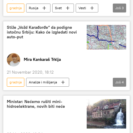
gradnja
Rusija
Svet
Vesti
Još
3
odbačen
gasovod
Severni tok 2
Stiže „Vožd Karađorđe“ da podigne
istočnu Srbiju: Kako će izgledati novi
auto-put
Mira Kankaraš Trklja
21 Novembar 2020, 18:12
gradnja
Analize i mišljenja
Još
4
Komentari i Analitika
Šumadija
Srbija
Istok
Ministar: Nećemo rušiti mini-
hidroelektrane, novih biti neće