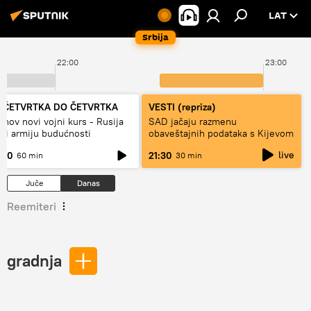
LAT
Srbija
39
22:00
23:00
 ČETVRTKA DO ČETVRTKA
VESTI (repriza)
inov novi vojni kurs - Rusija
SAD jačaju razmenu
di armiju budućnosti
obaveštajnih podataka s Kijevom
live
:00
21:30
60 min
30 min
Juče
Danas
Reemiteri
gradnja