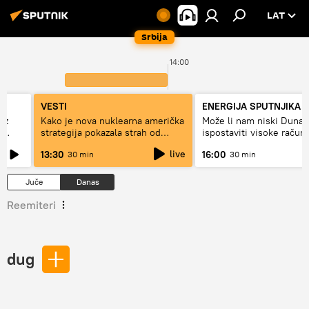
LAT
Srbija
14:00
VESTI
ENERGIJA SPUTNJIKA
ez
Kako je nova nuklearna američka
Može li nam niski Dunav
e
strategija pokazala strah od
ispostaviti visoke račun
Rusije?
struju, ili restrikcije
live
13:30
16:00
30 min
30 min
Juče
Danas
Reemiteri
dug