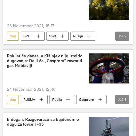
26 Novembar 2021, 15:17
dug
SVET
Svet
Rusija
Još
2
Gas
Moldavija
Rok ističe danas, a Kišinjev nije izmirio
dugovanja: Da li će „Gasprom“ zavrnuti
gas Moldaviji
24 Novembar 2021, 12:46
dug
RUSIJA
Rusija
Gasprom
Još
3
Moldavija
ruski gas
Rusija – ekonomija
Erdogan: Razgovaraću sa Bajdenom o
dugu za lovce F-35