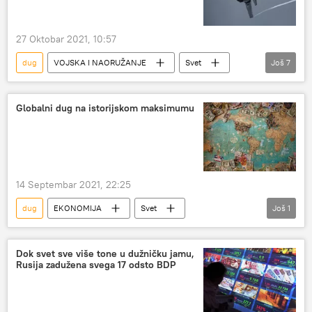
27 Oktobar 2021, 10:57
dug
VOJSKA I NAORUŽANJE
Svet
Još
7
Turska
Redžep Tajip Erdogan
otplata
SAD
Vojska i naoružanje
F-16
Globalni dug na istorijskom maksimumu
F-35
14 Septembar 2021, 22:25
dug
EKONOMIJA
Svet
Još
1
Ekonomija
Svet – ekonomija
Dok svet sve više tone u dužničku jamu,
Rusija zadužena svega 17 odsto BDP