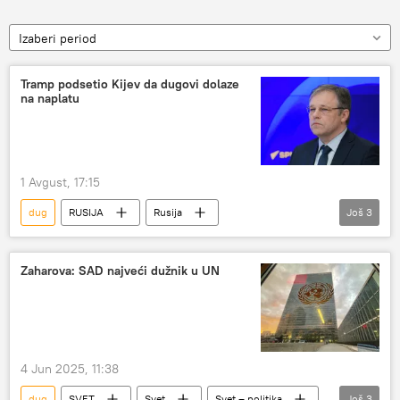
Izaberi period
Tramp podsetio Kijev da dugovi dolaze
na naplatu
1 Avgust, 17:15
dug
RUSIJA
Rusija
Još
3
Rodion Mirošnik
Ukrajina
SAD
Zaharova: SAD najveći dužnik u UN
4 Jun 2025, 11:38
dug
SVET
Svet
Svet – politika
Još
3