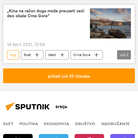
„Kina na račun duga može preuzeti veći
deo obale Crne Gore“
14 April 2021, 13:04
dug
Svet
Vesti
Crna Gora
Još
2
Kina
Evropa
prikaži još 20 članaka
Srbija
SVET
POLITIKA
EKONOMIJA
DRUŠTVO
NAORUŽANJE