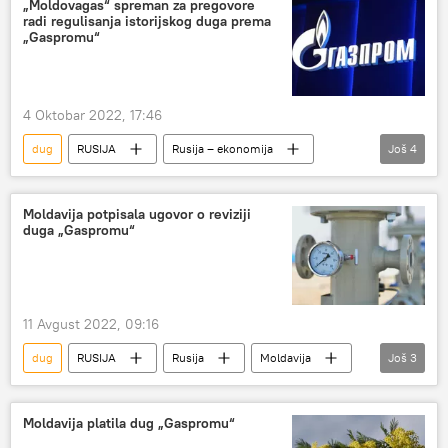
„Moldovagas“ spreman za pregovore
radi regulisanja istorijskog duga prema
„Gaspromu“
4 Oktobar 2022, 17:46
dug
RUSIJA
Rusija – ekonomija
Još
4
Gasprom
Moldavija
pregovori
ruski gas
Moldavija potpisala ugovor o reviziji
duga „Gaspromu“
11 Avgust 2022, 09:16
dug
RUSIJA
Rusija
Moldavija
Još
3
Gasprom
Gas
revizija
Moldavija platila dug „Gaspromu“