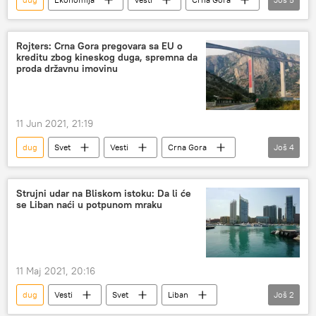
Kina
auto-put
Kredit
Evropa
Amerika
Rojters: Crna Gora pregovara sa EU o
kreditu zbog kineskog duga, spremna da
proda državnu imovinu
11 Jun 2021, 21:19
dug
Svet
Vesti
Crna Gora
Još
4
auto-put
Kina
Region
Evropska unija (EU)
Strujni udar na Bliskom istoku: Da li će
se Liban naći u potpunom mraku
11 Maj 2021, 20:16
dug
Vesti
Svet
Liban
Još
2
Turska
struja