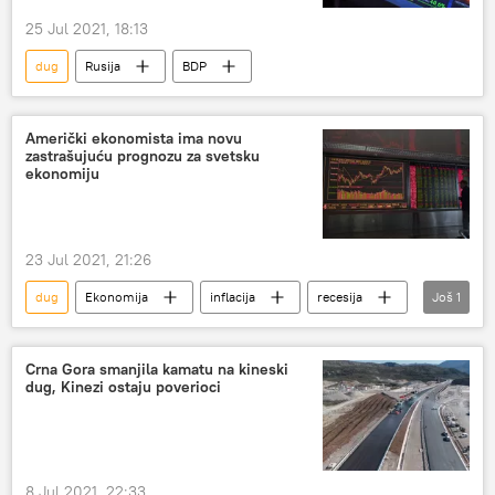
25 Jul 2021, 18:13
dug
Rusija
BDP
Američki ekonomista ima novu
zastrašujuću prognozu za svetsku
ekonomiju
23 Jul 2021, 21:26
dug
Ekonomija
inflacija
recesija
Još
1
svetska ekonomska kriza
Crna Gora smanjila kamatu na kineski
dug, Kinezi ostaju poverioci
8 Jul 2021, 22:33