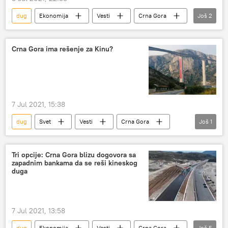
dug
Ekonomija
Vesti
Crna Gora
Još
2
Kina
auto-put
Crna Gora ima rešenje za Kinu?
7 Jul 2021, 15:38
dug
Svet
Vesti
Crna Gora
Još
1
Region
Tri opcije: Crna Gora blizu dogovora sa
zapadnim bankama da se reši kineskog
duga
7 Jul 2021, 13:58
dug
Ekonomija
Vesti
Crna Gora
Još
5