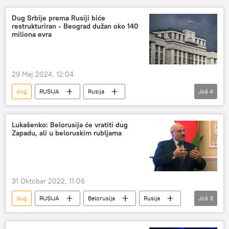
Dug Srbije prema Rusiji biće
restrukturiran - Beograd dužan oko 140
miliona evra
29 Maj 2024, 12:04
dug
RUSIJA
Rusija
Još
4
Rusija – ekonomija
Srbija
Ekonomija
krediti
Lukašenko: Belorusija će vratiti dug
Zapadu, ali u beloruskim rubljama
31 Oktobar 2022, 11:06
dug
RUSIJA
Belorusija
Rusija
Još
3
Politika
Aleksandar Lukašenko
Zapad