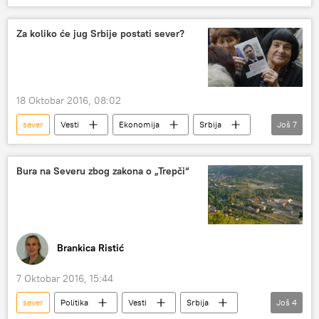
Za koliko će jug Srbije postati sever?
18 Oktobar 2016, 08:02
sever
Vesti
Ekonomija
Srbija
Još
7
Aleksandar Vučić
Vladimir Vuletić
Milan Ćulibrk
ulaganje
privreda
Bura na Severu zbog zakona o „Trepči“
razvoj
jug Srbije
Brankica Ristić
7 Oktobar 2016, 15:44
sever
Politika
Vesti
Srbija
Još
4