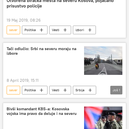
Otvorena biračka mesta na severu Kosova, pojačano
prisustvo policije
virus korona
19 Maj 2019, 08:26
sever
Politika
Vesti
izbori
Tači odlučio: Srbi na severu moraju na
izbore
8 April 2019, 15:11
sever
Politika
Vesti
Srbija
Još
1
izbori
Bivši komandant KBS-a: Kosovska
vojska ima pravo da deluje i na severu