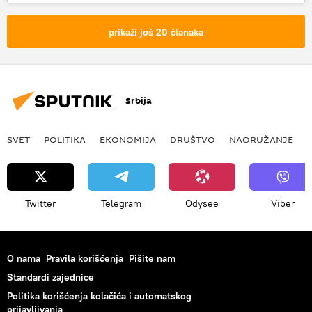
zakon
Trepča
srbi
Kosovo i Metohija (KiM)
prikaži još 20 članaka
Srbija
SVET
POLITIKA
EKONOMIJA
DRUŠTVO
NAORUŽANJE
Twitter
Telegram
Odysee
Viber
O nama
Pravila korišćenja
Pišite nam
Standardi zajednice
Politika korišćenja kolačića i automatskog
prijavljivanja