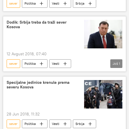
sever
Politika
Vesti
Srbija
Dodik: Srbija treba da traži sever
Kosova
12 Avgust 2018, 07:40
sever
Politika
Vesti
Još
1
Republika Srpska (RS)
Specijalne jedinice krenule prema
severu Kosova
28 Jun 2018, 11:32
sever
Politika
Vesti
Srbija