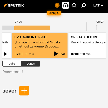
LAT
Srbija
07:00
08:07
SPUTNJIK INTERVJU
ORBITA KULTURE
hodnih
„I u ropstvu – sloboda! Srpska
Ruski tragovi u Beograd
umetnost za vreme Drugog
svetskog rata“
live
07:00
16:00
30 min
120 min
Juče
Danas
Reemiteri
sever