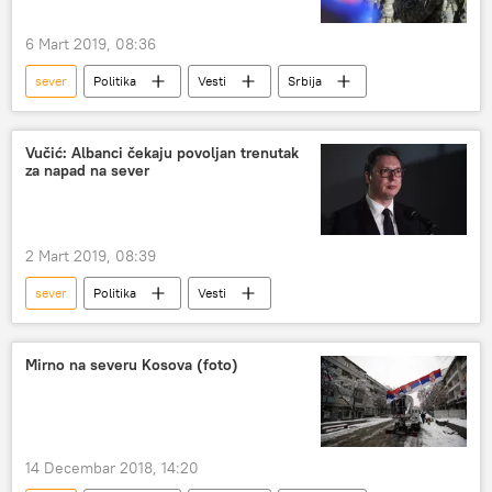
6 Mart 2019, 08:36
sever
Politika
Vesti
Srbija
Vučić: Albanci čekaju povoljan trenutak
za napad na sever
2 Mart 2019, 08:39
sever
Politika
Vesti
Mirno na severu Kosova (foto)
14 Decembar 2018, 14:20