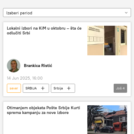
Izaberi period
Lokalni izbori na KiM u oktobru – šta će
odlučiti Srbi
Brankica Ristić
14 Jun 2025, 16:00
sever
SRBIJA
Srbija
Još
4
Srbija – politika
Kosovo i Metohija (KiM)
lokalni izbori
Srpska lista
Otimanjem objekata Pošte Srbije Kurti
sprema kampanju za nove izbore