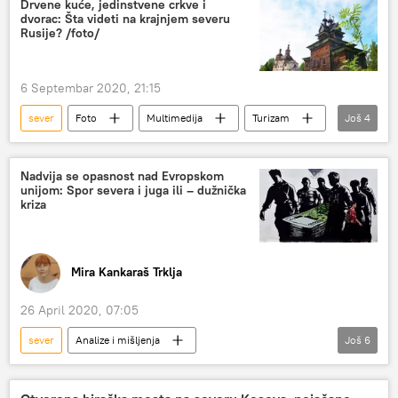
Drvene kuće, jedinstvene crkve i
dvorac: Šta videti na krajnjem severu
Rusije? /foto/
6 Septembar 2020, 21:15
sever
Foto
Multimedija
Turizam
Još
4
borusija
najlepše slike
Arhangelska oblast
tilda
Nadvija se opasnost nad Evropskom
unijom: Spor severa i juga ili – dužnička
kriza
Mira Kankaraš Trklja
26 April 2020, 07:05
sever
Analize i mišljenja
Još
6
Komentari i Analitika
evrozona
jug
dužnička kriza
nejedinstvo