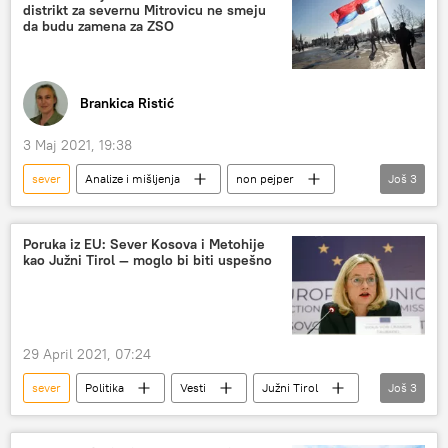
distrikt za severnu Mitrovicu ne smeju
da budu zamena za ZSO
Brankica Ristić
3 Maj 2021, 19:38
sever
Analize i mišljenja
non pejper
Još
3
autonomija
Mitrovica
Kosovska Mitrovica
Poruka iz EU: Sever Kosova i Metohije
kao Južni Tirol — moglo bi biti uspešno
29 April 2021, 07:24
sever
Politika
Vesti
Južni Tirol
Još
3
Viola fon Kramon
non pejper
Kosovo i Metohija (KiM)