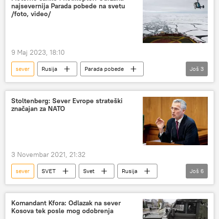
najsevernija Parada pobede na svetu
manevri KFOR i KSB
KBS
/foto, video/
rezolucija 1244
NATO
9 Maj 2023, 18:10
sever
Rusija
Parada pobede
Još
3
MULTIMEDIJA
Multimedija
Video-klub
Stoltenberg: Sever Evrope strateški
značajan za NATO
3 Novembar 2021, 21:32
sever
SVET
Svet
Rusija
Još
6
NATO
Arktik
Jens Stoltenberg
Rusija – vojska i naoružanje
Komandant Kfora: Odlazak na sever
Kosova tek posle mog odobrenja
Vojska i naoružanje
Evropa