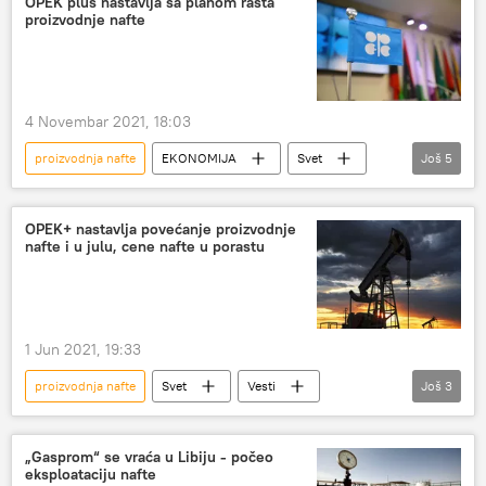
OPEK plus nastavlja sa planom rasta
proizvodnje nafte
smanjenje proizvodnje nafte
SAD
Evropska unija (EU)
analitičari
4 Novembar 2021, 18:03
proizvodnja nafte
EKONOMIJA
Svet
Još
5
Energetika
nafta
Aleksandar Novak
OPEK plus
Svet – ekonomija
OPEK+ nastavlja povećanje proizvodnje
nafte i u julu, cene nafte u porastu
1 Jun 2021, 19:33
proizvodnja nafte
Svet
Vesti
Još
3
OPEK plus
nafta
Rusija
„Gasprom“ se vraća u Libiju - počeo
eksploataciju nafte