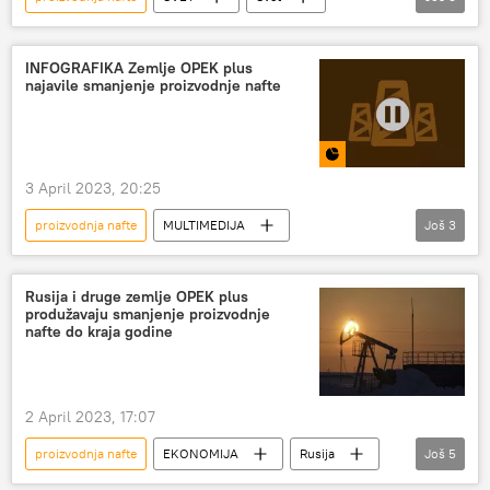
Svet – ekonomija
OPEK plus
cena nafte
INFOGRAFIKA Zemlje OPEK plus
najavile smanjenje proizvodnje nafte
3 April 2023, 20:25
proizvodnja nafte
MULTIMEDIJA
Još
3
Multimedija
Infografika
OPEK plus
nafta
Rusija i druge zemlje OPEK plus
produžavaju smanjenje proizvodnje
nafte do kraja godine
2 April 2023, 17:07
proizvodnja nafte
EKONOMIJA
Rusija
Još
5
Rusija – ekonomija
nafta
Kazahstan