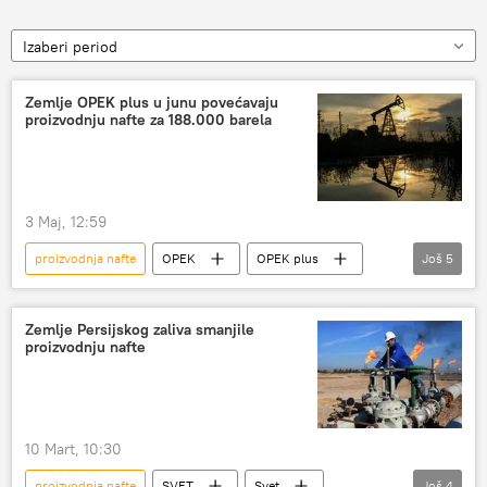
Izaberi period
Zemlje OPEK plus u junu povećavaju
proizvodnju nafte za 188.000 barela
3 Maj, 12:59
proizvodnja nafte
OPEK
OPEK plus
Još
5
Rusija
nafta
EKONOMIJA
Svet – ekonomija
Energetika
Zemlje Persijskog zaliva smanjile
proizvodnju nafte
10 Mart, 10:30
proizvodnja nafte
SVET
Svet
Još
4