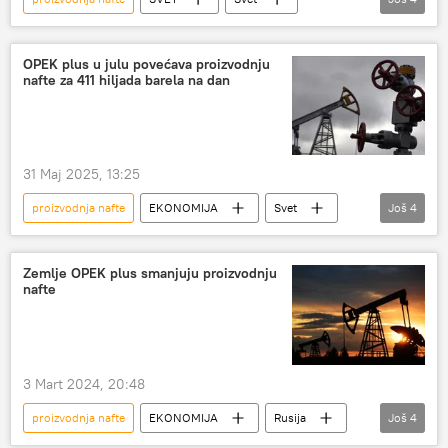
nafta
Kuvajt
Saudijska Arabija
Irak
Kuvajt
OPEK plus u julu povećava proizvodnju
nafte za 411 hiljada barela na dan
31 Maj 2025, 13:25
proizvodnja nafte
EKONOMIJA
Svet
Još
4
Svet – ekonomija
nafta
OPEK
OPEK plus
Zemlje OPEK plus smanjuju proizvodnju
nafte
3 Mart 2024, 20:48
proizvodnja nafte
EKONOMIJA
Rusija
Još
4
Rusija – ekonomija
nafta
Kazahstan