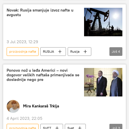
Saudijska Arabija
Novak: Rusija smanjuje izvoz nafte u
avgustu
3 Jul 2023, 12:29
proizvodnja nafte
RUSIJA
Rusija
Još
4
Rusija – ekonomija
nafta
proizvodnja
Aleksandar Novak
Ponovo nož u leđa Americi – novi
dogovor velikih naftaša primenjivaće se
doslednije nego pre
Mira Kankaraš Trklja
4 April 2023, 22:05
proizvodnja nafte
SVET
Svet
Još
3