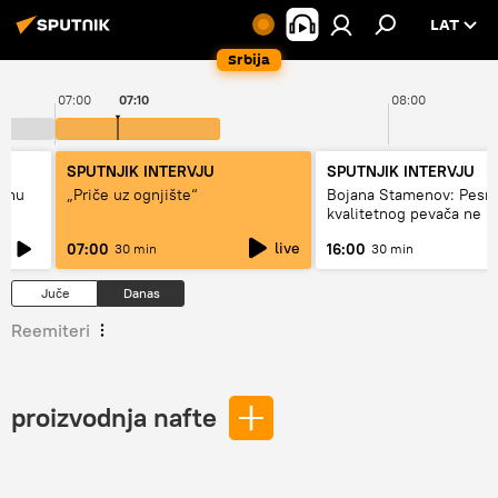
LAT
Srbija
07:00
07:10
08:00
SPUTNJIK INTERVJU
SPUTNJIK INTERVJU
adnu
„Priče uz ognjište“
Bojana Stamenov: Pesm
kvalitetnog pevača ne 
dugo da živi
live
07:00
16:00
30 min
30 min
Juče
Danas
Reemiteri
proizvodnja nafte