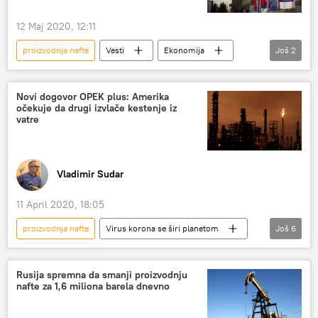
12 Maj 2020, 12:11
proizvodnja nafte
Vesti
Ekonomija
Još
2
NIS
proizvodnja
Novi dogovor OPEK plus: Amerika
očekuje da drugi izvlače kestenje iz
vatre
Vladimir Sudar
11 April 2020, 18:05
proizvodnja nafte
Virus korona se širi planetom
Još
6
Analize i mišljenja
Ekonomija
Vesti
OPEK
virus korona
Rusija
Rusija spremna da smanji proizvodnju
nafte za 1,6 miliona barela dnevno