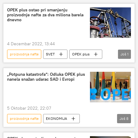
Saudijska Arabija
Aleksandar Novak
OPEK plus ostao pri smanjenju
proizvodnje nafte za dva miliona barela
dnevno
4 Decembar 2022, 13:44
proizvodnja nafte
SVET
OPEK plus
Još
1
nafta
„Potpuna katastrofa“: Odluka OPEK plus
nanela snažan udarac SAD i Evropi
5 Oktobar 2022, 22:07
proizvodnja nafte
EKONOMIJA
Još
8
Svet – ekonomija
Rusija
samit OPEK u Beču
OPEK plus