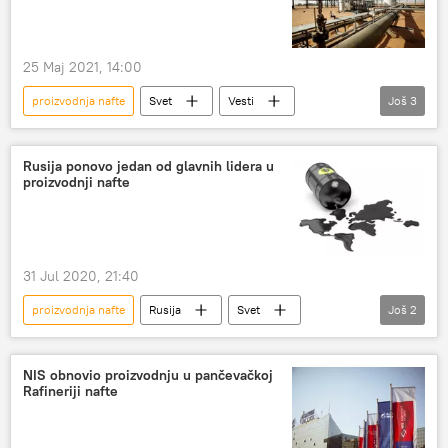
25 Maj 2021, 14:00
proizvodnja nafte
Svet
Vesti
Još
3
Gasprom
nafta
Libija
Rusija ponovo jedan od glavnih lidera u
proizvodnji nafte
31 Jul 2020, 21:40
proizvodnja nafte
Rusija
Svet
Još
2
Vesti
Ekonomija
nafta
NIS obnovio proizvodnju u pančevačkoj
Rafineriji nafte