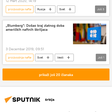
12 Mart 2020, 14:19
proizvodnja nafte
Rusija
Svet
Još
3
Vesti
Blumberg
naftni rat
prednosti
„Blumberg“: Došao kraj zlatnog doba
američkih naftnih škriljaca
3 Decembar 2019, 09:51
proizvodnja nafte
Svet
Vesti
Još
1
OPEK
škriljci
prikaži još 20 članaka
Srbija