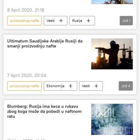
8 April 2020, 21:18
proizvodnja nafte
Vesti
Rusija
Još
1
Svet
OPEK
Ultimatum Saudijske Arabije Rusiji da
smanji proizvodnju nafte
7 April 2020, 20:04
proizvodnja nafte
Ekonomija
Vesti
Još
4
OPEK
Saudijska Arabija
Rusija
nafta
Blumberg: Rusija ima keca u rukavu
zbog koga može da pobedi u naftnom
ratu