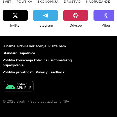
SVET
POLITIKA
EKONOMIJA
DRUŠTVO
NAORUŽANJE
Twitter
Telegram
Odysee
Viber
O nama
Pravila korišćenja
Pišite nam
Standardi zajednice
Politika korišćenja kolačića i automatskog
prijavljivanja
Politika privatnosti
Privacy Feedback
© 2026 Sputnik Sva prava zadržana. 18+