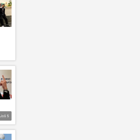
Još
5