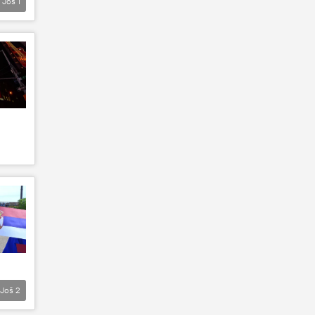
Još
1
Još
2