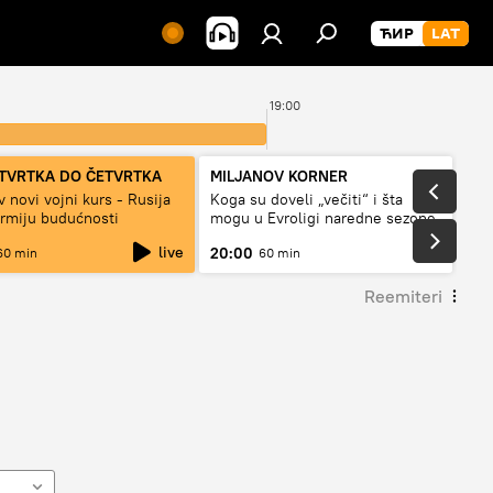
19:00
TVRTKA DO ČETVRTKA
MILJANOV KORNER
v novi vojni kurs - Rusija
Koga su doveli „večiti“ i šta
armiju budućnosti
mogu u Evroligi naredne sezone
live
20:00
60 min
60 min
Reemiteri