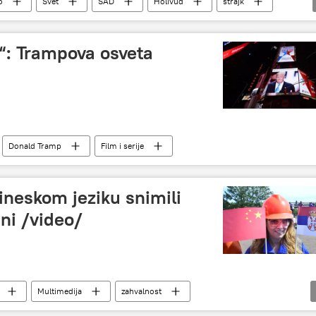
o
Svet
SAD
Holivud
štrajk
“: Trampova osveta
Donald Tramp
Film i serije
ineskom jeziku snimili
ini /video/
Multimedija
zahvalnost
Društvo