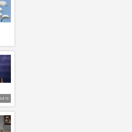
Još
10