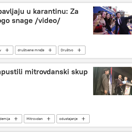
avljaju u karantinu: Za
go snage /video/
v
društvene mreže
Društvo
pustili mitrovdanski skup
demija
Mitrovdan
odustajanje