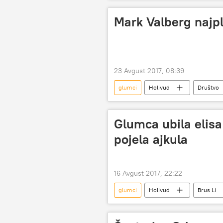
Nedelja ruskog filma
festival
filmovi za decu
producent
Mark Valberg najpl
23 Avgust 2017, 08:39
glumci
Holivud
Društvo
Glumca ubila elisa
pojela ajkula
16 Avgust 2017, 22:22
glumci
Holivud
Brus Li
poginuli
kaskader