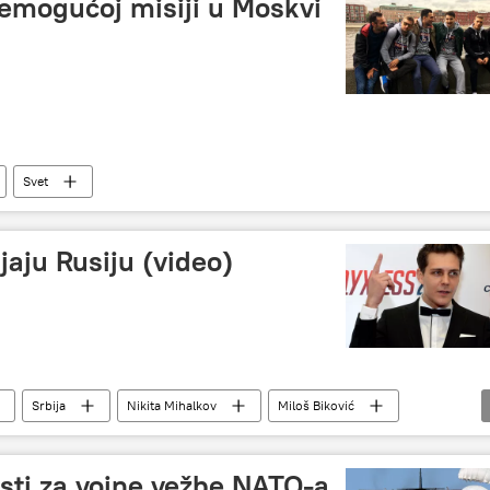
emogućoj misiji u Moskvi
Svet
jaju Rusiju (video)
Srbija
Nikita Mihalkov
Miloš Biković
Dragan Bjelogrlić
umetnost
Film i serije
tisti za vojne vežbe NATO-a