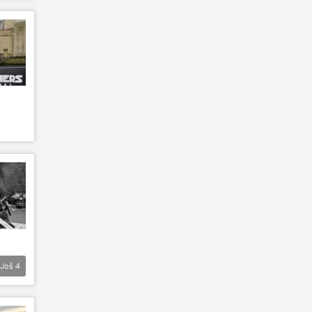
Još
4