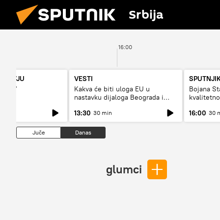
Srbija
16:00
NTERVJU
VESTI
SPUTNJIK
jište“
Kakva će biti uloga EU u
Bojana S
nastavku dijaloga Beograda i
kvalitetn
Prištine?
dugo da ž
13:30
16:00
30 min
30 
Juče
Danas
glumci