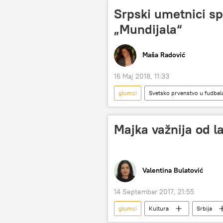
Srpski umetnici sp
„Mundijala“
Maša Radović
16 Maj 2018, 11:33
glumci
Svetsko prvenstvo u fudbal
Vesti sa Svetskog prvenstva u fudbalu
Majka važnija od l
Valentina Bulatović
14 Septembar 2017, 21:55
glumci
Kultura
Srbija