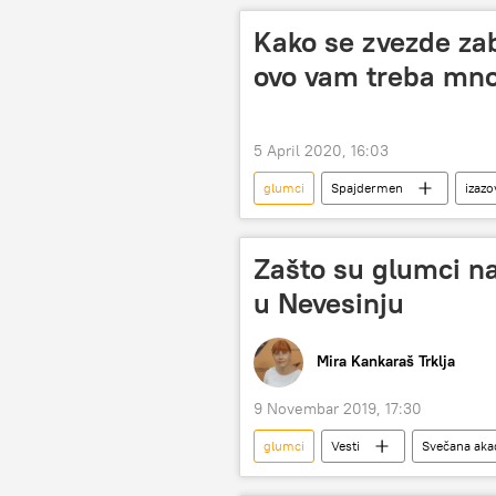
Kako se zvezde zab
ovo vam treba mno
5 April 2020, 16:03
glumci
Spajdermen
izazo
Zašto su glumci na
u Nevesinju
Mira Kankaraš Trklja
9 Novembar 2019, 17:30
glumci
Vesti
Svečana aka