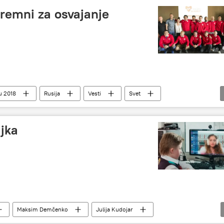
remni za osvajanje
u 2018
Rusija
Vesti
Svet
Srbija
art fudbal
Mundijal
ajka
Maksim Demčenko
Julija Kudojar