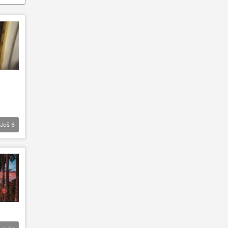
Još
6