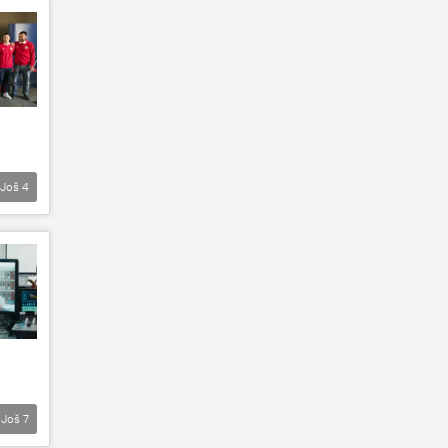
Još
4
Još
7