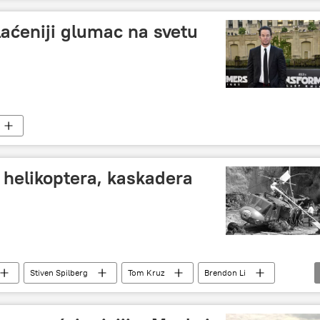
reditelj
ruski film
ruska kinematografija
aćeniji glumac na svetu
 helikoptera, kaskadera
Stiven Spilberg
Tom Kruz
Brendon Li
Društvo
Film i serije