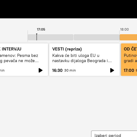
17:05
18:00
 INTERVJU
VESTI (repriza)
OD ČE
tamenov: Pesma bez
Kakva će biti uloga EU u
Putino
og pevača ne može
nastavku dijaloga Beograda i
gradi 
ivi
Prištine?
16:30
17:00
min
30 min
Izaberi period