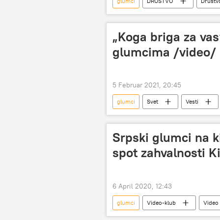
glumci
DRUŠTVO
Društv
Holivudski glumci
„Koga briga za vas
glumcima /video/
5 Februar 2021, 20:45
glumci
Svet
Vesti
Srpski glumci na k
spot zahvalnosti K
6 April 2020, 12:43
glumci
Video-klub
Video
Virus korona se širi planetom