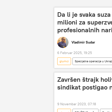
Da li je svaka suza
milioni za superzv
profesionalnih nar
Vladimir Sudar
6 Februar 2025, 19:25
glumci
Specijalna operacija u Ukraj
Holivudski glumci
propagan
Specijalna vojna operacija u Ukrajini – v
Završen štrajk hol
sindikat postigao 
9 Novembar 2023, 07:18