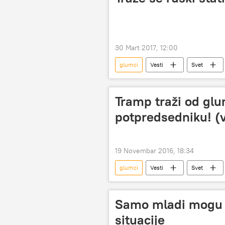
30 Mart 2017, 12:00
glumci
Vesti
Svet
Tramp traži od gl
potpredsedniku! (
19 Novembar 2016, 18:34
glumci
Vesti
Svet
predstava
kritika
Tv
predsednički izbori u SAD
ras
Samo mladi mogu d
Demokrate
situacije