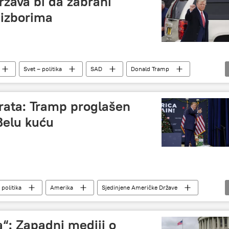
ržava bi da zabrani
 izborima
Svet – politika
SAD
Donald Tramp
ri u SAD
rata: Tramp proglašen
elu kuću
 politika
Amerika
Sjedinjene Američke Države
nald Tramp
Demokrate
Kolorado
“: Zapadni mediji o