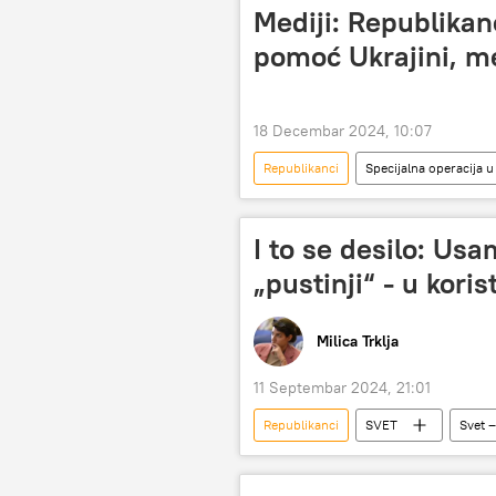
Mediji: Republikanc
pomoć Ukrajini, m
18 Decembar 2024, 10:07
Republikanci
Specijalna operacija u
I to se desilo: Usa
„pustinji“ - u koris
Milica Trklja
11 Septembar 2024, 21:01
Republikanci
SVET
Svet –
Kamala Haris
Kosovo i Metoh
Aleksandar Pavić
Entoni Blin