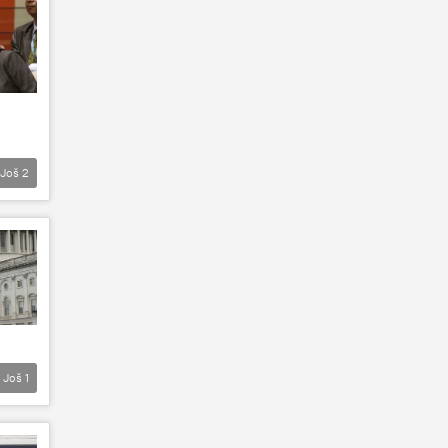
Još
2
Još
1