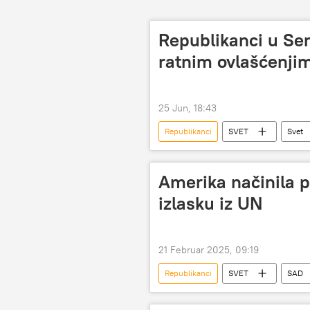
Republikanci u Sen
ratnim ovlašćenj
25 Jun, 18:43
Republikanci
SVET
Svet
Senat SAD
Amerika načinila 
izlasku iz UN
21 Februar 2025, 09:19
Republikanci
SVET
SAD