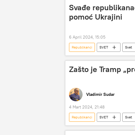
Svađe republikana
pomoć Ukrajini
6 April 2024, 15:05
Republikanci
SVET
Svet
SAD
Ukrajina
Zašto je Tramp „pr
Vladimir Sudar
4 Mart 2024, 21:48
Republikanci
SVET
Svet
Niki Hejli
predsednički izbori