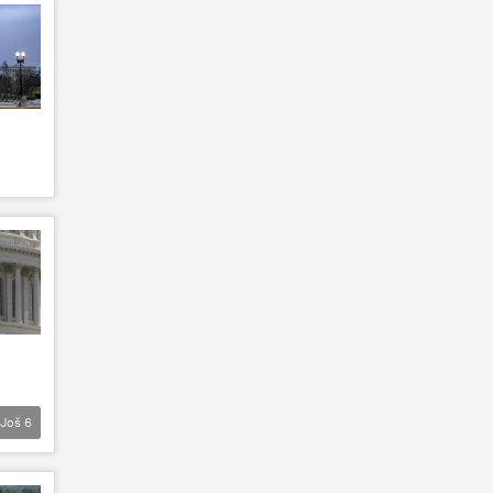
Još
6