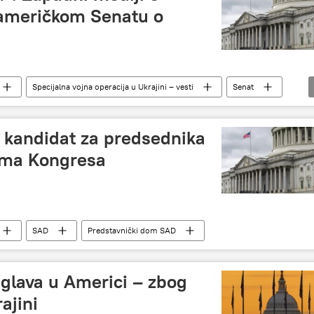
 američkom Senatu o
Specijalna vojna operacija u Ukrajini – vesti
Senat
Vladimir Zelenski
pomoć
Demokrate
 kandidat za predsednika
oma Kongresa
SAD
Predstavnički dom SAD
glava u Americi – zbog
ajini