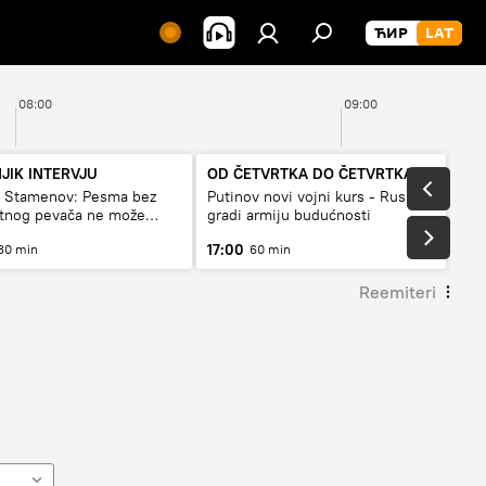
08:00
09:00
JIK INTERVJU
OD ČETVRTKA DO ČETVRTKA
a Stamenov: Pesma bez
Putinov novi vojni kurs - Rusija
etnog pevača ne može
gradi armiju budućnosti
a živi
17:00
30 min
60 min
Reemiteri