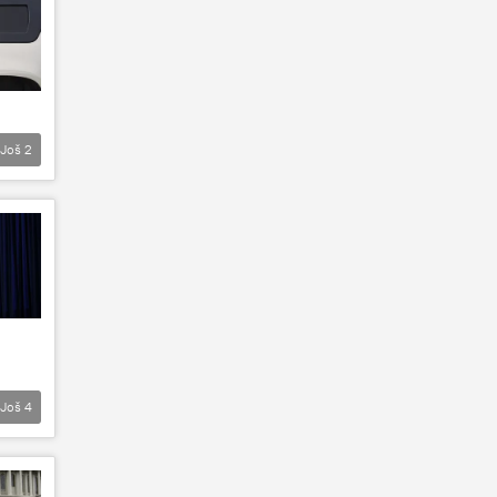
Još
2
Još
4