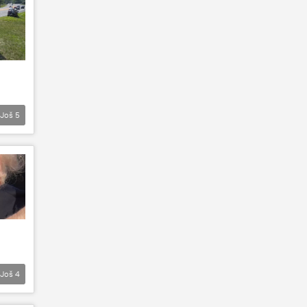
Još
5
Još
4