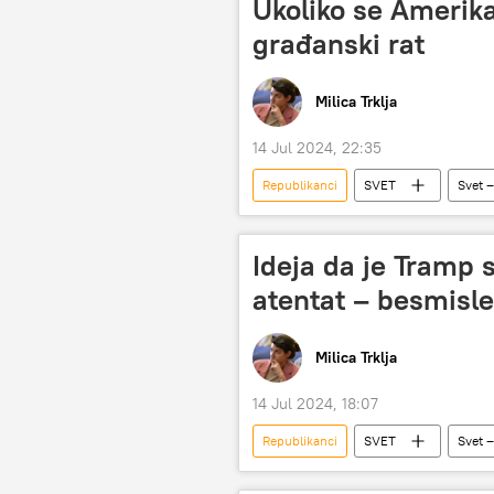
Ukoliko se Amerika 
građanski rat
Milica Trklja
14 Jul 2024, 22:35
Republikanci
SVET
Svet –
Amerika
atentat
po
Ideja da je Tramp 
atentat – besmisle
Milica Trklja
14 Jul 2024, 18:07
Republikanci
SVET
Svet –
Branko Pavlović
duboka drža