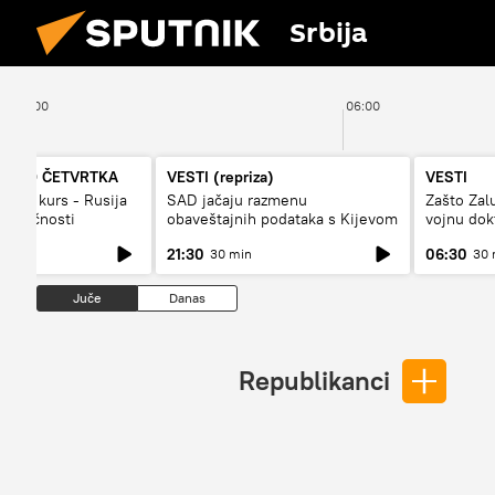
Srbija
05:00
06:00
A DO ČETVRTKA
VESTI (repriza)
VESTI
vojni kurs - Rusija
SAD jačaju razmenu
Zašto Zal
budućnosti
obaveštajnih podataka s Kijevom
vojnu dok
21:30
06:30
30 min
30 
Juče
Danas
Republikanci