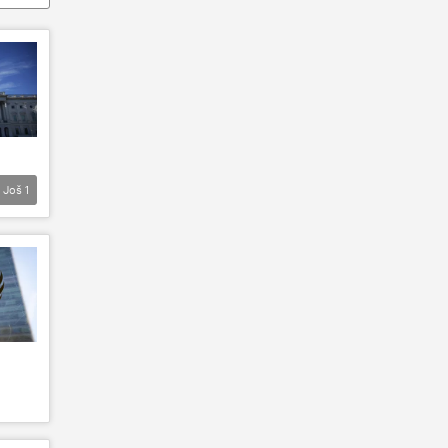
Još
1