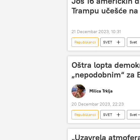
Još 16 američkih d
Trampu učešće na
21 Decembar 2023, 10:31
Republikanci
SVET
Svet
Demokrate
predsednički izbo
Oštra lopta demok
„nepodobnim“ za B
Milica Trklja
20 Decembar 2023, 22:23
Republikanci
SVET
Svet –
predsednički izbori u SAD
Do
„Uzavrela atmofera