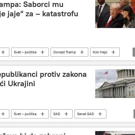
Trampa: Saborci mu
e jaje“ za – katastrofu
Svet – politika
Donald Tramp
Niki Hejli
u Americi
publikanci protiv zakona
́i Ukrajini
Svet – politika
SAD
Senat SAD