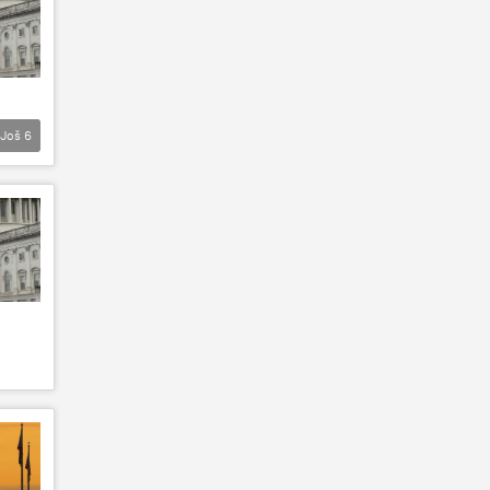
Još
6