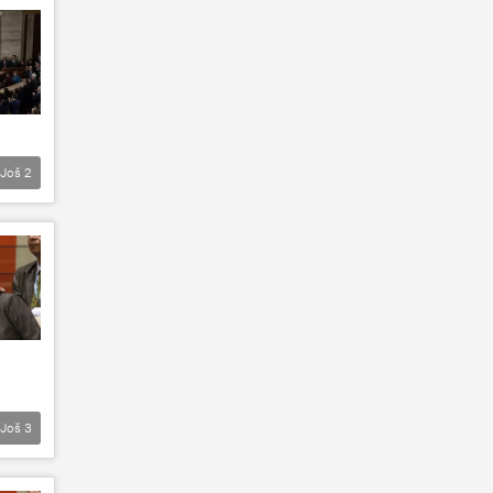
Još
2
Još
3