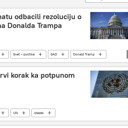
atu odbacili rezoluciju o
ima Donalda Trampa
Svet – politika
SAD
Donald Tramp
prvi korak ka potpunom
UN
izlazak