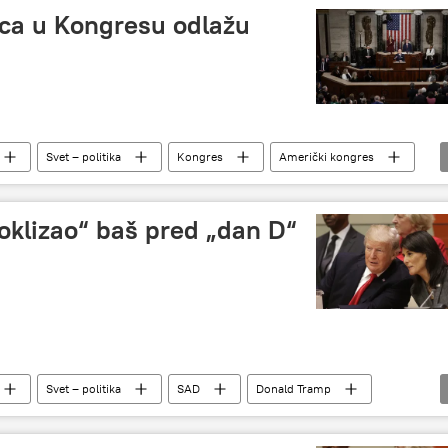
ca u Kongresu odlažu
Svet – politika
Kongres
Američki kongres
oklizao“ baš pred „dan D“
Svet – politika
SAD
Donald Tramp
 u SAD
Analize i mišljenja