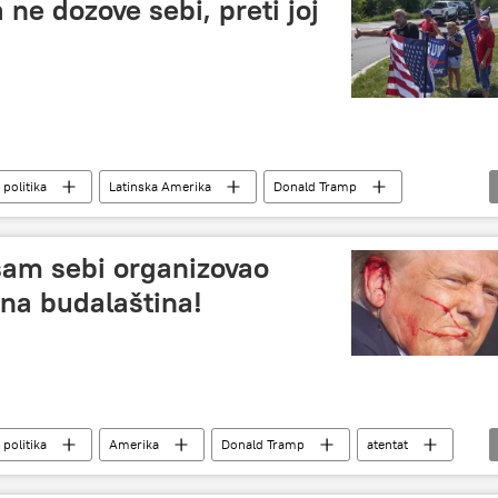
ne dozove sebi, preti joj
 politika
Latinska Amerika
Donald Tramp
kušaj ubistva
Demokrate
predsednički izbori u SAD
sam sebi organizovao
na budalaština!
 politika
Amerika
Donald Tramp
atentat
va
predsednički izbori u SAD
pokušaj ubistva