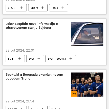
SPORT
Sport
Tenis
Laslo Đere
Lekar saopštio nove informacije o
zdravstvenom stanju Bajdena
22 Jul 2024, 22:01
SVET
Svet
Svet – politika
Džozef Bajden
Spektakl u Beogradu okončan novom
pobedom Srbije!
22 Jul 2024, 21:54