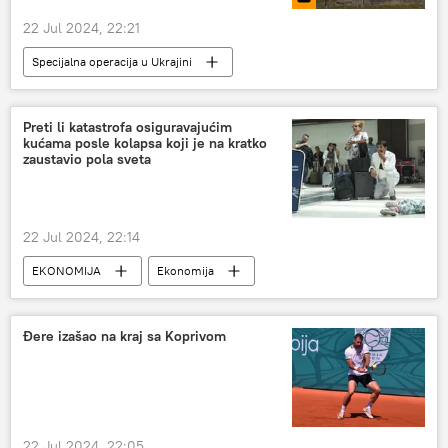
22 Jul 2024, 22:21
Specijalna operacija u Ukrajini
Specijalna vojna operacija u Ukrajini – vesti
Rusija
Rusija – politika
Preti li katastrofa osiguravajućim
kućama posle kolapsa koji je na kratko
zaustavio pola sveta
22 Jul 2024, 22:14
EKONOMIJA
Ekonomija
Svet – ekonomija
Đere izašao na kraj sa Koprivom
22 Jul 2024, 22:05