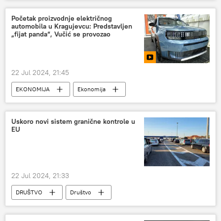
SAD
Početak proizvodnje električnog
automobila u Kragujevcu: Predstavljen
„fijat panda“, Vučić se provozao
22 Jul 2024, 21:45
EKONOMIJA
Ekonomija
Srbija – ekonomija
automobilska industrija
Automobili
Uskoro novi sistem granične kontrole u
EU
22 Jul 2024, 21:33
DRUŠTVO
Društvo
Evropska unija (EU)