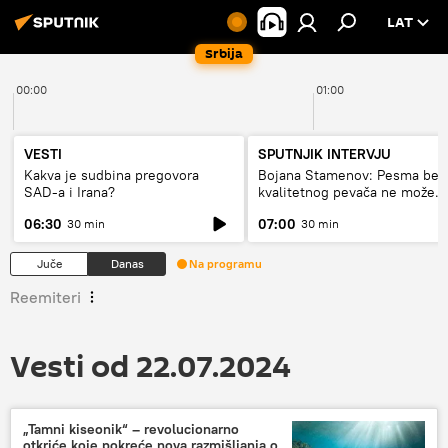
LAT
Srbija
00:00
01:00
VESTI
SPUTNJIK INTERVJU
Kakva je sudbina pregovora
Bojana Stamenov: Pesma bez
SAD-a i Irana?
kvalitetnog pevača ne može
dugo da živi
06:30
07:00
30 min
30 min
Juče
Danas
Na programu
Reemiteri
Vesti od 22.07.2024
„Tamni kiseonik“ – revolucionarno
otkriće koje pokreće nova razmišljanja o