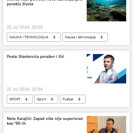
poreklu života
22 Jul 2024, 23:00
NAUKA I TEHNOLOGIJA
Nauka i tehnologija
Društvo
Izumi i otkrića
Posle Stankovića poražen i Ilić
22 Jul 2024, 22:54
SPORT
Sport
Fudbal
Nele Karajlić: Zapad više nije superioran
kao '90-ih