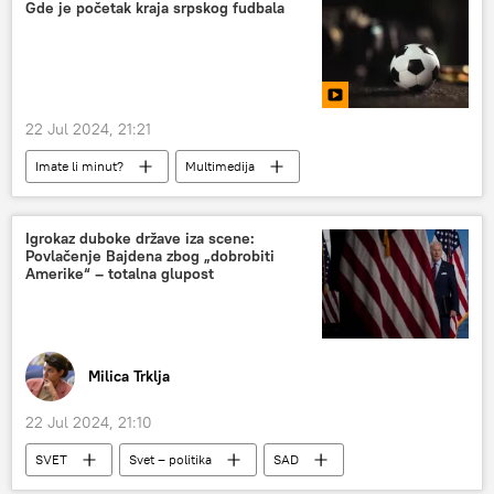
Gde je početak kraja srpskog fudbala
22 Jul 2024, 21:21
Imate li minut?
Multimedija
Igrokaz duboke države iza scene:
Povlačenje Bajdena zbog „dobrobiti
Amerike“ – totalna glupost
Milica Trklja
22 Jul 2024, 21:10
SVET
Svet – politika
SAD
Donald Tramp
Džozef Bajden