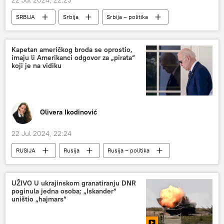
22 Jul 2024, 22:25
SRBIJA
Srbija
Srbija – politika
Srbija – hronika
Hronika
Kapetan američkog broda se oprostio,
imaju li Amerikanci odgovor za „pirata“
koji je na vidiku
Olivera Ikodinović
22 Jul 2024, 22:24
RUSIJA
Rusija
Rusija – politika
Svet
Analize i mišljenja
Specijalna vojna operacija u Ukrajini – vesti
UŽIVO U ukrajinskom granatiranju DNR
poginula jedna osoba; „Iskander“
SAD
Izbori u Americi
Džozef Bajden
uništio „hajmars“