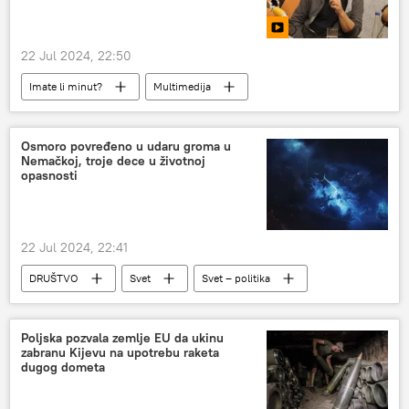
22 Jul 2024, 22:50
Imate li minut?
Multimedija
Osmoro povređeno u udaru groma u
Nemačkoj, troje dece u životnoj
opasnosti
22 Jul 2024, 22:41
DRUŠTVO
Svet
Svet – politika
Poljska pozvala zemlje EU da ukinu
zabranu Kijevu na upotrebu raketa
dugog dometa