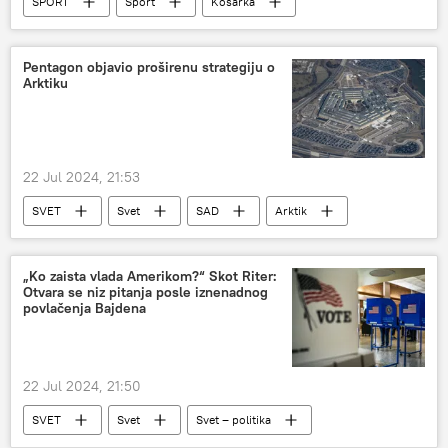
SPORT
Sport
Košarka
OI 2024 - Srbija
OI 2024 - vesti
OI 2024 - izveštaji
Pentagon objavio proširenu strategiju o
Arktiku
22 Jul 2024, 21:53
SVET
Svet
SAD
Arktik
strategija
„Ko zaista vlada Amerikom?“ Skot Riter:
Otvara se niz pitanja posle iznenadnog
povlačenja Bajdena
22 Jul 2024, 21:50
SVET
Svet
Svet – politika