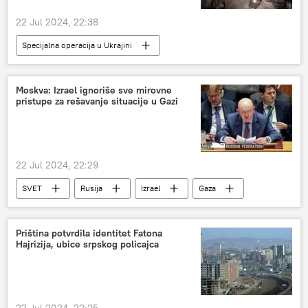
22 Jul 2024, 22:38
Specijalna operacija u Ukrajini
Specijalna vojna operacija u Ukrajini – vesti
Poljska
Ukrajina
Moskva: Izrael ignoriše sve mirovne
pristupe za rešavanje situacije u Gazi
22 Jul 2024, 22:29
SVET
Rusija
Izrael
Gaza
Vasilij Nebenzja
Priština potvrdila identitet Fatona
Hajrizija, ubice srpskog policajca