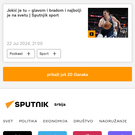
Kamala Haris
Demokrate
Jokić je tu – glavom i bradom i najbolji
je na svetu | Sputnjik sport
duboka država
predsednički izbori u SAD
Srđa Trifković
22 Jul 2024, 21:00
Podkast
Sport
Emisija „Sputnjik sport“
prikaži još 20 članaka
Srbija
SVET
POLITIKA
EKONOMIJA
DRUŠTVO
NAORUŽANJE