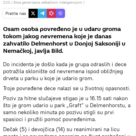
CC0
/ Slika generisana veštačkom inteligencijom /
Pratite nas
Osam osoba povređeno je u udaru groma
tokom jakog nevremena koje je danas
zahvatilo Delmenhorst u Donjoj Saksoniji u
Nemačkoj, javlja Bild.
Do incidenta je došlo kada je grupa odraslih i dece
potražila sklonište od nevremena ispod obližnjeg
drveta u parku u koje je udario grom.
Troje povređene dece nalazi se u životnoj opasnosti.
Poziv za hitne slučajeve stigao je u 16.15 sati nakon
što je grom udario u park „Graft“ u Delmenhorstu, a
samo nekoliko minuta po pozivu stigli su prvi
spasioci i pružili pomoć povređenima.
Dečak (5) i devojčica (14) su reanimirani na licu