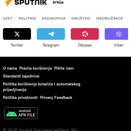
Srbija
SVET
POLITIKA
EKONOMIJA
DRUŠTVO
NAORUŽANJE
Twitter
Telegram
Odysee
Viber
O nama
Pravila korišćenja
Pišite nam
Standardi zajednice
Politika korišćenja kolačića i automatskog
prijavljivanja
Politika privatnosti
Privacy Feedback
© 2026 Sputnik Sva prava zadržana. 18+