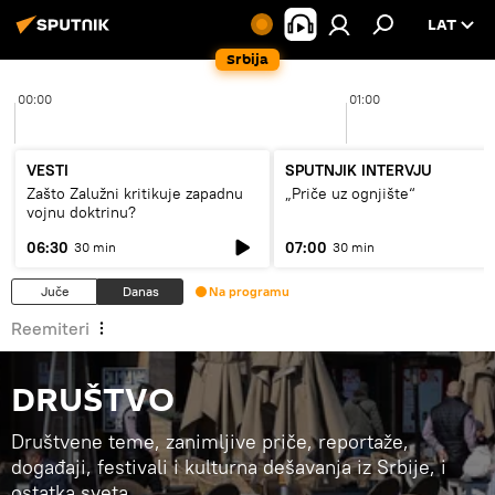
LAT
Srbija
00:00
01:00
VESTI
SPUTNJIK INTERVJU
Zašto Zalužni kritikuje zapadnu
„Priče uz ognjište“
vojnu doktrinu?
06:30
07:00
30 min
30 min
Juče
Danas
Na programu
Reemiteri
DRUŠTVO
Društvene teme, zanimljive priče, reportaže,
događaji, festivali i kulturna dešavanja iz Srbije, i
ostatka sveta