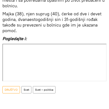
mesta i sa povredama opasnim po život prebačeni u
bolnicu.
Majka (38), njen suprug (40), ćerke od dve i devet
godina, dvanaestogodišnji sin i 31-godišnji rođak
takođe su prevezeni u bolnicu gde im je ukazana
pomoć.
Pogledajte i:
DRUŠTVO
Svet
Svet – politika