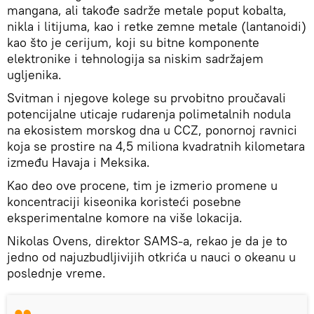
mangana, ali takođe sadrže metale poput kobalta,
nikla i litijuma, kao i retke zemne metale (lantanoidi)
kao što je cerijum, koji su bitne komponente
elektronike i tehnologija sa niskim sadržajem
ugljenika.
Svitman i njegove kolege su prvobitno proučavali
potencijalne uticaje rudarenja polimetalnih nodula
na ekosistem morskog dna u CCZ, ponornoj ravnici
koja se prostire na 4,5 miliona kvadratnih kilometara
između Havaja i Meksika.
Kao deo ove procene, tim je izmerio promene u
koncentraciji kiseonika koristeći posebne
eksperimentalne komore na više lokacija.
Nikolas Ovens, direktor SAMS-a, rekao je da je to
jedno od najuzbudljivijih otkrića u nauci o okeanu u
poslednje vreme.