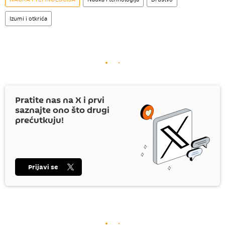
Izumi i otkrića
Pratite nas na
X
i prvi
saznajte ono što drugi
prećutkuju!
Prijavi se