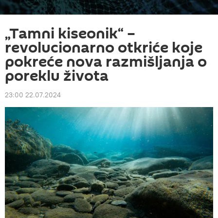
„Tamni kiseonik“ –
revolucionarno otkriće koje
pokreće nova razmišljanja o
poreklu života
23:00 22.07.2024