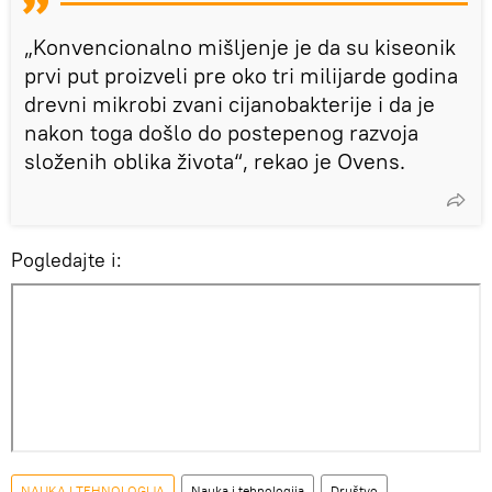
„Konvencionalno mišljenje je da su kiseonik
prvi put proizveli pre oko tri milijarde godina
drevni mikrobi zvani cijanobakterije i da je
nakon toga došlo do postepenog razvoja
složenih oblika života“, rekao je Ovens.
Pogledajte i:
NAUKA I TEHNOLOGIJA
Nauka i tehnologija
Društvo