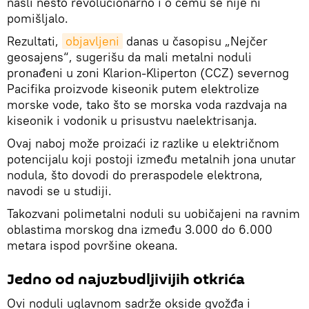
našli nešto revolucionarno i o čemu se nije ni
pomišljalo.
Rezultati,
objavljeni
danas u časopisu „Nejčer
geosajens“, sugerišu da mali metalni noduli
pronađeni u zoni Klarion-Kliperton (CCZ) severnog
Pacifika proizvode kiseonik putem elektrolize
morske vode, tako što se morska voda razdvaja na
kiseonik i vodonik u prisustvu naelektrisanja.
Ovaj naboj može proizaći iz razlike u električnom
potencijalu koji postoji između metalnih jona unutar
nodula, što dovodi do preraspodele elektrona,
navodi se u studiji.
Takozvani polimetalni noduli su uobičajeni na ravnim
oblastima morskog dna između 3.000 do 6.000
metara ispod površine okeana.
Jedno od najuzbudljivijih otkrića
Ovi noduli uglavnom sadrže okside gvožđa i