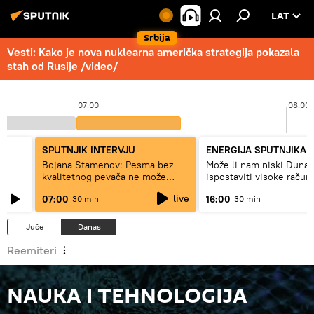
LAT
Srbija
Vesti: Kako je nova nuklearna američka strategija pokazala
stah od Rusije /video/
07:00
08:00
SPUTNJIK INTERVJU
ENERGIJA SPUTNJIKA
a
Bojana Stamenov: Pesma bez
Može li nam niski Dunav
kvalitetnog pevača ne može
ispostaviti visoke račun
dugo da živi
struju, ili restrikcije
live
07:00
16:00
30 min
30 min
Juče
Danas
Reemiteri
NAUKA I TEHNOLOGIJA