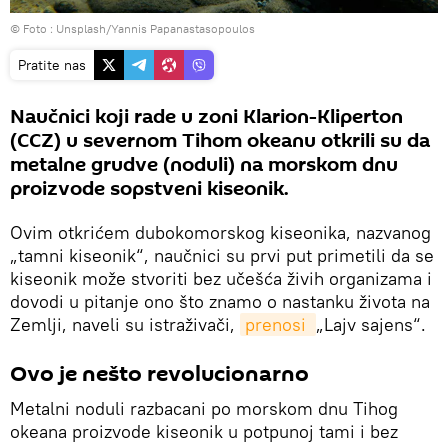
© Foto :
Unsplash/Yannis Papanastasopoulos
Pratite nas
Naučnici koji rade u zoni Klarion-Kliperton
(CCZ) u severnom Tihom okeanu otkrili su da
metalne grudve (noduli) na morskom dnu
proizvode sopstveni kiseonik.
Ovim otkrićem dubokomorskog kiseonika, nazvanog
„tamni kiseonik“, naučnici su prvi put primetili da se
kiseonik može stvoriti bez učešća živih organizama i
dovodi u pitanje ono što znamo o nastanku života na
Zemlji, naveli su istraživači,
prenosi 
„Lajv sajens“.
Ovo je nešto revolucionarno
Metalni noduli razbacani po morskom dnu Tihog
okeana proizvode kiseonik u potpunoj tami i bez