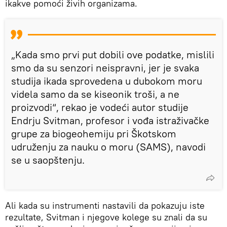
ikakve pomoći živih organizama.
„Kada smo prvi put dobili ove podatke, mislili
smo da su senzori neispravni, jer je svaka
studija ikada sprovedena u dubokom moru
videla samo da se kiseonik troši, a ne
proizvodi“, rekao je vodeći autor studije
Endrju Svitman, profesor i vođa istraživačke
grupe za biogeohemiju pri Škotskom
udruženju za nauku o moru (SAMS), navodi
se u saopštenju.
Ali kada su instrumenti nastavili da pokazuju iste
rezultate, Svitman i njegove kolege su znali da su