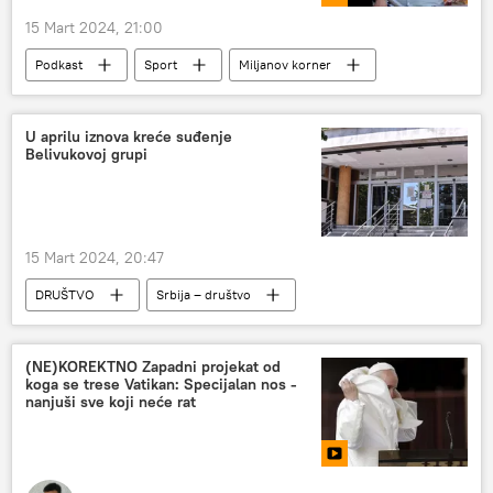
15 Mart 2024, 21:00
Podkast
Sport
Miljanov korner
U aprilu iznova kreće suđenje
Belivukovoj grupi
15 Mart 2024, 20:47
DRUŠTVO
Srbija – društvo
Srbija – hronika
Društvo
Hronika
(NE)KOREKTNO Zapadni projekat od
koga se trese Vatikan: Specijalan nos -
nanjuši sve koji neće rat