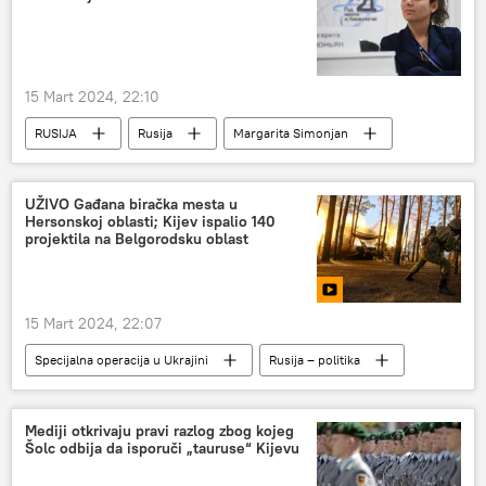
15 Mart 2024, 22:10
RUSIJA
Rusija
Margarita Simonjan
Belgorodska oblast
Specijalna vojna operacija u Ukrajini – vesti
UŽIVO Gađana biračka mesta u
Hersonskoj oblasti; Kijev ispalio 140
projektila na Belgorodsku oblast
15 Mart 2024, 22:07
Specijalna operacija u Ukrajini
Rusija – politika
Rusija
Rusija – vojska i naoružanje
Specijalna vojna operacija u Ukrajini – vesti
Mediji otkrivaju pravi razlog zbog kojeg
Šolc odbija da isporuči „tauruse“ Kijevu
Ukrajina