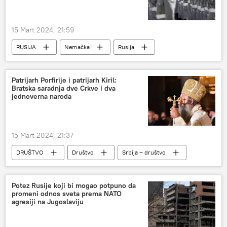
15 Mart 2024, 21:59
RUSIJA
Nemačka
Rusija
Rusija – vojska i naoružanje
Bundesver
vojna pomoć
Ukrajina
Patrijarh Porfirije i patrijarh Kiril:
Bratska saradnja dve Crkve i dva
jednoverna naroda
15 Mart 2024, 21:37
DRUŠTVO
Društvo
Srbija – društvo
Rusija – društvo
SPC
patrijarh Porfirije
Patrijarh Kiril
Potez Rusije koji bi mogao potpuno da
promeni odnos sveta prema NATO
agresiji na Jugoslaviju