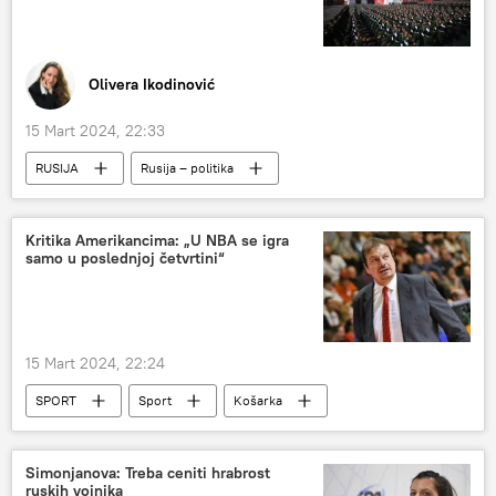
Olivera Ikodinović
15 Mart 2024, 22:33
RUSIJA
Rusija – politika
predsednički izbori
Vladimir Putin
Analize i mišljenja
Zapad
Kritika Amerikancima: „U NBA se igra
samo u poslednjoj četvrtini“
Specijalna vojna operacija u Ukrajini – vesti
15 Mart 2024, 22:24
SPORT
Sport
Košarka
NBA
Simonjanova: Treba ceniti hrabrost
ruskih vojnika