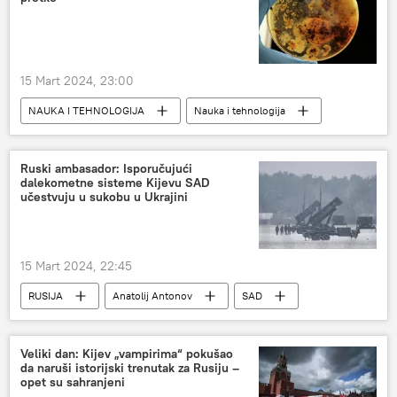
15 Mart 2024, 23:00
NAUKA I TEHNOLOGIJA
Nauka i tehnologija
Živi svet i genetika
Švedska
DNK
Ruski ambasador: Isporučujući
dalekometne sisteme Kijevu SAD
učestvuju u sukobu u Ukrajini
15 Mart 2024, 22:45
RUSIJA
Anatolij Antonov
SAD
Rusija
Veliki dan: Kijev „vampirima“ pokušao
da naruši istorijski trenutak za Rusiju –
opet su sahranjeni