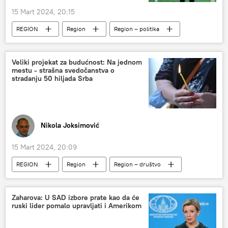
15 Mart 2024, 20:15
REGION
Region
Region – politika
Crna Gora
NATO
Veliki projekat za budućnost: Na jednom
mestu - strašna svedočanstva o
stradanju 50 hiljada Srba
Nikola Joksimović
15 Mart 2024, 20:09
REGION
Region
Region – društvo
žrtve
srpske žrtve
Kosovo i Metohija (KiM)
ratovi devedesetih
Zaharova: U SAD izbore prate kao da će
ruski lider pomalo upravljati i Amerikom
SFRJ
Raspad SFRJ
rat u SFRJ