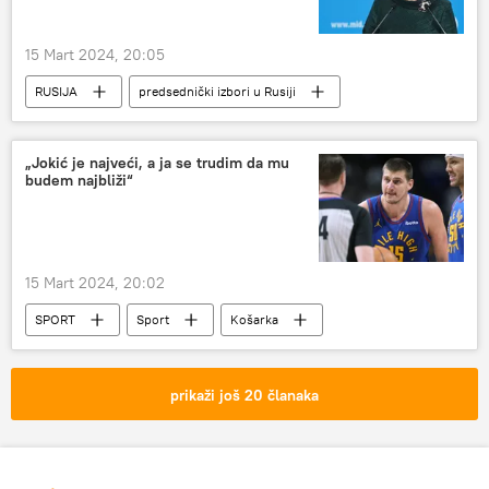
15 Mart 2024, 20:05
RUSIJA
predsednički izbori u Rusiji
Marija Zaharova
SAD
„Jokić je najveći, a ja se trudim da mu
budem najbliži“
15 Mart 2024, 20:02
SPORT
Sport
Košarka
Nikola Jokić
NBA
NBA u bojama Srbije
prikaži još 20 članaka