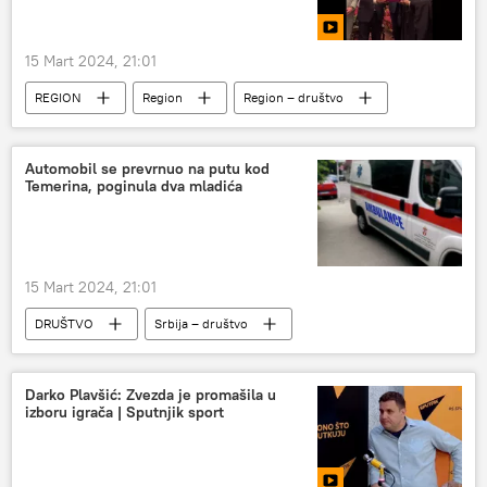
15 Mart 2024, 21:01
REGION
Region
Region – društvo
Republika Srpska (RS)
Vladimir Putin
Rusija
SPC
Automobil se prevrnuo na putu kod
Temerina, poginula dva mladića
15 Mart 2024, 21:01
DRUŠTVO
Srbija – društvo
Srbija – hronika
Društvo
Hronika
Darko Plavšić: Zvezda je promašila u
izboru igrača | Sputnjik sport