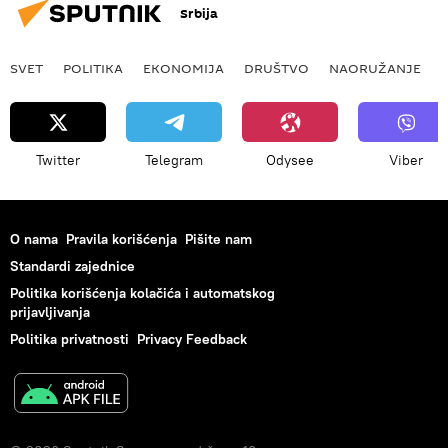
Srbija
SVET
POLITIKA
EKONOMIJA
DRUŠTVO
NAORUŽANJE
Twitter
Telegram
Odysee
Viber
O nama
Pravila korišćenja
Pišite nam
Standardi zajednice
Politika korišćenja kolačića i automatskog
prijavljivanja
Politika privatnosti
Privacy Feedback