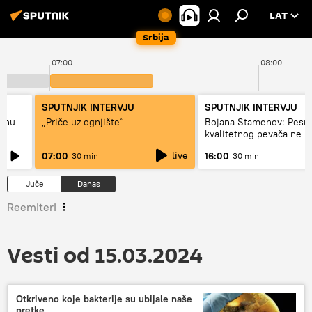
LAT
Srbija
07:00
08:00
SPUTNJIK INTERVJU
SPUTNJIK INTERVJU
adnu
„Priče uz ognjište“
Bojana Stamenov: Pesm
kvalitetnog pevača ne 
dugo da živi
live
07:00
16:00
30 min
30 min
Juče
Danas
Reemiteri
Vesti od 15.03.2024
Otkriveno koje bakterije su ubijale naše
pretke