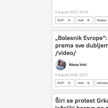
6 Avgust 2023, 22:30
SVET
Svet
Poljska
„Bolesnik Evrope“
prema sve dublje
/video/
Nikola Vrzić
6 Avgust 2023, 22:27
SVET
Svet
Nemačk
Novi Sputnjik poredak s Nikolom Vrzic
Širi se protest Grk
ležaljki barova na