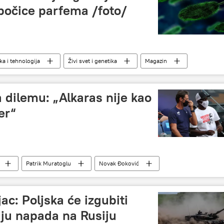
 bočice parfema /foto/
a i tehnologija
Živi svet i genetika
Magazin
 dilemu: „Alkaras nije kao
er“
Patrik Muratoglu
Novak Đoković
Rodžer Federer
c: Poljska će izgubiti
aju napada na Rusiju