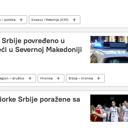
a – politika
Kosovo i Metohija (KiM)
 Srbije povređeno u
ći u Severnoj Makedoniji
egion – društvo
Hronika
Srbija – hronika
niorke Srbije poražene sa