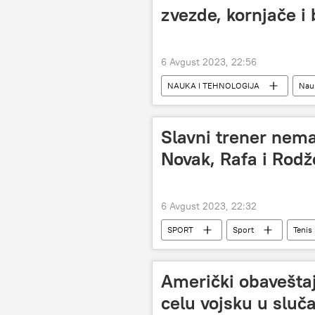
zvezde, kornjače i
6 Avgust 2023, 22:56
NAUKA I TEHNOLOGIJA
Nauk
Slavni trener nema
Novak, Rafa i Rodž
6 Avgust 2023, 22:32
SPORT
Sport
Tenis
Karlos Alkaras
Rafael Nadal
Američki obaveštaja
celu vojsku u sluč