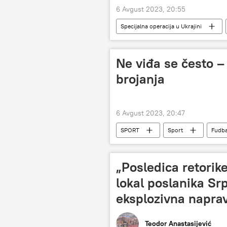
6 Avgust 2023, 20:55
Specijalna operacija u Ukrajini
Rusija – politika
Svet
Ne viđa se često –
brojanja
6 Avgust 2023, 20:47
SPORT
Sport
Fudba
„Posledica retorike
lokal poslanika Sr
eksplozivna napra
Teodor Anastasijević