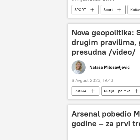
SPORT
Sport
Koša
Nova geopolitika: 
drugim pravilima, g
presudna /video/
Nataša Milosavljević
6 Avgust 2023, 19:43
RUSIJA
Rusija – politika
Ukrajina
Arsenal pobedio Ma
godine – za prvi tr