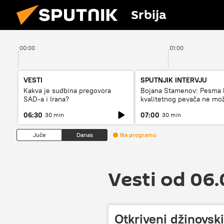
Srbija
00:00
01:00
VESTI
SPUTNJIK INTERVJU
Kakva je sudbina pregovora
Bojana Stamenov: Pesma 
SAD-a i Irana?
kvalitetnog pevača ne mo
dugo da živi
06:30
07:00
30 min
30 min
Juče
Danas
Na programu
Vesti od 06
Otkriveni džinovski