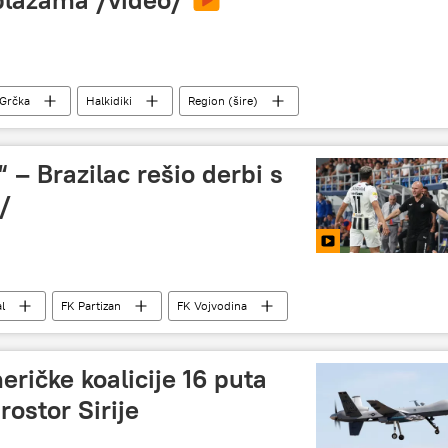
Grčka
Halkidiki
Region (šire)
 – Brazilac rešio derbi s
/
l
FK Partizan
FK Vojvodina
eričke koalicije 16 puta
rostor Sirije