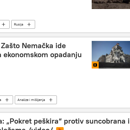
Rusija
: Zašto Nemačka ide
m ekonomskom opadanju
a
Analize i mišljenja
́em
Ekonomija
a: „Pokret peškira“ protiv suncobrana i
 plažama /video/