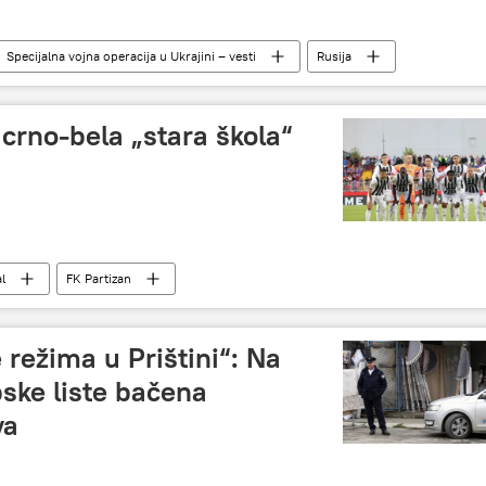
Specijalna vojna operacija u Ukrajini – vesti
Rusija
Svet – politika
 crno-bela „stara škola“
l
FK Partizan
 režima u Prištini“: Na
pske liste bačena
va