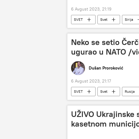
6 Avgust 2023, 21:19
SVET
Svet
Sirija
američka koalicija
Neko se setio Čerči
ugurao u NATO /v
Dušan Proroković
6 Avgust 2023, 21:17
SVET
Svet
Rusija
Emisija „Prorok“
Ukrajina
UŽIVO Ukrajinske 
kasetnom municij