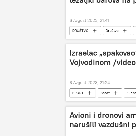
6 Avgust 2023, 21:41
DRUŠTVO
Društvo
Izraelac „spakovao“
Vojvodinom /video
6 Avgust 2023, 21:24
SPORT
Sport
Fudba
Avioni i dronovi am
narušili vazdušni p