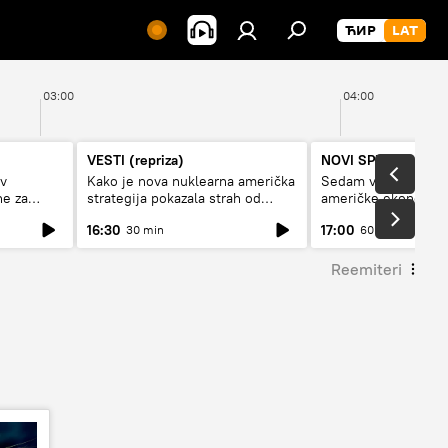
03:00
04:00
VESTI (repriza)
NOVI SPUTNJIK P
av
Kako je nova nuklearna američka
Sedam veličanstven
ne za
strategija pokazala strah od
američke ekonomij
Rusije?
16:30
17:00
30 min
60 min
Reemiteri