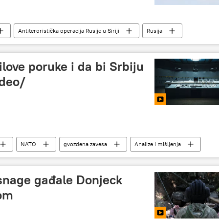
Antiteroristička operacija Rusije u Siriji
Rusija
love poruke i da bi Srbiju
ideo/
NATO
gvozdena zavesa
Analize i mišljenja
snage gađale Donjeck
om