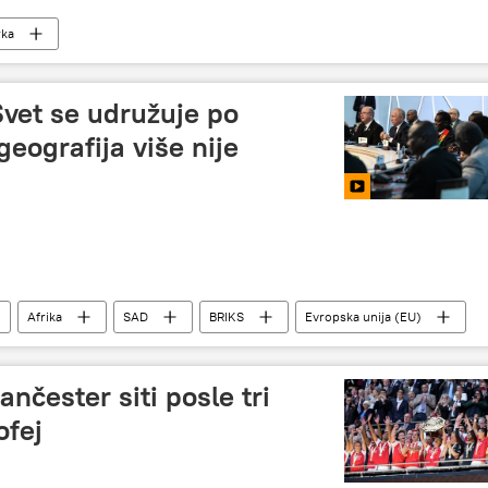
rka
Svet se udružuje po
eografija više nije
Afrika
SAD
BRIKS
Evropska unija (EU)
nčester siti posle tri
ofej