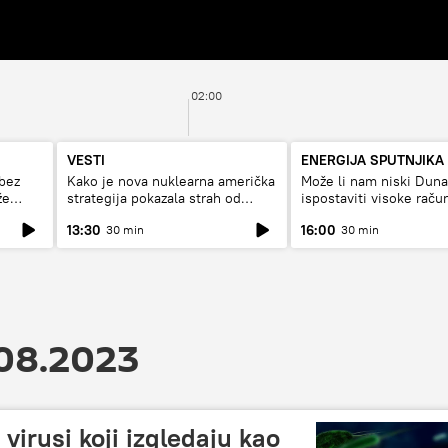
02:00
VESTI
ENERGIJA SPUTNJIKA
bez
Kako je nova nuklearna američka
Može li nam niski Dun
že
strategija pokazala strah od
ispostaviti visoke raču
Rusije?
struju, ili restrikcije
13:30
16:00
30 min
30 min
.08.2023
 virusi koji izgledaju kao