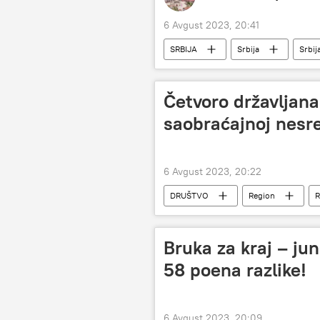
6 Avgust 2023, 20:41
SRBIJA
Srbija
Srbij
Četvoro državljana
saobraćajnoj nesre
6 Avgust 2023, 20:22
DRUŠTVO
Region
R
Bruka za kraj – ju
58 poena razlike!
6 Avgust 2023, 20:09