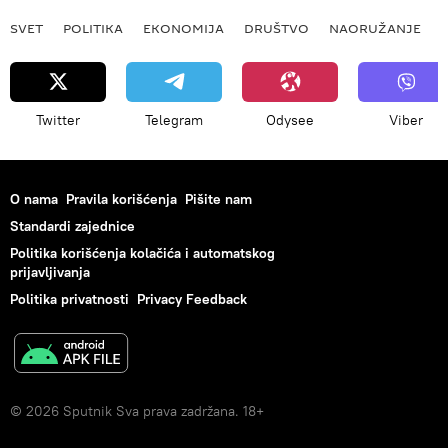
SVET
POLITIKA
EKONOMIJA
DRUŠTVO
NAORUŽANJE
Twitter
Telegram
Odysee
Viber
O nama
Pravila korišćenja
Pišite nam
Standardi zajednice
Politika korišćenja kolačića i automatskog
prijavljivanja
Politika privatnosti
Privacy Feedback
© 2026 Sputnik Sva prava zadržana. 18+