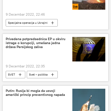
9 Decembar 2022, 22:46
Specijalna operacija u Ukrajini
Specijalna vojna operacija u Ukrajini – uživo
Specijalna vojna operacija u Ukrajini – vesti
Privedena potpredsednica EP u okviru
istrage o korupciji, umešana jedna
Rusija
Ukrajina
država Persijskog zaliva
9 Decembar 2022, 22:35
SVET
Svet – politika
Evropski parlament
Belgija
Putin: Rusija bi mogla da usvoji
američki princip preventivnog napada