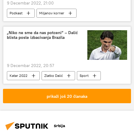
9 Decembar 2022, 21:00
Podkast
Miljanov korner
Miljan Milićević
„Niko ne sme da nas potceni“ – Dalić
blista posle izbacivanja Brazila
9 Decembar 2022, 20:57
Katar 2022
Zlatko Dalić
Sport
Fudbal
Katar 2022 – vesti
prikaži još 20 članaka
Srbija