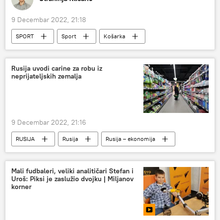
9 Decembar 2022, 21:18
SPORT
Sport
Košarka
KK Partizan
Rusija uvodi carine za robu iz
neprijateljskih zemalja
9 Decembar 2022, 21:16
RUSIJA
Rusija
Rusija – ekonomija
carina
Mali fudbaleri, veliki analitičari Stefan i
Uroš: Piksi je zaslužio dvojku | Miljanov
korner