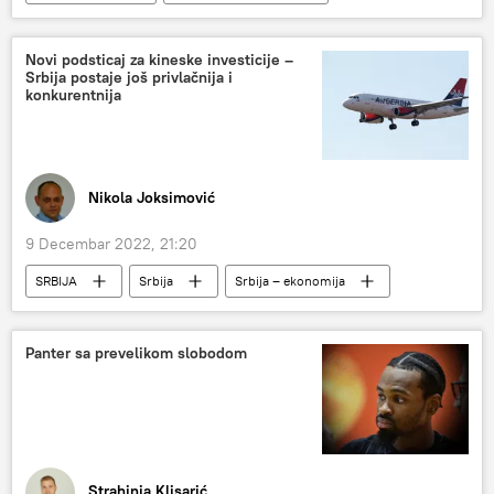
Banke i berza
Novi podsticaj za kineske investicije –
Srbija postaje još privlačnija i
konkurentnija
Nikola Joksimović
9 Decembar 2022, 21:20
SRBIJA
Srbija
Srbija – ekonomija
Er Srbija
Kina
avio-saobraćaj
linija
Dragana Mitrović
Panter sa prevelikom slobodom
Aleksandar Mitić
Ekonomija
Analize i mišljenja
Saobraćaj i infrastruktura
Strahinja Klisarić