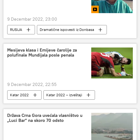
9 Decembar 2022, 23:00
RUSIJA
Dramatične ispovesti iz Donbasa
Mesijeva klasa i Emijeve čarolije za
polufinale Mundijala posle penala
9 Decembar 2022, 22:55
Katar 2022
Katar 2022 – izveštaji
Sport
Fudbal
Država Crna Gora uvećala vlasništvo u
„Luci Bar“ na skoro 70 odsto