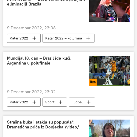
eliminaciji Brazila
9 Decembar 2022, 23:08
Katar 2022
Katar 2022 – kolumna
Sport
Mundijal iz Borine čorbe
Fudbal
Mundijal 18. dan – Brazil ide kući,
Argentina u polufinale
9 Decembar 2022, 23:02
Katar 2022
Sport
Fudbal
Katar 2022 – izveštaji
Strašna buka i stakla su popucala“:
Dramatična priča iz Donjecka /video/