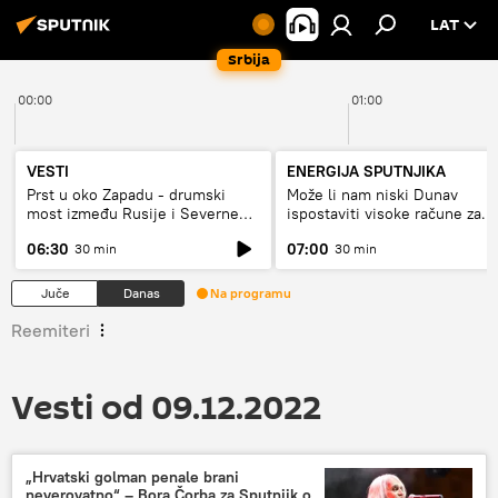
LAT
Srbija
00:00
01:00
VESTI
ENERGIJA SPUTNJIKA
Prst u oko Zapadu - drumski
Može li nam niski Dunav
most između Rusije i Severne
ispostaviti visoke račune za
Koreje
struju, ili restrikcije
06:30
07:00
30 min
30 min
Juče
Danas
Na programu
Reemiteri
Vesti od 09.12.2022
„Hrvatski golman penale brani
neverovatno“ – Bora Čorba za Sputnjik o