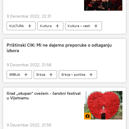
trka u naoružanju
9 Decembar 2022, 22:31
KULTURA
Kultura
Kultura – vesti
Film i serije
Život
Prištinski CIK: Mi ne dajemo preporuke o odlaganju
izbora
9 Decembar 2022, 21:58
SRBIJA
Srbija
Srbija – politika
Kosovo i Metohija (KiM)
Grad „okupan“ cvećem - čarobni festival
u Vijetnamu
9 Decembar 2022, 21:56