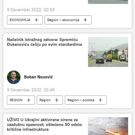
9 Decembar 2022, 22:53
EKONOMIJA
Region – ekonomija
Crna Gora
Načelnik istražnog zatvora: Spremiću
Đukanoviću ćeliju po svim standardima
Boban Novović
9 Decembar 2022, 22:49
REGION
Region
Region – politika
Crna Gora
UŽIVO U Ukrajini aktivirane sirene za
vazdušnu opasnost; oštećeno 50 odsto
kritične infrastrukture