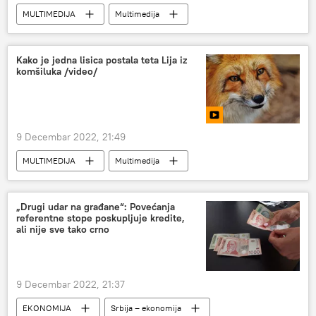
MULTIMEDIJA
Multimedija
foto-galerija
Kako je jedna lisica postala teta Lija iz
komšiluka /video/
9 Decembar 2022, 21:49
MULTIMEDIJA
Multimedija
Video-klub
„Drugi udar na građane“: Povećanja
referentne stope poskupljuje kredite,
ali nije sve tako crno
9 Decembar 2022, 21:37
EKONOMIJA
Srbija – ekonomija