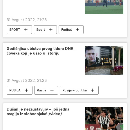
31 Avgust 2022, 21:28
SPORT
Sport
Fudbal
FK Partizan
FK Crvena zvezda
Godišnjica ubistva prvog lidera DNR -
čoveka koji je ušao u istoriju
31 Avgust 2022, 21:26
RUSIJA
Rusija
Rusija – politika
DNR
LNR
Aleksandar Zaharčenko
Dušan je nezaustavljiv – još jedna
magija iz slobodnjaka! /video/