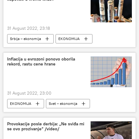
31 Avgust 2022, 23:18
Srbija – ekonomija
EKONOMIJA
Inflacija u evrozoni ponovo oborila
rekord, rastu cene hrane
31 Avgust 2022, 23:00
EKONOMIJA
Svet – ekonomija
Provokacije posle derbija: „Ne sviđa mi
se ovo prozivanje“ /video/