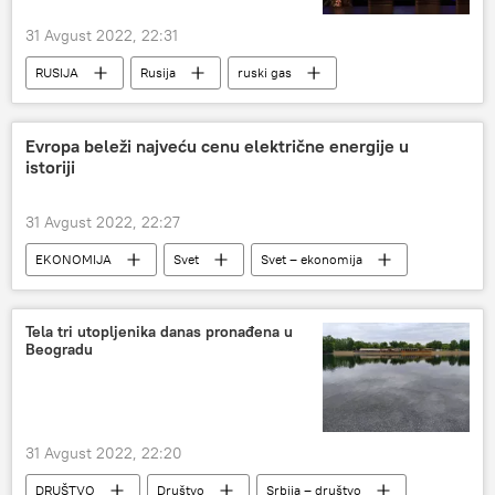
31 Avgust 2022, 22:31
RUSIJA
Rusija
ruski gas
Gasprom
Bugarska
Energetika
Evropa beleži najveću cenu električne energije u
istoriji
31 Avgust 2022, 22:27
EKONOMIJA
Svet
Svet – ekonomija
Ekonomija
Energetika
Gasprom
električna energija
Gas
cene
Tela tri utopljenika danas pronađena u
Beogradu
Gasprom
31 Avgust 2022, 22:20
DRUŠTVO
Društvo
Srbija – društvo