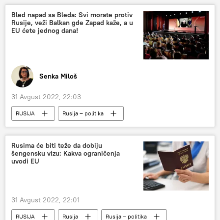
Bled napad sa Bleda: Svi morate protiv
Rusije, veži Balkan gde Zapad kaže, a u
EU ćete jednog dana!
Senka Miloš
31 Avgust 2022, 22:03
RUSIJA
Rusija – politika
Evropska unija (EU)
SAD
Bled
Srbija
Srbija – politika
Rusima će biti teže da dobiju
šengensku vizu: Kakva ograničenja
Dušan Proroković
Analize i mišljenja
uvodi EU
Zapadni Balkan
31 Avgust 2022, 22:01
RUSIJA
Rusija
Rusija – politika