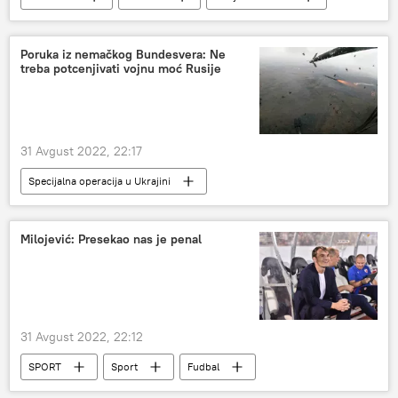
Beograd
Poruka iz nemačkog Bundesvera: Ne
treba potcenjivati vojnu moć Rusije
31 Avgust 2022, 22:17
Specijalna operacija u Ukrajini
Specijalna vojna operacija u Ukrajini – vesti
Ukrajina
Rusija
Milojević: Presekao nas je penal
Rusija – vojska i naoružanje
Nemačka
Bundesver
31 Avgust 2022, 22:12
SPORT
Sport
Fudbal
FK Crvena zvezda