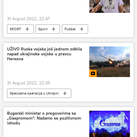
31 Avgust 2022, 22:47
SPORT
Sport
Fudbal
FK Partizan
UŽIVO Ruska vojska još jednom odbila
napad ukrajinske vojske u pravcu
Hersona
31 Avgust 2022, 22:35
Specijalna operacija u Ukrajini
Specijalna vojna operacija u Ukrajini – uživo
Rusija
LNR
Donbas
DNR
Bugarski ministar o pregovorima sa
„Gaspromom“: Nadamo se pozitivnom
ishodu