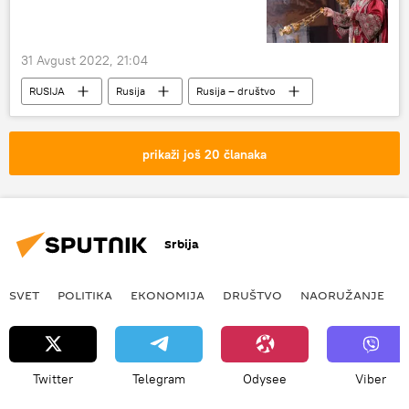
31 Avgust 2022, 21:04
RUSIJA
Rusija
Rusija – društvo
Društvo
RPC
Ukrajina
prikaži još 20 članaka
Srbija
SVET
POLITIKA
EKONOMIJA
DRUŠTVO
NAORUŽANJE
Twitter
Telegram
Odysee
Viber