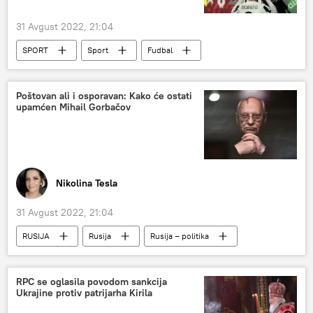
31 Avgust 2022, 21:04
SPORT
Sport
Fudbal
Dušan Vlahović
Poštovan ali i osporavan: Kako će ostati
upamćen Mihail Gorbačov
Nikolina Tesla
31 Avgust 2022, 21:04
RUSIJA
Rusija
Rusija – politika
Mihail Gorbačov
RPC se oglasila povodom sankcija
Ukrajine protiv patrijarha Kirila