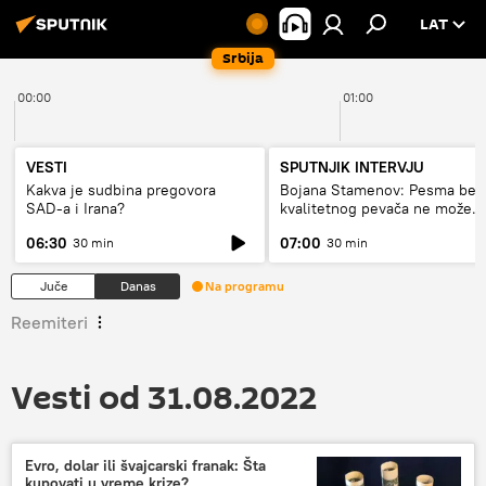
LAT
Srbija
00:00
01:00
VESTI
SPUTNJIK INTERVJU
Kakva je sudbina pregovora
Bojana Stamenov: Pesma bez
SAD-a i Irana?
kvalitetnog pevača ne može
dugo da živi
06:30
07:00
30 min
30 min
Juče
Danas
Na programu
Reemiteri
Vesti od 31.08.2022
Evro, dolar ili švajcarski franak: Šta
kupovati u vreme krize?