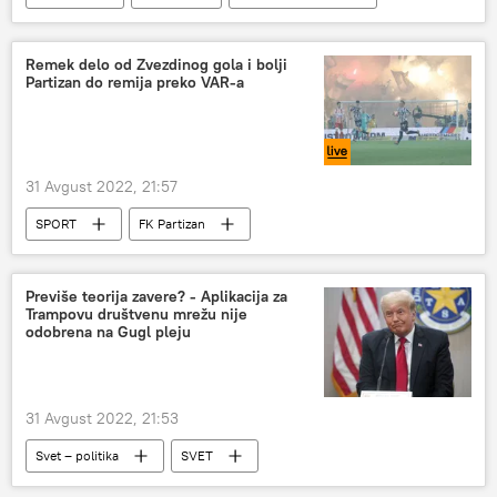
Evropska unija (EU)
vize
Remek delo od Zvezdinog gola i bolji
Partizan do remija preko VAR-a
31 Avgust 2022, 21:57
SPORT
FK Partizan
FK Crvena zvezda
večiti derbi
Sport
Fudbal
Previše teorija zavere? - Aplikacija za
Trampovu društvenu mrežu nije
odobrena na Gugl pleju
31 Avgust 2022, 21:53
Svet – politika
SVET