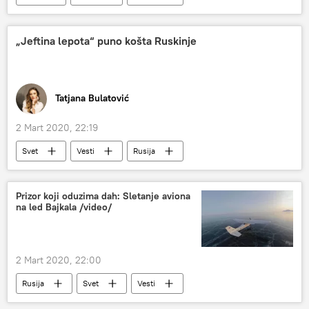
atomska bomba
reagovanje
Ukrajina
Aleksej Puškov
„Jeftina lepota“ puno košta Ruskinje
Tatjana Bulatović
2 Mart 2020, 22:19
Svet
Vesti
Rusija
kozmetika
kozmetički salon
Ruska medicina
Prizor koji oduzima dah: Sletanje aviona
na led Bajkala /video/
2 Mart 2020, 22:00
Rusija
Svet
Vesti
Bajkalsko jezero
Bajkal