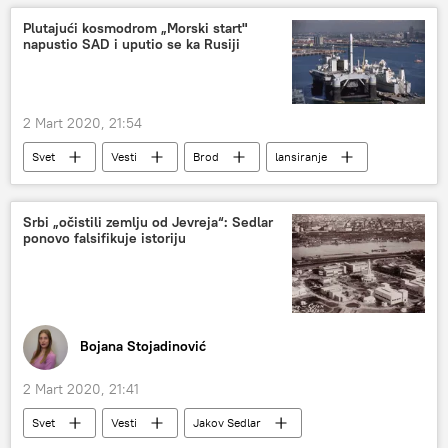
Plutajući kosmodrom „Morski start"
napustio SAD i uputio se ka Rusiji
2 Mart 2020, 21:54
Svet
Vesti
Brod
lansiranje
platforma
Slavjansk
Srbi „očistili zemlju od Jevreja“: Sedlar
ponovo falsifikuje istoriju
Bojana Stojadinović
2 Mart 2020, 21:41
Svet
Vesti
Jakov Sedlar