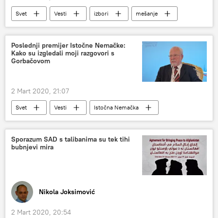
Svet
Vesti
izbori
mešanje
Bernard Berni Sanders
Poslednji premijer Istočne Nemačke:
Kako su izgledali moji razgovori s
Gorbačovom
2 Mart 2020, 21:07
Svet
Vesti
Istočna Nemačka
Mihail Gorbačov
Evropa
Sporazum SAD s talibanima su tek tihi
bubnjevi mira
Nikola Joksimović
2 Mart 2020, 20:54