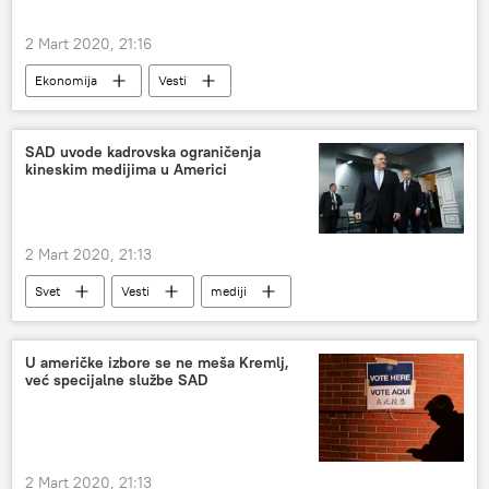
2 Mart 2020, 21:16
Ekonomija
Vesti
SAD uvode kadrovska ograničenja
kineskim medijima u Americi
2 Mart 2020, 21:13
Svet
Vesti
mediji
ograničenja
U američke izbore se ne meša Kremlj,
već specijalne službe SAD
2 Mart 2020, 21:13