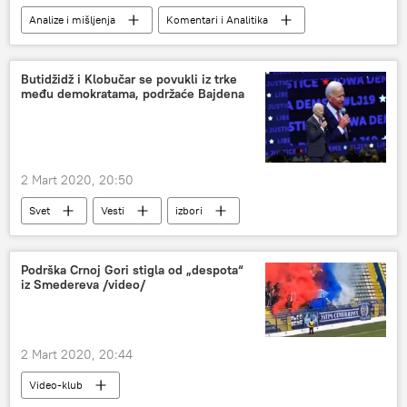
Analize i mišljenja
Komentari i Analitika
Kriza u Avganistanu
mirovni proces
mirovni sporazum
mirovni pregovori
Butidžidž i Klobučar se povukli iz trke
među demokratama, podržaće Bajdena
sporazum
pregovori
Doha
Katar
Avganistan
Amerika
2 Mart 2020, 20:50
Svet
Vesti
izbori
Demokratska stranka SAD
kandidati
trka
Podrška Crnoj Gori stigla od „despota“
iz Smedereva /video/
2 Mart 2020, 20:44
Video-klub