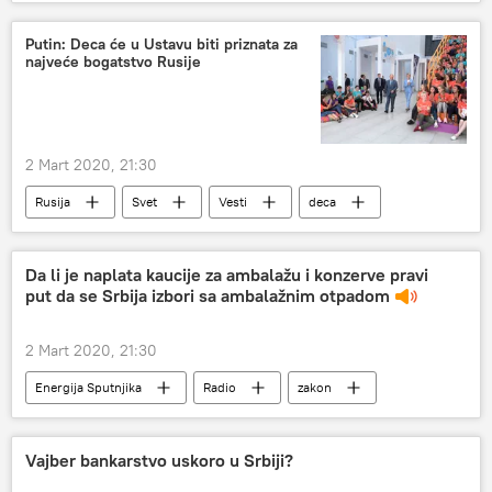
Region
Film i serije
Putin: Deca će u Ustavu biti priznata za
najveće bogatstvo Rusije
2 Mart 2020, 21:30
Rusija
Svet
Vesti
deca
Da li je naplata kaucije za ambalažu i konzerve pravi
put da se Srbija izbori sa ambalažnim otpadom
2 Mart 2020, 21:30
Energija Sputnjika
Radio
zakon
ambalaža
kaucija
Vajber bankarstvo uskoro u Srbiji?