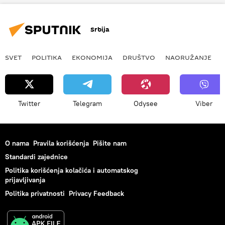
Srbija
SVET
POLITIKA
EKONOMIJA
DRUŠTVO
NAORUŽANJE
Twitter
Telegram
Odysee
Viber
O nama
Pravila korišćenja
Pišite nam
Standardi zajednice
Politika korišćenja kolačića i automatskog
prijavljivanja
Politika privatnosti
Privacy Feedback