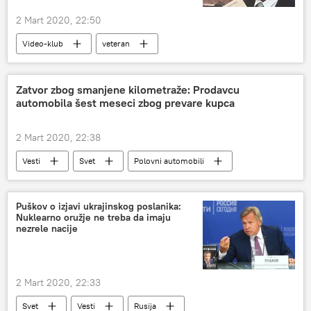
2 Mart 2020, 22:50
Video-klub
veteran
75 godina od Velike pobede
Zatvor zbog smanjene kilometraže: Prodavcu
automobila šest meseci zbog prevare kupca
2 Mart 2020, 22:38
Vesti
Svet
Polovni automobili
Region
Puškov o izjavi ukrajinskog poslanika:
Nuklearno oružje ne treba da imaju
nezrele nacije
2 Mart 2020, 22:33
Svet
Vesti
Rusija