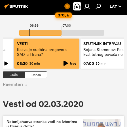
LAT
Srbija
06:36
07:00
VESTI
SPUTNJIK INTERVJU
 da
Kakva je sudbina pregovora
Bojana Stamenov: Pesm
SAD-a i Irana?
kvalitetnog pevača ne 
dugo da živi
live
06:30
07:00
30 min
30 min
Juče
Danas
Reemiteri
Vesti od 02.03.2020
Netanijahuova stranka vodi na izborima
u Izraelu /foto/