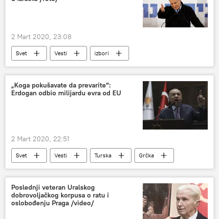
2 Mart 2020, 23:08
Svet
Vesti
izbori
Benjamin Netanijahu
„Koga pokušavate da prevarite":
Erdogan odbio milijardu evra od EU
2 Mart 2020, 22:51
Svet
Vesti
Turska
Grčka
Migrantska kriza preti da uzdrma Evropu
Poslednji veteran Uralskog
dobrovoljačkog korpusa o ratu i
oslobođenju Praga /video/