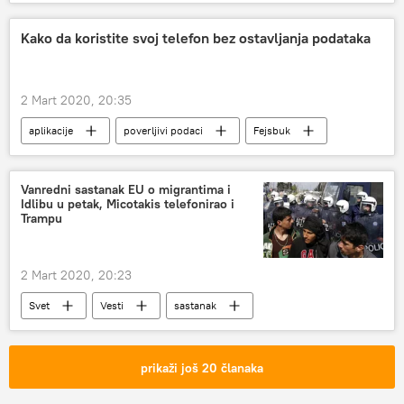
Kako da koristite svoj telefon bez ostavljanja podataka
2 Mart 2020, 20:35
aplikacije
poverljivi podaci
Fejsbuk
Društvo
Vanredni sastanak EU o migrantima i
Idlibu u petak, Micotakis telefonirao i
Trampu
2 Mart 2020, 20:23
Svet
Vesti
sastanak
Migrantska kriza preti da uzdrma Evropu
prikaži još 20 članaka