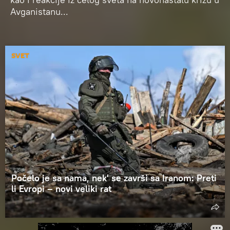
Avganistanu...
SVET
Počelo je sa nama, nek' se završi sa Iranom: Preti
li Evropi – novi veliki rat