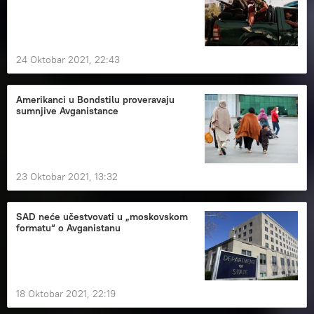
24 Oktobar 2021, 22:43
Amerikanci u Bondstilu proveravaju
sumnjive Avganistance
23 Oktobar 2021, 13:32
SAD neće učestvovati u „moskovskom
formatu“ o Avganistanu
18 Oktobar 2021, 22:19