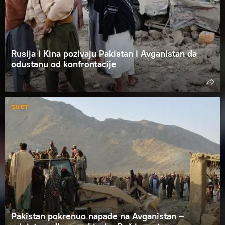
Rusija i Kina pozivaju Pakistan i Avganistan da
odustanu od konfrontacije
SVET
Pakistan pokrenuo napade na Avganistan –