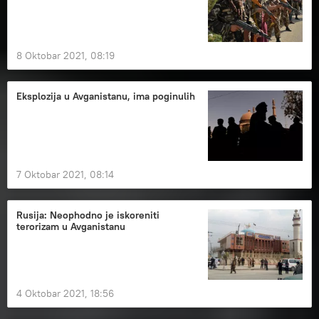
8 Oktobar 2021, 08:19
Eksplozija u Avganistanu, ima poginulih
7 Oktobar 2021, 08:14
Rusija: Neophodno je iskoreniti
terorizam u Avganistanu
4 Oktobar 2021, 18:56