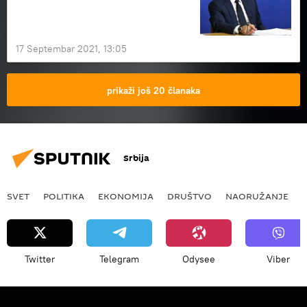
17 Septembar 2021, 13:05
prikaži još 20 članaka
Srbija
SVET
POLITIKA
EKONOMIJA
DRUŠTVO
NAORUŽANJE
Twitter
Telegram
Odysee
Viber