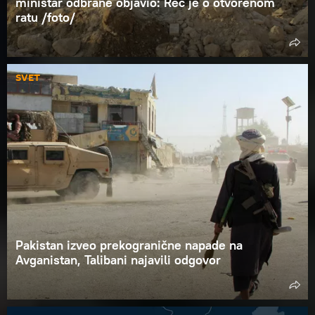
ministar odbrane objavio: Reč je o otvorenom
ratu /foto/
SVET
Pakistan izveo prekogranične napade na
Avganistan, Talibani najavili odgovor