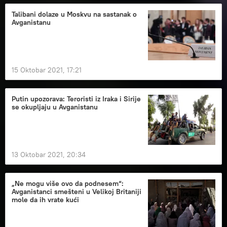
Talibani dolaze u Moskvu na sastanak o
Avganistanu
15 Oktobar 2021, 17:21
Putin upozorava: Teroristi iz Iraka i Sirije
se okupljaju u Avganistanu
13 Oktobar 2021, 20:34
„Ne mogu više ovo da podnesem“:
Avganistanci smešteni u Velikoj Britaniji
mole da ih vrate kući