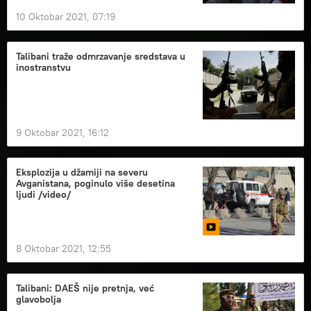
10 Oktobar 2021, 07:19
Talibani traže odmrzavanje sredstava u
inostranstvu
9 Oktobar 2021, 16:12
Eksplozija u džamiji na severu
Avganistana, poginulo više desetina
ljudi /video/
8 Oktobar 2021, 12:55
Talibani: DAEŠ nije pretnja, već
glavobolja