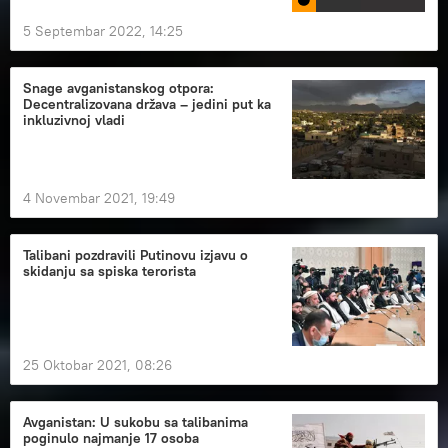
5 Septembar 2022, 14:25
Snage avganistanskog otpora:
Decentralizovana država – jedini put ka
inkluzivnoj vladi
4 Novembar 2021, 19:49
Talibani pozdravili Putinovu izjavu o
skidanju sa spiska terorista
25 Oktobar 2021, 08:26
Avganistan: U sukobu sa talibanima
poginulo najmanje 17 osoba