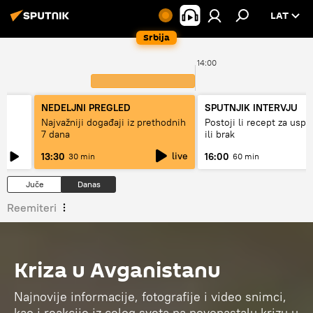
LAT
Srbija
00
14:00
NEDELJNI PREGLED
SPUTNJIK INTERVJU
Najvažniji događaji iz prethodnih
Postoji li recept za usp
7 dana
ili brak
live
13:30
16:00
30 min
60 min
Juče
Danas
Reemiteri
Kriza u Avganistanu
Najnovije informacije, fotografije i video snimci,
kao i reakcije iz celog sveta na novonastalu krizu u