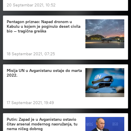
20 Septembar 2021, 10:52
Pentagon priznao: Napad dronom u
Kabulu u kojem je poginulo deset civila
bio — tragična greška
18 Septembar 2021, 07:25
Misija UN u Avganistanu ostaje do marta
2022.
17 Septembar 2021, 19:49
Putin: Zapad je u Avganistanu ostavio
čitav arsenal modernog naoružanja, tu
nema ničeg dobrog