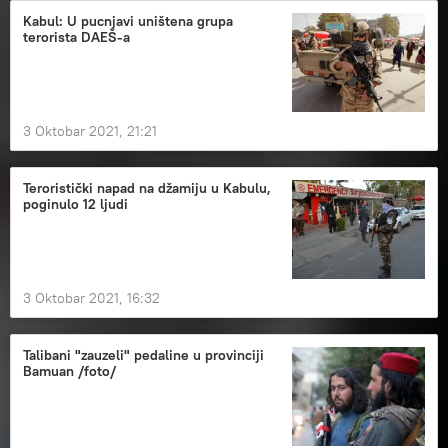
Kabul: U pucnjavi uništena grupa
terorista DAEŠ-a
3 Oktobar 2021, 21:21
Teroristički napad na džamiju u Kabulu,
poginulo 12 ljudi
3 Oktobar 2021, 16:32
Talibani "zauzeli" pedaline u provinciji
Bamuan /foto/