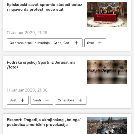
Episkopski savet spremio sledeći potez
i najavio da protesti neće stati
11 Januar 2020, 21:29
Odbrana srpskih svetinja u Crnoj Gori
Svet
Vesti
zakon o slobodi veroispovesti
Crna Gora
Region
Podrška srpskoj Sparti iz Jerusalima
/foto/
11 Januar 2020, 21:08
Svet
Vesti
Crna Gora
zakon o slobodi veroispovesti
Ekspert: Tragedija ukrajinskog „boinga“
posledica američkih provokacija