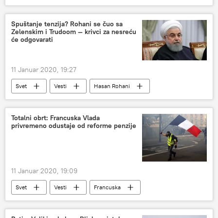
Iran
odnosi
Emisija „Prorok“
Spuštanje tenzija? Rohani se čuo sa
Zelenskim i Trudoom — krivci za nesreću
će odgovarati
11 Januar 2020, 19:27
Svet
Vesti
Hasan Rohani
Vladimir Zelenski
izvinjenje
Totalni obrt: Francuska Vlada
privremeno odustaje od reforme penzije
11 Januar 2020, 19:09
Svet
Vesti
Francuska
žuti prsluci
Evropa