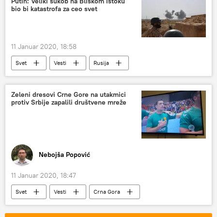
Putin: Veliki sukob na Bliskom istoku
bio bi katastrofa za ceo svet
11 Januar 2020, 18:58
Svet
Vesti
Rusija
Vladimir Putin
Angela Merkel
Iran
Zeleni dresovi Crne Gore na utakmici
protiv Srbije zapalili društvene mreže
Nebojša Popović
11 Januar 2020, 18:47
Svet
Vesti
Crna Gora
Srbija
Region