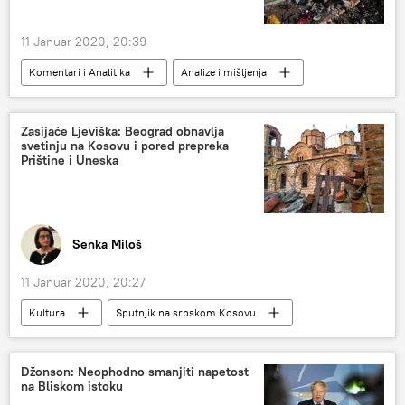
11 Januar 2020, 20:39
Komentari i Analitika
Analize i mišljenja
Svet
Vesti
Iran
Dronovi
provokacija
PVO
Zasijaće Ljeviška: Beograd obnavlja
svetinju na Kosovu i pored prepreka
Prištine i Uneska
Senka Miloš
11 Januar 2020, 20:27
Kultura
Sputnjik na srpskom Kosovu
Prizren
freske
obnova
opstrukcija
Ministarstvo kulture Srbije
Džonson: Neophodno smanjiti napetost
na Bliskom istoku
plan
osvetljenje
Društvo