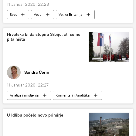
11 Januar 2020, 22:28
Svet
Vesti
Velika Britanija
Iran
ambasador
Hrvatska bi da stopira Srbiju, ali se ne
pita ništa
Sandra Čerin
11 Januar 2020, 22:27
Analize i mišljenja
Komentari i Analitika
Srbija
evrointegracije
U Idlibu počelo novo primirje