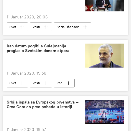
Albanci
UNESKO
Bogorodica Ljeviška
11 Januar 2020, 20:06
Svet
Vesti
Boris Džonson
smanjenje napetosti
Evropa
Bliski istok
Iran datum pogibije Sulejmanija
proglasio Svetskim danom otpora
11 Januar 2020, 19:58
Svet
Vesti
Iran
Kasem Sulejmani
datum
Srbija ispala sa Evropskog prvenstva —
Crna Gora do prve pobede u istoriji
11 Januar 2020, 19:57