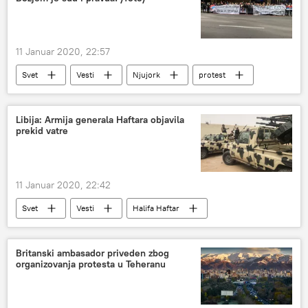
11 Januar 2020, 22:57
Svet
Vesti
Njujork
protest
Libija: Armija generala Haftara objavila
prekid vatre
11 Januar 2020, 22:42
Svet
Vesti
Halifa Haftar
primirje
prekid vatre
Libija
Britanski ambasador priveden zbog
organizovanja protesta u Teheranu