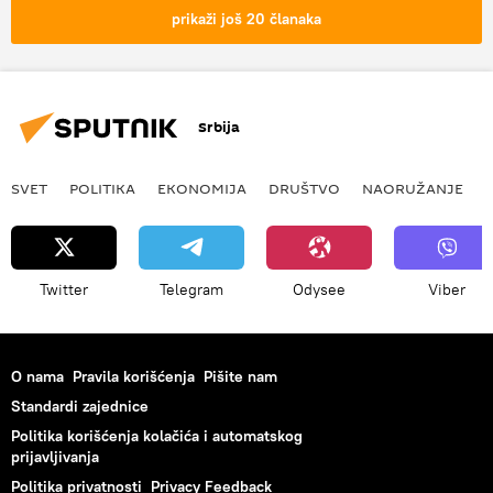
prikaži još 20 članaka
Srbija
SVET
POLITIKA
EKONOMIJA
DRUŠTVO
NAORUŽANJE
Twitter
Telegram
Odysee
Viber
O nama
Pravila korišćenja
Pišite nam
Standardi zajednice
Politika korišćenja kolačića i automatskog
prijavljivanja
Politika privatnosti
Privacy Feedback