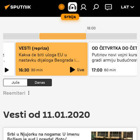
LAT
Srbija
18:00
VESTI (repriza)
OD ČETVRTKA DO ČET
ez
Kakva će biti uloga EU u
Putinov novi vojni kurs 
e
nastavku dijaloga Beograda i
gradi armiju budućnosti
Prištine?
live
16:30
17:00
30 min
60 min
Juče
Danas
Reemiteri
Vesti od 11.01.2020
Srbi u Njujorku na nogama: U imenu
Božjem je sud i pravda! /foto/