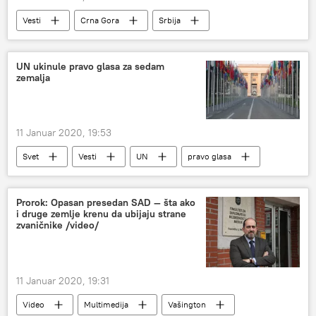
Vesti
Crna Gora
Srbija
UN ukinule pravo glasa za sedam
zemalja
11 Januar 2020, 19:53
Svet
Vesti
UN
pravo glasa
Prorok: Opasan presedan SAD — šta ako
i druge zemlje krenu da ubijaju strane
zvaničnike /video/
11 Januar 2020, 19:31
Video
Multimedija
Vašington