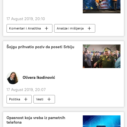
17 Avgust 2019, 20:10
Komentari i Analitika
Analize i mišljenja
Ekonomija
Vesti
Rusija
Svet
Severni tok 2
sankcije
Šojgu prihvatio poziv da poseti Srbiju
Olivera Ikodinović
17 Avgust 2019, 20:07
Politika
Vesti
Opasnost koja vreba iz pametnih
telefona