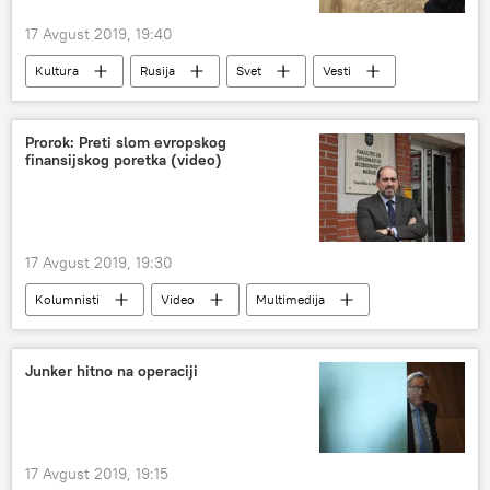
17 Avgust 2019, 19:40
Kultura
Rusija
Svet
Vesti
Kerč (grad na Krimu)
Arheologija
Prorok: Preti slom evropskog
finansijskog poretka (video)
17 Avgust 2019, 19:30
Kolumnisti
Video
Multimedija
Emisija „Prorok“
Junker hitno na operaciji
17 Avgust 2019, 19:15