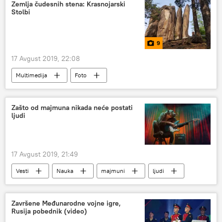
Zemlja čudesnih stena: Krasnojarski
Stolbi
9
17 Avgust 2019, 22:08
Multimedija
Foto
Zašto od majmuna nikada neće postati
ljudi
17 Avgust 2019, 21:49
Vesti
Nauka
majmuni
ljudi
Živi svet i genetika
Društvo
Završene Međunarodne vojne igre,
Rusija pobednik (video)