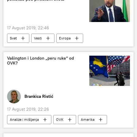
17 Avgust 2019, 22:46
Svet
Vesti
Evropa
Vašington i London „peru ruke“ od
OVK?
Brankica Ristić
17 Avgust 2019, 22:26
Analize i mišljenja
OVK
Amerika