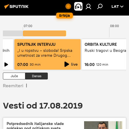
LAT
Srbija
07:00
08:00
SPUTNJIK INTERVJU
ORBITA KULTURE
hodnih
„I u ropstvu – sloboda! Srpska
Ruski tragovi u Beograd
umetnost za vreme Drugog
svetskog rata“
live
07:00
16:00
30 min
120 min
Juče
Danas
Reemiteri
Vesti od 17.08.2019
Potpredsednik italijanske vlade
poklekao pod pritiskom sveta