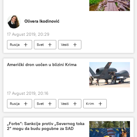
Košarka
Olivera Ikodinović
17 Avgust 2019, 20:29
Rusija
Svet
Vesti
Američki dron uočen u blizini Krima
17 Avgust 2019, 20:16
Rusija
Svet
Vesti
Krim
„Forbs“: Sankcije protiv „Severnog toka
2“ mogu da budu pogubne za SAD