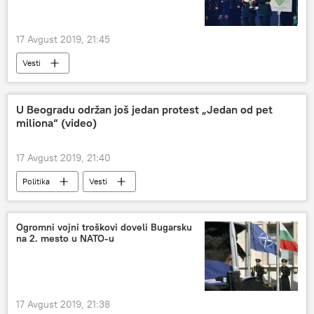
17 Avgust 2019, 21:45
Vesti
U Beogradu održan još jedan protest „Jedan od pet
miliona“ (video)
17 Avgust 2019, 21:40
Politika
Vesti
Ogromni vojni troškovi doveli Bugarsku
na 2. mesto u NATO-u
17 Avgust 2019, 21:38