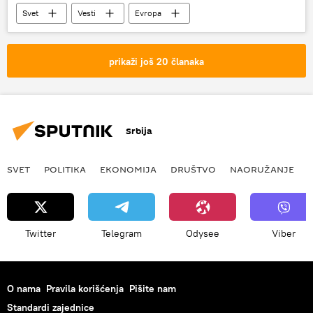
Svet
Vesti
Evropa
prikaži još 20 članaka
Srbija
SVET
POLITIKA
EKONOMIJA
DRUŠTVO
NAORUŽANJE
Twitter
Telegram
Odysee
Viber
O nama
Pravila korišćenja
Pišite nam
Standardi zajednice