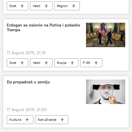
Svet
Vesti
Region
Erdogan se oslonio na Putina i pobedio
Trampa
17 Avgust 2019, 21:19
Svet
Vesti
Rusija
F-35
Da propadneš u zemlju
17 Avgust 2019, 21:00
Kultura
Naruživanje