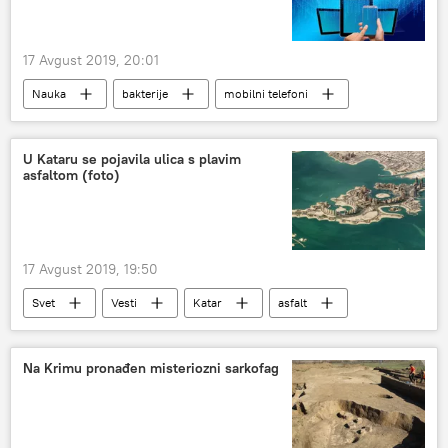
17 Avgust 2019, 20:01
Nauka
bakterije
mobilni telefoni
zaraza
Društvo
U Kataru se pojavila ulica s plavim
asfaltom (foto)
17 Avgust 2019, 19:50
Svet
Vesti
Katar
asfalt
boja
Na Krimu pronađen misteriozni sarkofag