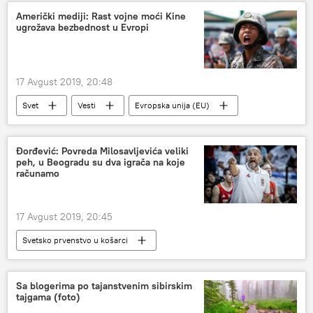
Američki mediji: Rast vojne moći Kine
ugrožava bezbednost u Evropi
17 Avgust 2019, 20:48
Svet
Vesti
Evropska unija (EU)
Đorđević: Povreda Milosavljevića veliki
peh, u Beogradu su dva igrača na koje
računamo
17 Avgust 2019, 20:45
Svetsko prvenstvo u košarci
Aleksandar Đorđević
Svetsko prvenstvo u košarci 2019
Sa blogerima po tajanstvenim sibirskim
tajgama (foto)
Predsednički izbori u Rusiji 2018.
Vesti